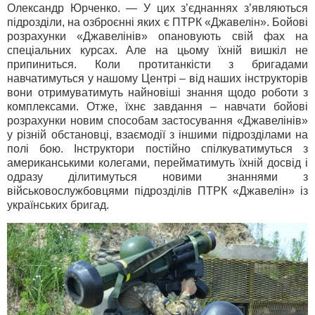
Олександр Юрченко. — У цих з’єднаннях з’являються
підрозділи, на озброєнні яких є ПТРК «Джавелін». Бойові
розрахунки «Джавелінів» опановують свій фах на
спеціальних курсах. Але на цьому їхній вишкіл не
припиниться. Коли протитанкісти з бригадами
навчатимуться у нашому Центрі – від наших інструкторів
вони отримуватимуть найновіші знання щодо роботи з
комплексами. Отже, їхнє завдання – навчати бойові
розрахунки новим способам застосування «Джавелінів»
у різній обстановці, взаємодії з іншими підрозділами на
полі бою. Інструктори постійно спілкуватимуться з
американськими колегами, перейматимуть їхній досвід і
одразу ділитимуться новими знаннями з
військовослужбовцями підрозділів ПТРК «Джавелін» із
українських бригад.