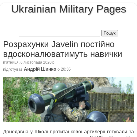
Ukrainian Military Pages
Розрахунки Javelin постійно
вдосконалюватимуть навички
пʼятниця, 6 листопада 2020 р.
Андрій Шинко
підготував
о
20:35
Донедавна у Школі протитанкової артилерії готували за