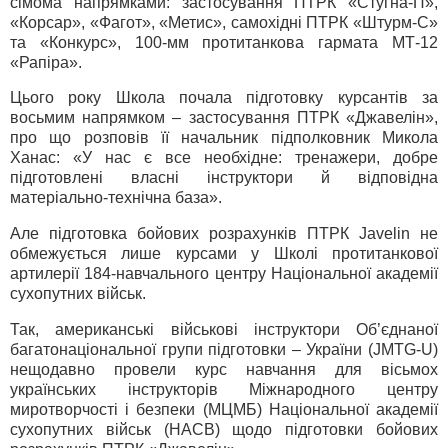
сімома напрямками: застосування ПТРК «Стугна-П»,
«Корсар», «Фагот», «Метис», самохідні ПТРК «Штурм-С»
та «Конкурс», 100-мм протитанкова гармата МТ-12
«Рапіра».
Цього року Школа почала підготовку курсантів за
восьмим напрямком – застосування ПТРК «Джавелін»,
про що розповів її начальник підполковник Микола
Ханас: «У нас є все необхідне: тренажери, добре
підготовлені власні інструктори й відповідна
матеріально-технічна база».
Але підготовка бойових розрахунків ПТРК Javelin не
обмежується лише курсами у Школі протитанкової
артилерії 184-навчального центру Національної академії
сухопутних військ.
Так, американські військові інструктори Об’єднаної
багатонаціональної групи підготовки – України (JMTG-U)
нещодавно провели курс навчання для вісьмох
українських інструкторів Міжнародного центру
миротворчості і безпеки (МЦМБ) Національної академії
сухопутних військ (НАСВ) щодо підготовки бойових