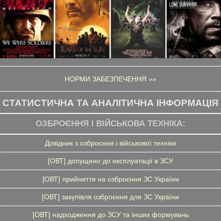
НОРМИ ЗАБЕЗПЕЧЕННЯ »»
СТАТИСТИЧНА ТА АНАЛІТИЧНА ІНФОРМАЦІЯ
ОЗБРОЄННЯ І ВІЙСЬКОВА ТЕХНІКА:
Довідник з озброєння і військової техніки
[ОВТ] допущено до експлуатації в ЗСУ
[ОВТ] прийняття на озброєння ЗС України
[ОВТ] закупівля озброєння для ЗС України
[ОВТ] надходження до ЗСУ та інших формувань