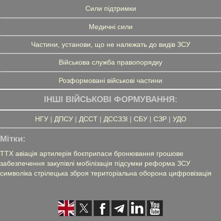
Сили підтримки
Медичні сили
Частини, установи, що не належать до видів ЗСУ
Військова служба правопорядку
Розформовані військові частини
ІНШІ ВІЙСЬКОВІ ФОРМУВАННЯ:
НГУ
|
ДПСУ
|
ДССТ
|
ДССЗЗІ
|
СБУ
|
СЗР
|
УДО
Мітки:
ТТХ
авіація
артилерія
боєприпаси
бронювання
грошове
забезпечення
закупівлі
мобілізація
підсумки
реформа ЗСУ
символіка
стрілецька зброя
територіальна оборона
цифровізація