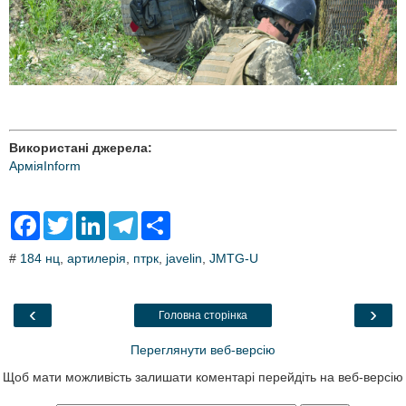
Використані джерела:
АрміяInform
F
T
L
T
S
a
w
i
e
h
c
i
n
l
a
#
184 нц
,
артилерія
,
птрк
,
javelin
,
JMTG-U
e
t
k
e
r
b
t
e
g
e
o
e
d
r
o
r
I
a
‹
›
Головна сторінка
k
n
m
Переглянути веб-версію
Щоб мати можливість залишати коментарі перейдіть на веб-версію