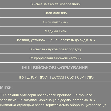
Війська зв'язку та кібербезпеки
Сили логістики
Сили підтримки
Медичні сили
Частини, установи, що не належать до видів ЗСУ
Військова служба правопорядку
Розформовані військові частини
ІНШІ ВІЙСЬКОВІ ФОРМУВАННЯ:
НГУ
|
ДПСУ
|
ДССТ
|
ДССЗЗІ
|
СБУ
|
СЗР
|
УДО
Мітки:
ТТХ
авіація
артилерія
боєприпаси
бронювання
грошове
забезпечення
закупівлі
мобілізація
підсумки
реформа ЗСУ
символіка
стрілецька зброя
територіальна оборона
цифровізація