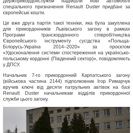
Держприкордонслужби надійшли нові автомобілі
спеціального призначення Renault Duster придбані за
європейські кошти.
Це вже друга партія такої техніки, яка була закуплена
для прикордонників Львівського загону в рамках
Програми транскордонного співробітництва
Європейського інструменту сусідства «Польща-
Білорусь-Україна 2014–2020» за проєктом
«Удосконалення системи спостереження на українсько-
польському кордонні (Південний сектор)», повідомляють
у ДПСУ.
Начальник 7-го прикордонний Карпатського загону
(військова частина 2144) підполковник Ігор Римарчук
вручив ключі від десяти патрульних автівок на базі
Renault Duster начальникам відділів прикордонної
служби цього загону.