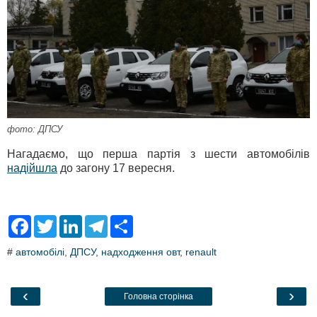
фото: ДПСУ
Нагадаємо, що перша партія з шести автомобілів
надійшла
до загону 17 вересня.
F
T
L
T
S
a
w
i
e
h
c
i
n
l
a
#
автомобілі
,
ДПСУ
,
надходження овт
,
renault
e
t
k
e
r
b
t
e
g
e
o
e
d
r
o
r
I
a
‹
›
Головна сторінка
k
n
m