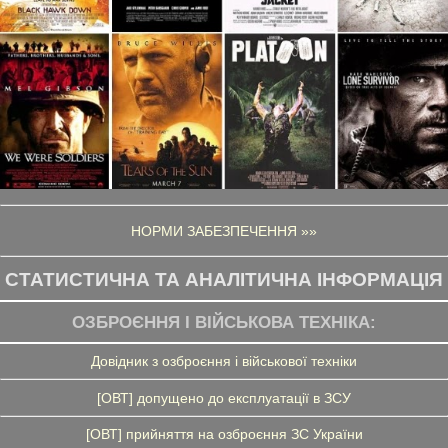
НОРМИ ЗАБЕЗПЕЧЕННЯ »»
СТАТИСТИЧНА ТА АНАЛІТИЧНА ІНФОРМАЦІЯ
ОЗБРОЄННЯ І ВІЙСЬКОВА ТЕХНІКА:
Довідник з озброєння і військової техніки
[ОВТ] допущено до експлуатації в ЗСУ
[ОВТ] прийняття на озброєння ЗС України