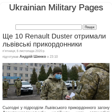
Ukrainian Military Pages
Ще 10 Renault Duster отримали
львівські прикордонники
пʼятниця, 6 листопада 2020 р.
Андрій Шинко
підготував
о
23:10
Сьогодні у підрозділи Львівського прикордонного загону