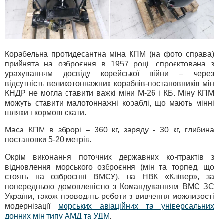
Корабельна протидесантна міна КПМ (на фото справа)
прийнята на озброєння в 1957 році, спроєктована з
урахуванням досвіду корейської війни – через
відсутність великотоннажних кораблів-постановників мін
КНДР не могла ставити важкі міни М-26 і КБ. Міну КПМ
можуть ставити малотоннажні кораблі, що мають мінні
шляхи і кормові скати.
Маса КПМ в зброрі – 360 кг, заряду - 30 кг, глибина
постановки 5-20 метрів.
Окрім виконання поточних державних контрактів з
відновлення морського озброєння (мін та торпед, що
стоять на озброєнні ВМСУ), на НВК «Клівер», за
попередньою домовленістю з Командуванням ВМС ЗС
України, також проводять роботи з вивчення можливості
модернізації
морських авіаційних та універсальних
донних мін типу АМД та УДМ
.