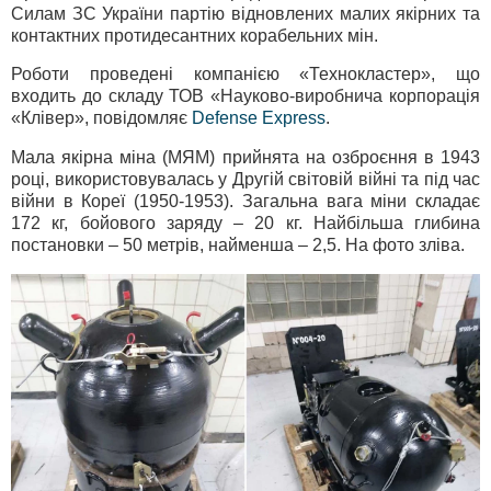
Силам ЗС України партію відновлених малих якірних та
контактних протидесантних корабельних мін.
Роботи проведені компанією «Технокластер», що
входить до складу ТОВ «Науково-виробнича корпорація
«Клівер», повідомляє
Defense Express
.
Мала якірна міна (МЯМ) прийнята на озброєння в 1943
році, використовувалась у Другій світовій війні та під час
війни в Кореї (1950-1953). Загальна вага міни складає
172 кг, бойового заряду – 20 кг. Найбільша глибина
постановки – 50 метрів, найменша – 2,5. На фото зліва.