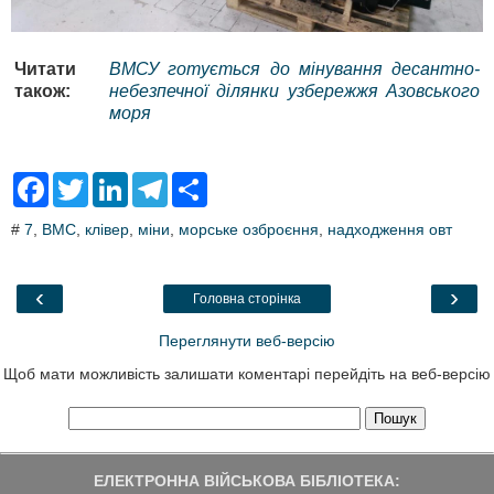
Читати
ВМСУ готується до мінування десантно-
також:
небезпечної ділянки узбережжя Азовського
моря
F
T
L
T
S
a
w
i
e
h
c
i
n
l
a
#
7
,
ВМС
,
клівер
,
міни
,
морське озброєння
,
надходження овт
e
t
k
e
r
b
t
e
g
e
o
e
d
r
o
r
I
a
‹
›
Головна сторінка
k
n
m
Переглянути веб-версію
Щоб мати можливість залишати коментарі перейдіть на веб-версію
ЕЛЕКТРОННА ВІЙСЬКОВА БІБЛІОТЕКА: