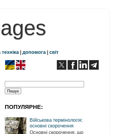
Pages
 техніка
|
допомога
|
світ
ПОПУЛЯРНЕ:
Військова термінологія:
основні скорочення
Основні скорочення, що