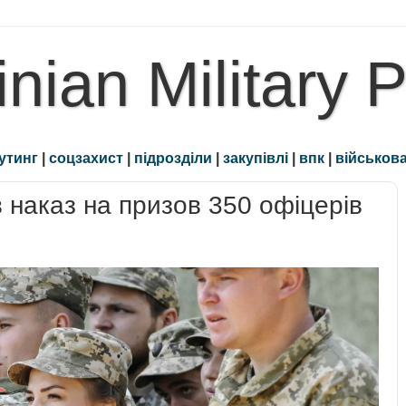
inian Military 
утинг
|
соцзахист
|
підрозділи
|
закупівлі
|
впк
|
військова
в наказ на призов 350 офіцерів