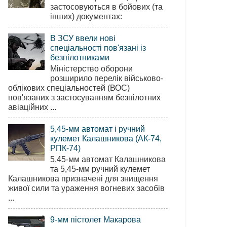
застосовуються в бойових (та
інших) документах:
В ЗСУ ввели нові
спеціальності пов'язані із
безпілотниками
Міністерство оборони
розширило перелік військово-
облікових спеціальностей (ВОС)
пов'язаних з застосуванням безпілотних
авіаційних ...
5,45-мм автомат і ручний
кулемет Калашникова (АК-74,
РПК-74)
5,45-мм автомат Калашникова
та 5,45-мм ручний кулемет
Калашникова призначені для знищення
живої сили та ураження вогневих засобів
...
9-мм пістолет Макарова