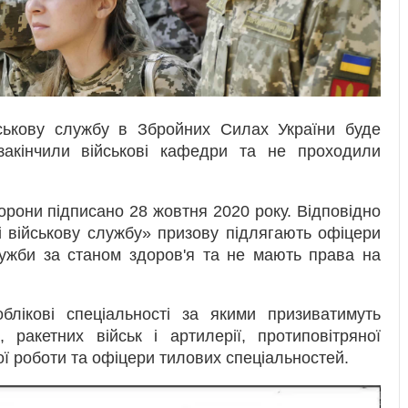
йськову службу в Збройних Силах України буде
 закінчили військові кафедри та не проходили
орони підписано 28 жовтня 2020 року. Відповідно
і військову службу» призову підлягають офіцери
служби за станом здоров'я та не мають права на
облікові спеціальності за якими призиватимуть
 ракетних військ і артилерії, протиповітряної
ної роботи та офіцери тилових спеціальностей.