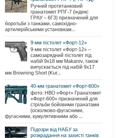
Ручний протитанковий
гранатомет РПГ-7 (індекс
ГРАУ – 6Г3) призначений для
боротьби з танками, самохідно-
артилерійськими установкам...
9-мм пістолет «Форт-12»
9-мм пістолет «Форт-12» –
самозарядний пістолет під
набій 9х18 мм Makarov, також
випускається під набій 9х17
мм Browning Short (Kur...
40-мм гранатомет «Форт-600»
фото: НВО «Форт» Гранатомет
«Форт-600» призначений для
стрільби бойовими гранатами
(осколково-фугасними,
фугасними, кумулятивними або ...
Підозри від НАБУ за
розкрадання на захисті танків