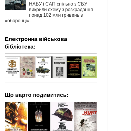
НАБУ і САП спільно з СБУ
викрили схему з розкрадання
понад 102 млн гривень в
«оборонці».
Електронна військова
бібліотека:
Що варто подивитись: