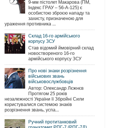
9-мм пістолет Макарова (ПМ,
Індекс ГРАУ – 56-А-125) є
особистою зброєю нападу та
захисту, призначеною для
ураження противника ...
Склад 16-го армійського
корпусу ЗСУ
Став відомий ймовірний склад
новоствореного 16-го
армійського корпусу ЗСУ
Про нові знаки розрізнення
військових звань
військовослужбовців
Автор: Олександр Лєжнєв
Протягом 25 років
незалежності України її Збройні Сили
користувалися системою знаків
розрізнення звань, успа...
Ручний протитанковий
гранатомет РПГ-7 (РПГ-7Д)