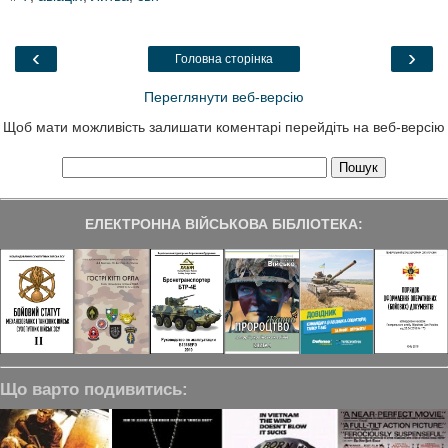
e
t
k
e
r
b
t
e
g
e
o
e
d
r
o
r
I
a
‹
›
Головна сторінка
k
n
m
Переглянути веб-версію
Щоб мати можливість залишати коментарі перейдіть на веб-версію
ЕЛЕКТРОННА ВІЙСЬКОВА БІБЛІОТЕКА:
Що варто подивитись: