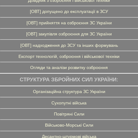
Довідник з озброєння і військової техніки
[ОВТ] допущено до експлуатації в ЗСУ
[ОВТ] прийняття на озброєння ЗС України
[ОВТ] закупівля озброєння для ЗС України
[ОВТ] надходження до ЗСУ та інших формувань
Експорт технологій, озброєння і військової техніки
Огляди та аналізи розвитку озброєння
СТРУКТУРА ЗБРОЙНИХ СИЛ УКРАЇНИ:
Організаційна структура ЗС України
Сухопутні війська
Повітряні Сили
Військово-Морські Сили
Десантно-штурмові війська