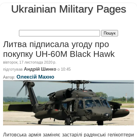
Ukrainian Military Pages
Литва підписала угоду про
покупку UH-60M Black Hawk
вівторок, 17 листопада 2020 р.
Андрій Шинко
підготував
о
10:45
Олексій Махно
Автор:
Литовська армія заміняє застарілі радянські гелікоптери