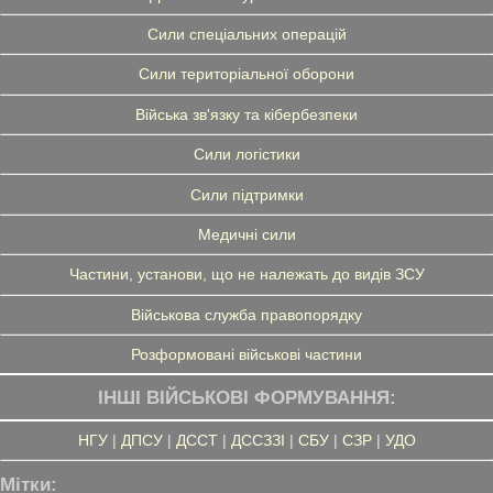
Сили спеціальних операцій
Сили територіальної оборони
Війська зв'язку та кібербезпеки
Сили логістики
Сили підтримки
Медичні сили
Частини, установи, що не належать до видів ЗСУ
Військова служба правопорядку
Розформовані військові частини
ІНШІ ВІЙСЬКОВІ ФОРМУВАННЯ:
НГУ
|
ДПСУ
|
ДССТ
|
ДССЗЗІ
|
СБУ
|
СЗР
|
УДО
Мітки: