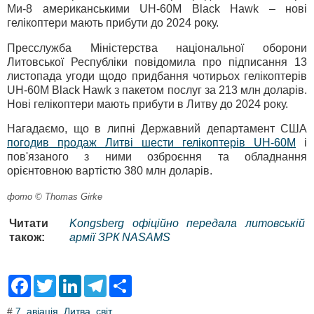
Ми-8 американськими UH-60M Black Hawk – нові
гелікоптери мають прибути до 2024 року.
Пресслужба Міністерства національної оборони
Литовської Республіки повідомила про підписання 13
листопада угоди щодо придбання чотирьох гелікоптерів
UH-60M Black Hawk з пакетом послуг за 213 млн доларів.
Нові гелікоптери мають прибути в Литву до 2024 року.
Нагадаємо, що в липні Державний департамент США
погодив продаж Литві шести гелікоптерів UH-60M
і
пов'язаного з ними озброєння та обладнання
орієнтовною вартістю 380 млн доларів.
фото © Thomas Girke
Читати
Kongsberg офіційно передала литовській
також:
армії ЗРК NASAMS
F
T
L
T
S
a
w
i
e
h
c
i
n
l
a
#
7
,
авіація
,
Литва
,
світ