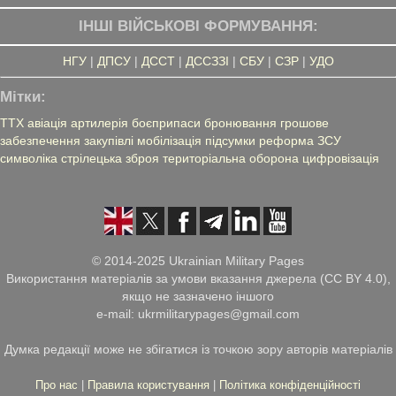
ІНШІ ВІЙСЬКОВІ ФОРМУВАННЯ:
НГУ
|
ДПСУ
|
ДССТ
|
ДССЗЗІ
|
СБУ
|
СЗР
|
УДО
Мітки:
ТТХ
авіація
артилерія
боєприпаси
бронювання
грошове
забезпечення
закупівлі
мобілізація
підсумки
реформа ЗСУ
символіка
стрілецька зброя
територіальна оборона
цифровізація
© 2014-2025 Ukrainian Military Pages
Використання матеріалів за умови вказання джерела (CC BY 4.0),
якщо не зазначено іншого
e-mail: ukrmilitarypages@gmail.com
Думка редакції може не збігатися із точкою зору авторів матеріалів
Про нас
|
Правила користування
|
Політика конфіденційності