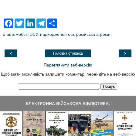
F
T
L
T
S
a
w
i
e
h
c
i
n
l
a
#
автомобілі
,
ЗСУ
,
надходження овт
,
російська агресія
e
t
k
e
r
b
t
e
g
e
o
e
d
r
o
r
I
a
‹
›
Головна сторінка
k
n
m
Переглянути веб-версію
Щоб мати можливість залишати коментарі перейдіть на веб-версію
ЕЛЕКТРОННА ВІЙСЬКОВА БІБЛІОТЕКА: