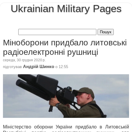
Ukrainian Military Pages
Міноборони придбало литовські
радіоелектронні рушниці
середа, 30 грудня 2020 р.
Андрій Шинко
підготував
о
12:55
Міністерство оборони України придбало в Литовській