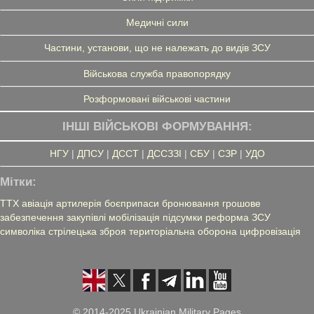
Медичні сили
Частини, установи, що не належать до видів ЗСУ
Військова служба правопорядку
Розформовані військові частини
ІНШІ ВІЙСЬКОВІ ФОРМУВАННЯ:
НГУ
|
ДПСУ
|
ДССТ
|
ДССЗЗІ
|
СБУ
|
СЗР
|
УДО
Мітки:
ТТХ
авіація
артилерія
боєприпаси
бронювання
грошове
забезпечення
закупівлі
мобілізація
підсумки
реформа ЗСУ
символіка
стрілецька зброя
територіальна оборона
цифровізація
© 2014-2025 Ukrainian Military Pages