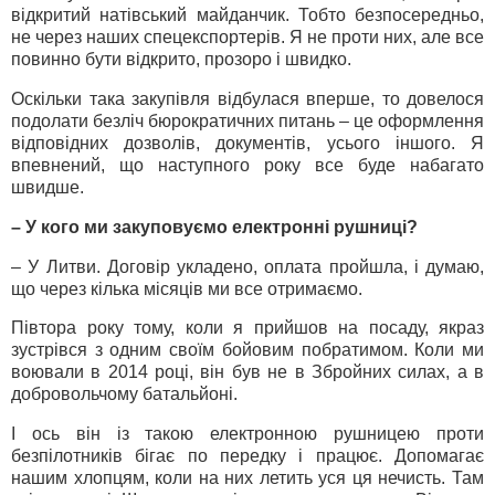
відкритий натівський майданчик. Тобто безпосередньо,
не через наших спецекспортерів. Я не проти них, але все
повинно бути відкрито, прозоро і швидко.
Оскільки така закупівля відбулася вперше, то довелося
подолати безліч бюрократичних питань – це оформлення
відповідних дозволів, документів, усього іншого. Я
впевнений, що наступного року все буде набагато
швидше.
– У кого ми закуповуємо електронні рушниці?
– У Литви. Договір укладено, оплата пройшла, і думаю,
що через кілька місяців ми все отримаємо.
Півтора року тому, коли я прийшов на посаду, якраз
зустрівся з одним своїм бойовим побратимом. Коли ми
воювали в 2014 році, він був не в Збройних силах, а в
добровольчому батальйоні.
І ось він із такою електронною рушницею проти
безпілотників бігає по передку і працює. Допомагає
нашим хлопцям, коли на них летить уся ця нечисть. Там