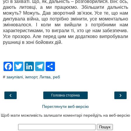
усі в захваті. Що, як, дальність – розговорилися. Він: ось,
дають литовці, а ми працюємо. Збільшити дальність
можуть? Можуть. Дав зворотний зв'язок. Усе те, що нам
диктувала війна, що потрібно змінити, усе моментально
змінювалося. І коли ми вийшли з потрібними нам
характеристиками, то виграли ті, хто це нам забезпечив.
Усе прозоро. Але перед цим ми додатково випробували
рушниці в зоні бойових дій.
F
T
L
T
S
a
w
i
e
h
c
i
n
l
a
#
закупівлі
,
імпорт
,
Литва
,
реб
e
t
k
e
r
b
t
e
g
e
o
e
d
r
o
r
I
a
‹
›
Головна сторінка
k
n
m
Переглянути веб-версію
Щоб мати можливість залишати коментарі перейдіть на веб-версію