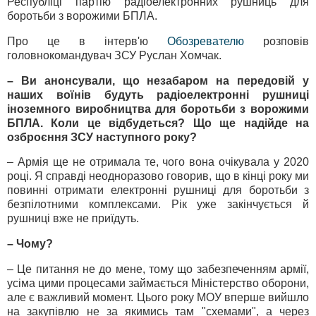
Республіці партію радіоелектронних рушниць для
боротьби з ворожими БПЛА.
Про це в інтерв'ю
Обозревателю
розповів
головнокомандувач ЗСУ Руслан Хомчак.
– Ви анонсували, що незабаром на передовій у
наших воїнів будуть радіоелектронні рушниці
іноземного виробництва для боротьби з ворожими
БПЛА. Коли це відбудеться? Що ще надійде на
озброєння ЗСУ наступного року?
– Армія ще не отримала те, чого вона очікувала у 2020
році. Я справді неодноразово говорив, що в кінці року ми
повинні отримати електронні рушниці для боротьби з
безпілотними комплексами. Рік уже закінчується й
рушниці вже не приїдуть.
– Чому?
– Це питання не до мене, тому що забезпеченням армії,
усіма цими процесами займається Міністерство оборони,
але є важливий момент. Цього року МОУ вперше вийшло
на закупівлю не за якимись там "схемами", а через