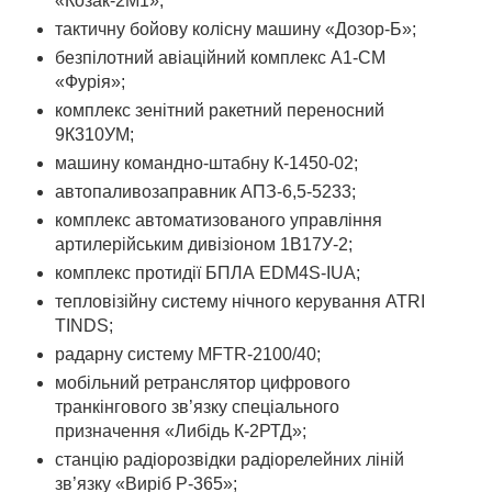
«Козак-2М1»;
тактичну бойову колісну машину «Дозор-Б»;
безпілотний авіаційний комплекс А1-СМ
«Фурія»;
комплекс зенітний ракетний переносний
9К310УМ;
машину командно-штабну К-1450-02;
автопаливозаправник АПЗ-6,5-5233;
комплекс автоматизованого управління
артилерійським дивізіоном 1В17У-2;
комплекс протидії БПЛА ЕDM4S-ІUА;
тепловізійну систему нічного керування АТRI
TINDS;
радарну систему МFTR-2100/40;
мобільний ретранслятор цифрового
транкінгового зв’язку спеціального
призначення «Либідь К-2РТД»;
станцію радіорозвідки радіорелейних ліній
зв’язку «Виріб Р-365»;