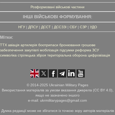
Розформовані військові частини
ІНШІ ВІЙСЬКОВІ ФОРМУВАННЯ:
НГУ
|
ДПСУ
|
ДССТ
|
ДССЗЗІ
|
СБУ
|
СЗР
|
УДО
Мітки:
ТТХ
авіація
артилерія
боєприпаси
бронювання
грошове
забезпечення
закупівлі
мобілізація
підсумки
реформа ЗСУ
символіка
стрілецька зброя
територіальна оборона
цифровізація
© 2014-2025 Ukrainian Military Pages
Використання матеріалів за умови вказання джерела (CC BY 4.0),
якщо не зазначено іншого
e-mail: ukrmilitarypages@gmail.com
Думка редакції може не збігатися із точкою зору авторів матеріалів