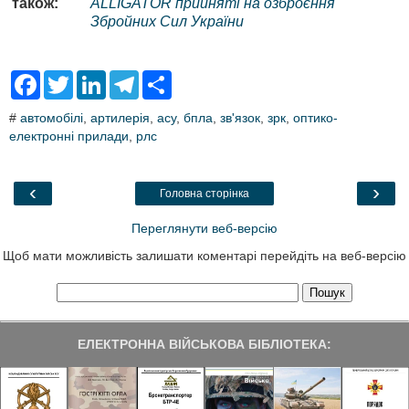
також:
ALLIGATOR прийняті на озброєння
Збройних Сил України
F
T
L
T
S
a
w
i
e
h
c
i
n
l
a
#
автомобілі
,
артилерія
,
асу
,
бпла
,
зв'язок
,
зрк
,
оптико-
e
t
k
e
r
електронні прилади
b
t
e
,
рлс
g
e
o
e
d
r
o
r
I
a
k
n
m
‹
›
Головна сторінка
Переглянути веб-версію
Щоб мати можливість залишати коментарі перейдіть на веб-версію
ЕЛЕКТРОННА ВІЙСЬКОВА БІБЛІОТЕКА: