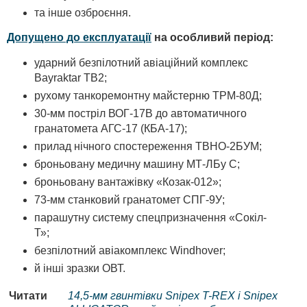
та інше озброєння.
Допущено до експлуатації
на особливий період:
ударний безпілотний авіаційний комплекс
Bayraktar ТВ2;
рухому танкоремонтну майстерню ТРМ-80Д;
30-мм постріл ВОГ-17В до автоматичного
гранатомета АГС-17 (КБА-17);
прилад нічного спостереження ТВНО-2БУМ;
броньовану медичну машину МТ-ЛБу С;
броньовану вантажівку «Козак-012»;
73-мм станковий гранатомет СПГ-9У;
парашутну систему спецпризначення «Сокіл-
Т»;
безпілотний авіакомплекс Windhover;
й інші зразки ОВТ.
Читати
14,5-мм гвинтівки Snipex T-REX і Snipex