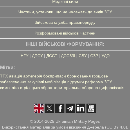
Медичні сили
Частини, установи, що не належать до видів ЗСУ
Військова служба правопорядку
Розформовані військові частини
ІНШІ ВІЙСЬКОВІ ФОРМУВАННЯ:
НГУ
|
ДПСУ
|
ДССТ
|
ДССЗЗІ
|
СБУ
|
СЗР
|
УДО
Мітки:
ТТХ
авіація
артилерія
боєприпаси
бронювання
грошове
забезпечення
закупівлі
мобілізація
підсумки
реформа ЗСУ
символіка
стрілецька зброя
територіальна оборона
цифровізація
© 2014-2025 Ukrainian Military Pages
Використання матеріалів за умови вказання джерела (CC BY 4.0),