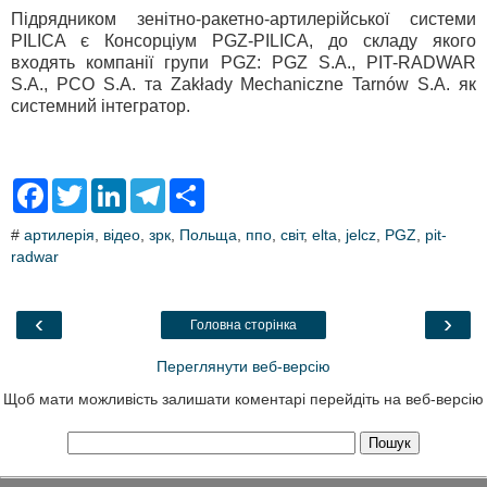
Підрядником зенітно-ракетно-артилерійської системи
PILICA є Консорціум PGZ-PILICA, до складу якого
входять компанії групи PGZ: PGZ S.A., PIT-RADWAR
S.A., PCO S.A. та Zakłady Mechaniczne Tarnów S.A. як
системний інтегратор.
F
T
L
T
S
a
w
i
e
h
c
i
n
l
a
#
артилерія
,
відео
,
зрк
,
Польща
,
ппо
,
світ
,
elta
,
jelcz
,
PGZ
,
pit-
e
t
k
e
r
radwar
b
t
e
g
e
o
e
d
r
o
r
I
a
k
n
m
‹
›
Головна сторінка
Переглянути веб-версію
Щоб мати можливість залишати коментарі перейдіть на веб-версію