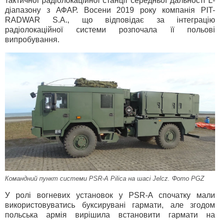
тактичної радіолокаційної станції середньої дальності L-
діапазону з АФАР. Восени 2019 року компанія PIT-
RADWAR S.A., що відповідає за інтеграцію
радіолокаційної системи розпочала її польові
випробування.
Командний пункт системи PSR-A Pilica на шасі Jelcz. Фото PGZ
У ролі вогневих установок у PSR-A спочатку мали
використовуватись буксирувані гармати, але згодом
польська армія вирішила встановити гармати на