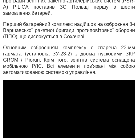
програми зенітних ракетно-артилерійських систем (PSR-
A) PILICA поставив ЗC Польщі першу з шести
замовлених батарей.
Перший батарейний комплекс надійшов на озброєння 3-ї
Варшавської ракетної бригади протиповітряної оборони
(ППО), що дислокується в Сохачеві.
Основним озброєнням комплексу є спарена 23-мм
гармата (установка ЗУ-23-2) з двома пусковими ЗКР
GROM / Piorun. Крім того, зенітна система оснащена
мобільною РЛС. Всі елементи пов'язані між собою
автоматизованою системою управління.