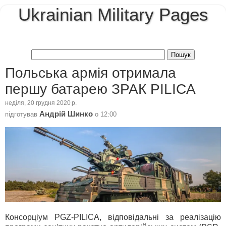
Ukrainian Military Pages
Польська армія отримала
першу батарею ЗРАК PILICA
неділя, 20 грудня 2020 р.
Андрій Шинко
підготував
о
12:00
Консорціум PGZ-PILICA, відповідальні за реалізацію