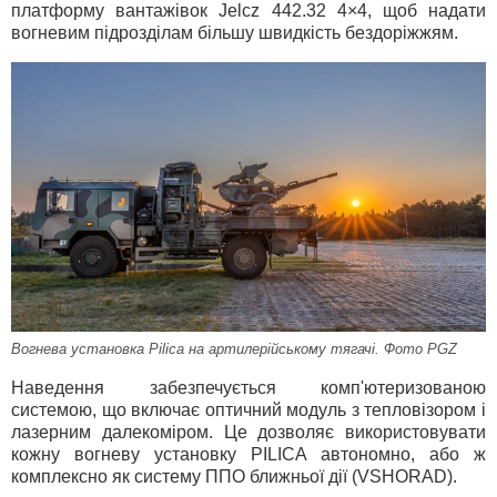
платформу вантажівок Jelcz 442.32 4×4, щоб надати
вогневим підрозділам більшу швидкість бездоріжжям.
Вогнева установка Pilica на артилерійському тягачі. Фото PGZ
Наведення забезпечується комп'ютеризованою
системою, що включає оптичний модуль з тепловізором і
лазерним далекоміром. Це дозволяє використовувати
кожну вогневу установку PILICA автономно, або ж
комплексно як систему ППО ближньої дії (VSHORAD).