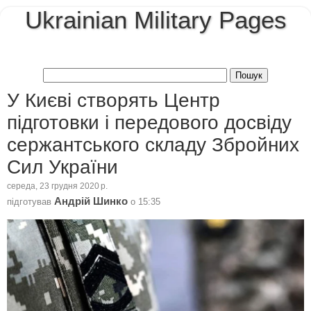
Ukrainian Military Pages
У Києві створять Центр
підготовки і передового досвіду
сержантського складу Збройних
Сил України
середа, 23 грудня 2020 р.
Андрій Шинко
підготував
о
15:35