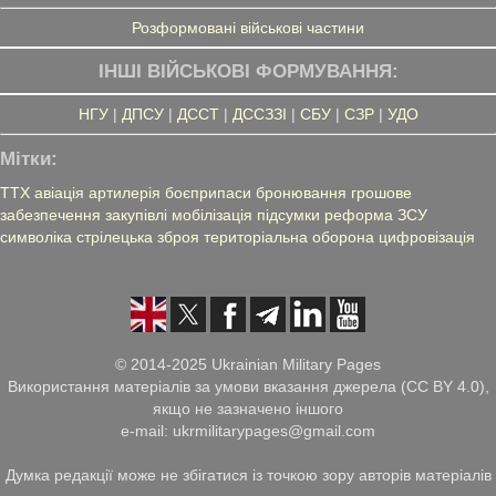
Розформовані військові частини
ІНШІ ВІЙСЬКОВІ ФОРМУВАННЯ:
НГУ
|
ДПСУ
|
ДССТ
|
ДССЗЗІ
|
СБУ
|
СЗР
|
УДО
Мітки:
ТТХ
авіація
артилерія
боєприпаси
бронювання
грошове
забезпечення
закупівлі
мобілізація
підсумки
реформа ЗСУ
символіка
стрілецька зброя
територіальна оборона
цифровізація
© 2014-2025 Ukrainian Military Pages
Використання матеріалів за умови вказання джерела (CC BY 4.0),
якщо не зазначено іншого
e-mail: ukrmilitarypages@gmail.com
Думка редакції може не збігатися із точкою зору авторів матеріалів