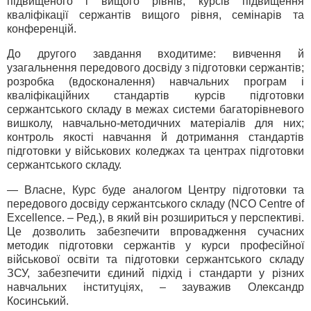
підвищеного і вищого рівнів, курсів підвищення
кваліфікації сержантів вищого рівня, семінарів та
конференцій.
До другого завдання входитиме: вивчення й
узагальнення передового досвіду з підготовки сержантів;
розробка (вдосконалення) навчальних програм і
кваліфікаційних стандартів курсів підготовки
сержантського складу в межах системи багаторівневого
вишколу, навчально-методичних матеріалів для них;
контроль якості навчання й дотримання стандартів
підготовки у військових коледжах та центрах підготовки
сержантського складу.
— Власне, Курс буде аналогом Центру підготовки та
передового досвіду сержантського складу (NCO Centre of
Excellence. – Ред.), в який він розшириться у перспективі.
Це дозволить забезпечити впровадження сучасних
методик підготовки сержантів у курси професійної
військової освіти та підготовки сержантського складу
ЗСУ, забезпечити єдиний підхід і стандарти у різних
навчальних інституціях, – зауважив Олександр
Косинський.