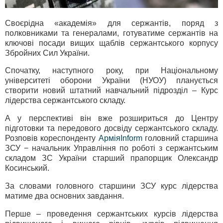
Своєрідна «академія» для сержантів, поряд з
полковниками та генералами, готуватиме сержантів на
ключові посади вищих щаблів сержантського корпусу
Збройних Сил України.
Спочатку, наступного року, при Національному
університеті оборони України (НУОУ) планується
створити новий штатний навчальний підрозділ – Курс
лідерства сержантського складу.
А у перспективі він вже розшириться до Центру
підготовки та передового досвіду сержантського складу.
Розповів кореспонденту
АрміяInform
головний старшина
ЗСУ − начальник Управління по роботі з сержантським
складом ЗС України старший прапорщик Олександр
Косинський.
За словами головного старшини ЗСУ курс лідерства
матиме два основних завдання.
Перше – проведення сержантських курсів лідерства