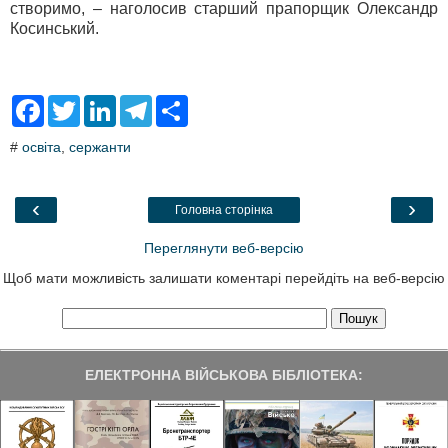
створимо, – наголосив старший прапорщик Олександр
Косинський.
F
T
L
T
S
a
w
i
e
h
c
i
n
l
a
#
освіта
,
сержанти
e
t
k
e
r
b
t
e
g
e
o
e
d
r
o
r
I
a
‹
›
Головна сторінка
k
n
m
Переглянути веб-версію
Щоб мати можливість залишати коментарі перейдіть на веб-версію
ЕЛЕКТРОННА ВІЙСЬКОВА БІБЛІОТЕКА: