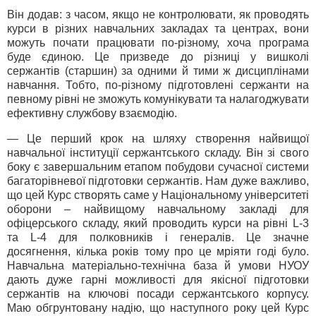
Він додав: з часом, якщо не контролювати, як проводять
курси в різних навчальних закладах та центрах, вони
можуть почати працювати по-різному, хоча програма
буде єдиною. Це призведе до різниці у вишколі
сержантів (старшин) за одними й тими ж дисциплінами
навчання. Тобто, по-різному підготовлені сержанти на
певному рівні не зможуть комунікувати та налагоджувати
ефективну службову взаємодію.
— Це перший крок на шляху створення найвищої
навчальної інституції сержантського складу. Він зі свого
боку є завершальним етапом побудови сучасної системи
багаторівневої підготовки сержантів. Нам дуже важливо,
що цей Курс створять саме у Національному університеті
оборони – найвищому навчальному закладі для
офіцерського складу, який проводить курси на рівні L-3
та L-4 для полковників і генералів. Це значне
досягнення, кілька років тому про це мріяти годі було.
Навчальна матеріально-технічна база й умови НУОУ
дають дуже гарні можливості для якісної підготовки
сержантів на ключові посади сержантського корпусу.
Маю обгрунтовану надію, що наступного року цей Курс