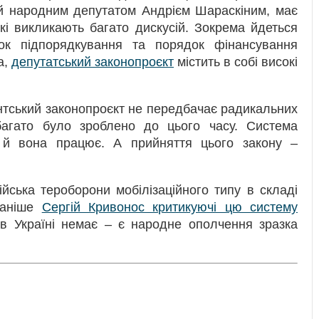
ий народним депутатом Андрієм Шараскіним, має
кі викликають багато дискусій. Зокрема йдеться
ок підпорядкування та порядок фінансування
а,
депутатський законопроєкт
містить в собі високі
тський законопроєкт не передбачає радикальних
багато було зроблено до цього часу. Система
є й вона працює. А прийняття цього закону –
йська тероборони мобілізаційного типу в складі
раніше
Сергій Кривонос критикуючі цю систему
 в Україні немає – є народне ополчення зразка