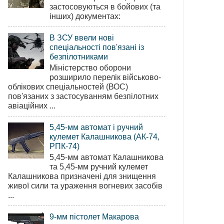
застосовуються в бойових (та
інших) документах:
В ЗСУ ввели нові
спеціальності пов'язані із
безпілотниками
Міністерство оборони
розширило перелік військово-
облікових спеціальностей (ВОС)
пов'язаних з застосуванням безпілотних
авіаційних ...
5,45-мм автомат і ручний
кулемет Калашникова (АК-74,
РПК-74)
5,45-мм автомат Калашникова
та 5,45-мм ручний кулемет
Калашникова призначені для знищення
живої сили та ураження вогневих засобів
...
9-мм пістолет Макарова