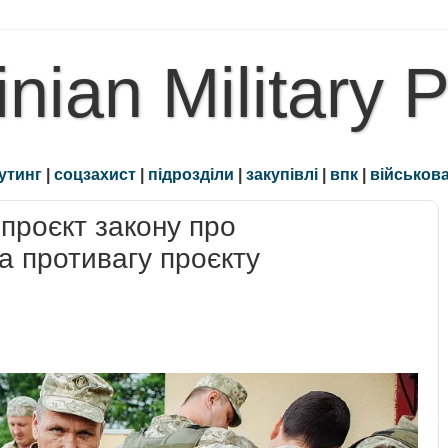
inian Military 
утинг
|
соцзахист
|
підрозділи
|
закупівлі
|
впк
|
військова
 проєкт закону про
а противагу проєкту