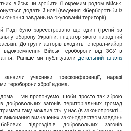
них військ чи зробити її окремим родом військ.
онується додати й нові (ведення кіберборотьби із
виконання завдань на окупованій території).
й Раді було зареєстровано ще один (третій за
альну оборону України, ініціатор якого народний
раськін. До групи авторів входить генерал-майор
є відокремлення Військ тероборони від ЗСУ в
вання. Раніше ми публікували
детальний аналіз
заявили учасники пресконференції, наразі
ми тероборони зброї вдома.
 вдома… Ми пропонуємо, щоби просто так зброю
ів добровольчих загонів територіальних громад
тримати таку можливість, у нас (в законопроєкті –
ля виконання визначених законодавством завдань
бойових підрозділів добровольчих загонів