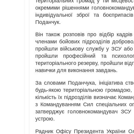
територіальних громад у тій місцевос
окремими рішеннями головнокоманду
індивідуальної зброї та боєприпас
Поданчук.
Він також розповів про відбір кадрі
членами бойових підрозділів добровол
пройшли військову службу у ЗСУ або 
пройшли професійний та психологі
територіального резерву, пройшли відп
навички для виконання завдань.
За словами Поданчука, ініціатива ст
будь-якою територіальною громадою, а
кількість їх підрозділів визначає Ком
з Командуванням Сил спеціальних опе
затверджує головнокомандувач ЗСУ з
устрою.
Радник Офісу Президента України Ол