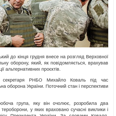
кий до кінця грудня внесе на розгляд Верховної
льну оборону, який, як повідомляється, врахував
ції альтернативних проєктів.
 секретаря РНБО Михайло Коваль під час
на оборона України. Поточний стан і перспективи
обоча група, яку він очолює, розробила два
тероборони, у яких враховано сучасні виклики і
ісу Президента України. За словами Коваля,