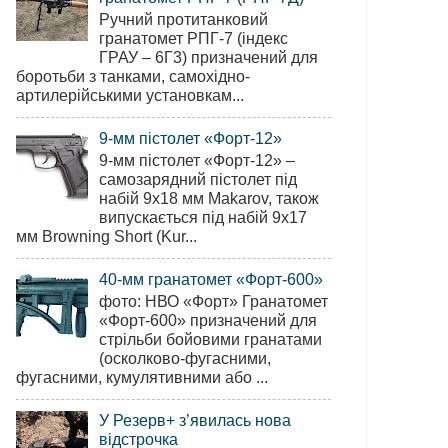
Ручний протитанковий
гранатомет РПГ-7 (індекс
ГРАУ – 6Г3) призначений для
боротьби з танками, самохідно-
артилерійськими установкам...
9-мм пістолет «Форт-12»
9-мм пістолет «Форт-12» –
самозарядний пістолет під
набій 9х18 мм Makarov, також
випускається під набій 9х17
мм Browning Short (Kur...
40-мм гранатомет «Форт-600»
фото: НВО «Форт» Гранатомет
«Форт-600» призначений для
стрільби бойовими гранатами
(осколково-фугасними,
фугасними, кумулятивними або ...
У Резерв+ з’явилась нова
відстрочка