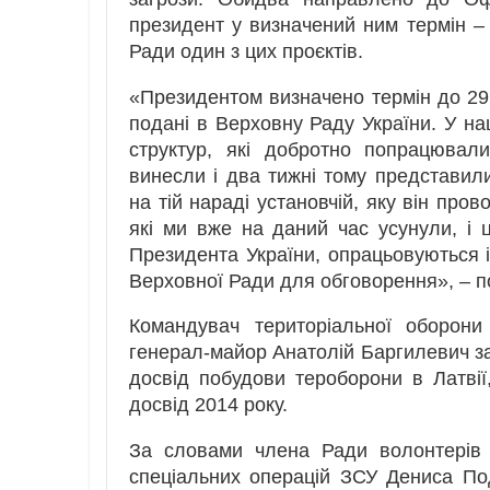
президент у визначений ним термін – 
Ради один з цих проєктів.
«Президентом визначено термін до 29 
подані в Верховну Раду України. У на
структур, які добротно попрацювал
винесли і два тижні тому представи
на тій нараді установчій, яку він про
які ми вже на даний час усунули, і 
Президента України, опрацьовуються 
Верховної Ради для обговорення», – 
Командувач територіальної оборони
генерал-майор Анатолій Баргилевич за
досвід побудови тероборони в Латвії
досвід 2014 року.
За словами члена Ради волонтерів
спеціальних операцій ЗСУ Дениса По