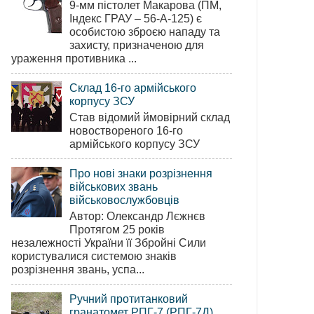
9-мм пістолет Макарова (ПМ,
Індекс ГРАУ – 56-А-125) є
особистою зброєю нападу та
захисту, призначеною для
ураження противника ...
Склад 16-го армійського
корпусу ЗСУ
Став відомий ймовірний склад
новоствореного 16-го
армійського корпусу ЗСУ
Про нові знаки розрізнення
військових звань
військовослужбовців
Автор: Олександр Лєжнєв
Протягом 25 років
незалежності України її Збройні Сили
користувалися системою знаків
розрізнення звань, успа...
Ручний протитанковий
гранатомет РПГ-7 (РПГ-7Д)