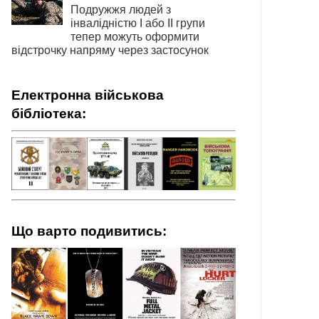
Подружжя людей з
інвалідністю І або ІІ групи
тепер можуть оформити
відстрочку напряму через застосунок
Електронна військова
бібліотека:
Що варто подивитись: