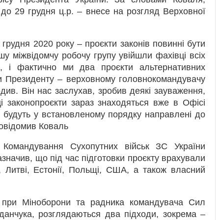
до 29 грудня ц.р. – внесе на розгляд Верховної
грудня 2020 року – проєкти законів повинні бути
шу міжвідомчу робочу групу увійшли фахівці всіх
и, і фактично ми два проєкти альтернативних
ли Президенту – верховному головнокомандувачу
водив. Він нас заслухав, зробив деякі зауваження,
ці законопроєкти зараз знаходяться вже в Офісі
і будуть у встановленому порядку направлені до
повідомив Коваль
 Командування Сухопутних військ ЗС України
значив, що під час підготовки проєкту врахували
, Литві, Естонії, Польщі, США, а також власний
 при Міноборони та радника командувача Сил
данчука, розглядаються два підходи, зокрема –