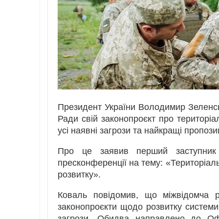
Президент України Володимир Зеленсь
Ради свій законопроєкт про територіа
усі наявні загрози та найкращі пропози
Про це заявив перший заступник
пресконференції на тему: «Територіаль
розвитку».
Коваль повідомив, що міжвідомча р
законопроєкти щодо розвитку системи 
загрози. Обидва направлено до Оф