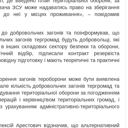
ті, де введено план територіальної оборони, за
вача ЗСУ може надаватись право на зберігання
ів до неї у місцях проживання», – повідомив
в до добровольчих загонів та поінформував, що
ьчих загонів тергромад будуть добровольці, які
в інших складових сектору безпеки та оборони,
чний відбір, підписали контракт резервіста
овідну підготовку і мають теоретичні та практичні
ворення загонів тероборони може бути виявлена
ле кількість добровольчих загонів тергромад та
андування територіальної оборони за погодженням
рацій і керівництвом територіальних громад, і
 урахуванням адміністративно-територіального
ексій Арестович відзначив, що альтернативний