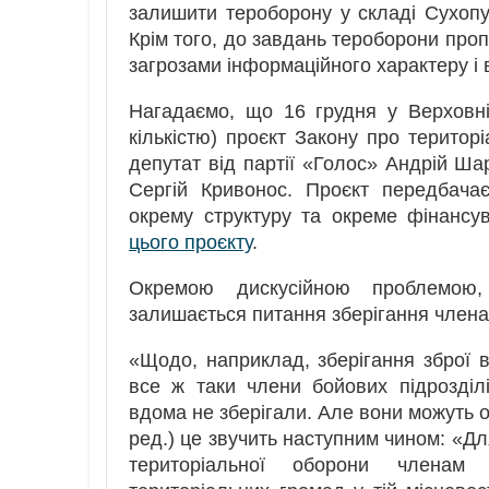
залишити тероборону у складі Сухопут
Крім того, до завдань тероборони проп
загрозами інформаційного характеру і 
Нагадаємо, що 16 грудня у Верховні
кількістю) проєкт Закону про територі
депутат від партії «Голос» Андрій Ша
Сергій Кривонос. Проєкт передбача
окрему структуру та окреме фінансу
цього проєкту
.
Окремою дискусійною проблемою, 
залишається питання зберігання члена
«Щодо, наприклад, зберігання зброї
все ж таки члени бойових підрозділ
вдома не зберігали. Але вони можуть о
ред.) це звучить наступним чином: «Д
територіальної оборони членам 