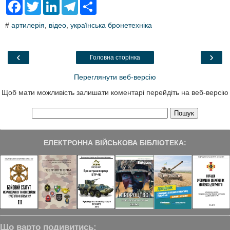
F
T
L
T
S
a
w
i
e
h
c
i
n
l
a
#
артилерія
,
відео
,
українська бронетехніка
e
t
k
e
r
b
t
e
g
e
o
e
d
r
o
r
I
a
‹
›
Головна сторінка
k
n
m
Переглянути веб-версію
Щоб мати можливість залишати коментарі перейдіть на веб-версію
ЕЛЕКТРОННА ВІЙСЬКОВА БІБЛІОТЕКА:
Що варто подивитись: