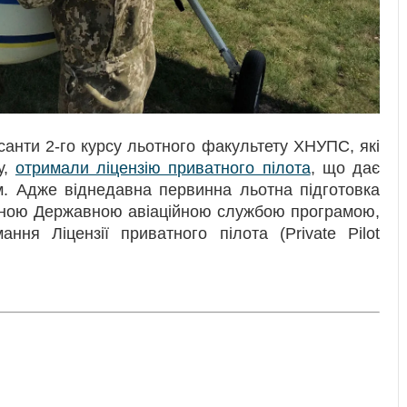
анти 2-го курсу льотного факультету ХНУПС, які
у,
отримали ліцензію приватного пілота
, що дає
м. Адже віднедавна первинна льотна підготовка
ваною Державною авіаційною службою програмою,
ння Ліцензії приватного пілота (Private Pilot