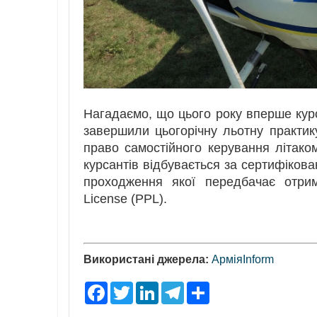
Нагадаємо, що цього року вперше курс
завершили цьогорічну льотну практик
право самостійного керування літако
курсантів відбувається за сертифіко
проходження якої передбачає отрима
License (PPL).
Використані джерела:
АрміяInform
F
T
L
T
S
a
w
i
e
h
c
i
n
l
a