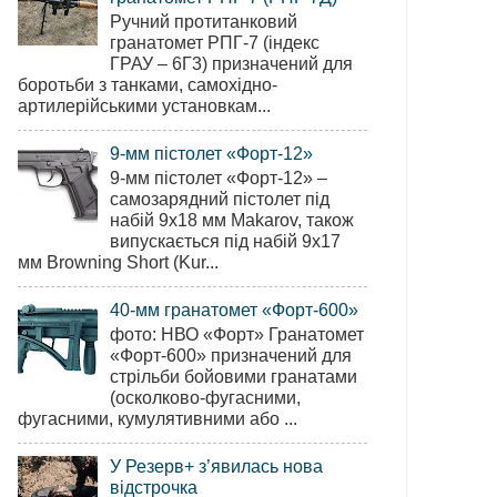
Ручний протитанковий
гранатомет РПГ-7 (індекс
ГРАУ – 6Г3) призначений для
боротьби з танками, самохідно-
артилерійськими установкам...
9-мм пістолет «Форт-12»
9-мм пістолет «Форт-12» –
самозарядний пістолет під
набій 9х18 мм Makarov, також
випускається під набій 9х17
мм Browning Short (Kur...
40-мм гранатомет «Форт-600»
фото: НВО «Форт» Гранатомет
«Форт-600» призначений для
стрільби бойовими гранатами
(осколково-фугасними,
фугасними, кумулятивними або ...
У Резерв+ з’явилась нова
відстрочка