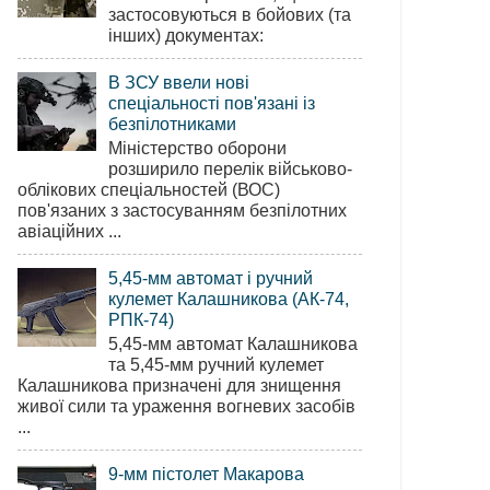
застосовуються в бойових (та
інших) документах:
В ЗСУ ввели нові
спеціальності пов'язані із
безпілотниками
Міністерство оборони
розширило перелік військово-
облікових спеціальностей (ВОС)
пов'язаних з застосуванням безпілотних
авіаційних ...
5,45-мм автомат і ручний
кулемет Калашникова (АК-74,
РПК-74)
5,45-мм автомат Калашникова
та 5,45-мм ручний кулемет
Калашникова призначені для знищення
живої сили та ураження вогневих засобів
...
9-мм пістолет Макарова