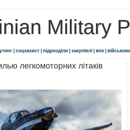
inian Military 
утинг
|
соцзахист
|
підрозділи
|
закупівлі
|
впк
|
військова
лью легкомоторних літаків