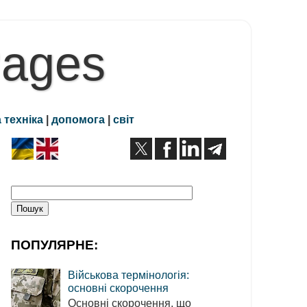
Pages
 техніка
|
допомога
|
світ
ПОПУЛЯРНЕ:
Військова термінологія:
основні скорочення
Основні скорочення, що