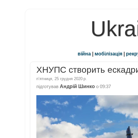
Ukra
війна
|
мобілізація
|
рекр
ХНУПС створить ескадри
пʼятниця, 25 грудня 2020 р.
Андрій Шинко
підготував
о
09:37