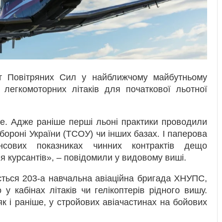
тет Повітряних Сил у найближчому майбутньому
легкомоторних літаків для початкової льотної
е. Адже раніше перші льоні практики проводили
ороні України (ТСОУ) чи інших базах. І паперова
нсових показниках чинних контрактів дещо
я курсантів», – повідомили у видовому виші.
ється 203-а навчальна авіаційна бригада ХНУПС,
у кабінах літаків чи гелікоптерів рідного вишу.
к і раніше, у стройових авіачастинах на бойових