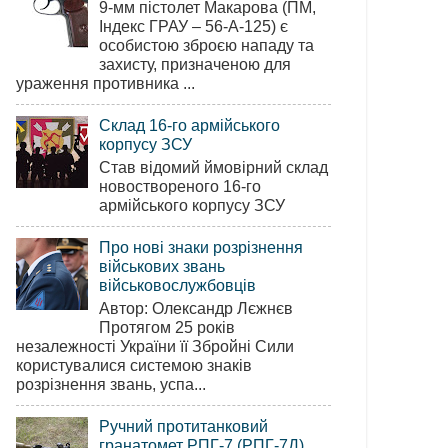
9-мм пістолет Макарова (ПМ,
Індекс ГРАУ – 56-А-125) є
особистою зброєю нападу та
захисту, призначеною для
ураження противника ...
Склад 16-го армійського
корпусу ЗСУ
Став відомий ймовірний склад
новоствореного 16-го
армійського корпусу ЗСУ
Про нові знаки розрізнення
військових звань
військовослужбовців
Автор: Олександр Лєжнєв
Протягом 25 років
незалежності України її Збройні Сили
користувалися системою знаків
розрізнення звань, успа...
Ручний протитанковий
гранатомет РПГ-7 (РПГ-7Д)