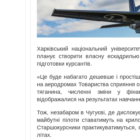
Харківський національний універси
планує створити власну ескадрилью 
підготовки курсантів.
«Це буде набагато дешевше і простіш
на аеродромах Товариства сприяння об
тяганина, численні зміни у фіна
відображалися на результатах навчанн
Тож, незабаром в Чугуєві, де дислоку
майбутні пілоти ставатимуть на крило 
Старшокурсники практикуватимуться, я
літах.