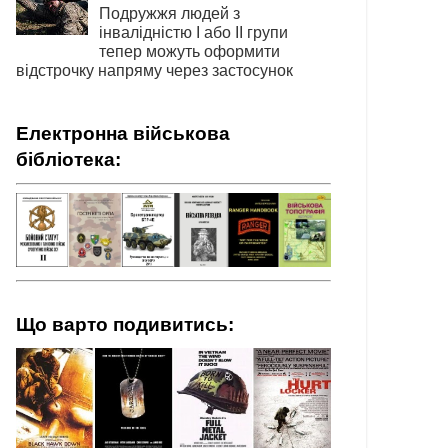
Подружжя людей з
інвалідністю І або ІІ групи
тепер можуть оформити
відстрочку напряму через застосунок
Електронна військова
бібліотека:
Що варто подивитись: