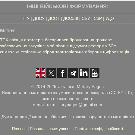
ІНШІ ВІЙСЬКОВІ ФОРМУВАННЯ:
НГУ
|
ДПСУ
|
ДССТ
|
ДССЗЗІ
|
СБУ
|
СЗР
|
УДО
Мітки:
ТТХ
авіація
артилерія
боєприпаси
бронювання
грошове
забезпечення
закупівлі
мобілізація
підсумки
реформа ЗСУ
символіка
стрілецька зброя
територіальна оборона
цифровізація
© 2014-2025 Ukrainian Military Pages
Використання матеріалів за умови вказання джерела (CC BY 4.0),
якщо не зазначено іншого
e-mail: ukrmilitarypages@gmail.com
Думка редакції може не збігатися із точкою зору авторів матеріалів
Про нас
|
Правила користування
|
Політика конфіденційності