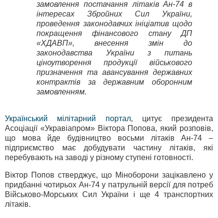
замовлення постачання літаків Ан-74 в
інтересах Збройних Сил України,
проведення законодавчих ініціатив щодо
покращення фінансового стану ДП
«ХДАВП», внесення змін до
законодавства України з питань
ціноутворення продукції військового
призначення та авансування державних
контрактів за державним оборонним
замовленням.
Український мілітарний портал
, цитує президента
Асоціації «Укравіапром» Віктора Попова, який розповів,
що мова йде будівництво восьми літаків Ан-74 –
підприємство має добудувати частину літаків, які
перебувають на заводі у різному ступені готовності.
Віктор Попов стверджує, що Міноборони зацікавлено у
придбанні чотирьох Ан-74 у патрульній версії для потреб
Військово-Морських Сил України і ще 4 транспортних
літаків.