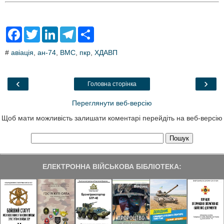
F
T
L
T
S
a
w
i
e
h
c
i
n
l
a
#
авіація
,
ан-74
,
ВМС
,
пкр
,
ХДАВП
e
t
k
e
r
b
t
e
g
e
o
e
d
r
o
r
I
a
‹
›
Головна сторінка
k
n
m
Переглянути веб-версію
Щоб мати можливість залишати коментарі перейдіть на веб-версію
ЕЛЕКТРОННА ВІЙСЬКОВА БІБЛІОТЕКА: