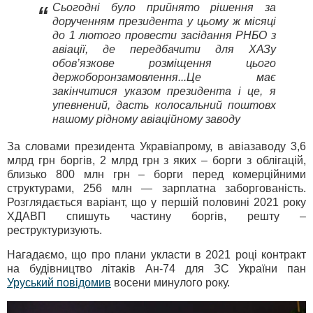
Сьогодні було прийнято рішення за
“
дорученням президента у цьому ж місяці
до 1 лютого провести засідання РНБО з
авіації, де передбачити для ХАЗу
обов’язкове розміщення цього
держоборонзамовлення...Це має
закінчитися указом президента і це, я
упевнений, дасть колосальний поштовх
нашому рідному авіаційному заводу
За словами президента Укравіапрому, в авіазаводу 3,6
млрд грн боргів, 2 млрд грн з яких – борги з облігацій,
близько 800 млн грн – борги перед комерційними
структурами, 256 млн — зарплатна заборгованість.
Розглядається варіант, що у першій половині 2021 року
ХДАВП спишуть частину боргів, решту –
реструктуризують.
Нагадаємо, що про плани укласти в 2021 році контракт
на будівництво літаків Ан-74 для ЗС України пан
Уруський повідомив
восени минулого року.