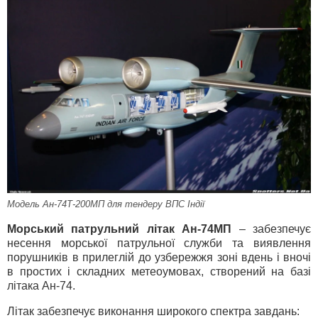
Модель Ан-74Т-200МП для тендеру ВПС Індії
Морський патрульний літак Ан-74МП
– забезпечує
несення морської патрульної служби та виявлення
порушників в прилеглій до узбережжя зоні вдень і вночі
в простих і складних метеоумовах, створений на базі
літака Ан-74.
Літак забезпечує виконання широкого спектра завдань: