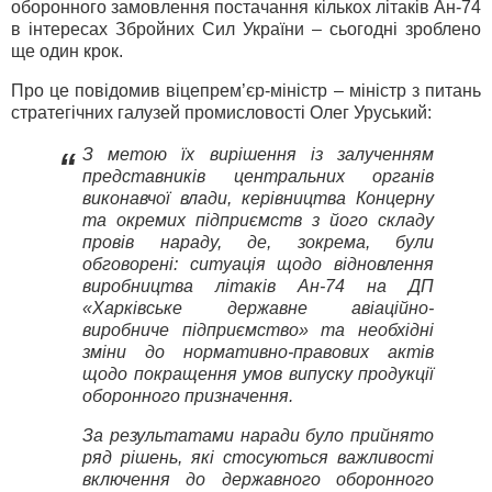
оборонного замовлення постачання кількох літаків Ан-74
в інтересах Збройних Сил України – сьогодні зроблено
ще один крок.
Про це повідомив віцепрем’єр-міністр – міністр з питань
стратегічних галузей промисловості Олег Уруський:
З метою їх вирішення із залученням
“
представників центральних органів
виконавчої влади, керівництва Концерну
та окремих підприємств з його складу
провів нараду, де, зокрема, були
обговорені: ситуація щодо відновлення
виробництва літаків Ан-74 на ДП
«Харківське державне авіаційно-
виробниче підприємство» та необхідні
зміни до нормативно-правових актів
щодо покращення умов випуску продукції
оборонного призначення.
За результатами наради було прийнято
ряд рішень, які стосуються важливості
включення до державного оборонного