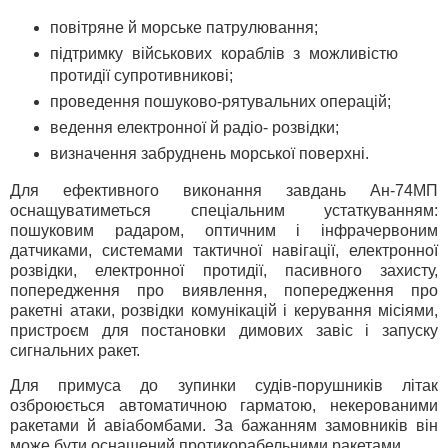
повітряне й морське патрулювання;
підтримку військових кораблів з можливістю
протидії супротивникові;
проведення пошуково-рятувальних операцій;
ведення електронної й радіо- розвідки;
визначення забруднень морської поверхні.
Для ефективного виконання завдань Ан-74МП
оснащуватиметься спеціальним устаткуванням:
пошуковим радаром, оптичним і інфрачервоним
датчиками, системами тактичної навігації, електронної
розвідки, електронної протидії, пасивного захисту,
попередження про виявлення, попередження про
ракетні атаки, розвідки комунікацій і керування місіями,
пристроєм для постановки димових завіс і запуску
сигнальних ракет.
Для примуса до зупинки судів-порушників літак
озброюється автоматичною гарматою, некерованими
ракетами й авіабомбами. За бажанням замовників він
може бути оснащений протикорабельними ракетами.