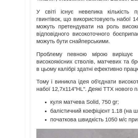
У світі існує невелика кількість 
гвинтівок, що використовують набої 1
можуть претендувати на роль висок
відповідного високоточного боєприпа
можуть бути снайперськими.
Проблему певною мірою вирішує 
високоякісних стволів, матчевих та б
в цьому калібрі здатні ефективно прац
Тому і виникла ідея об'єднати високо
набої 12,7х114"HL". Деякі ТТХ нового 
куля матчева Solid, 750 gr;
балістичний коефіцієнт 1.18 (на ш
початкова швидкість 1050 м/с при