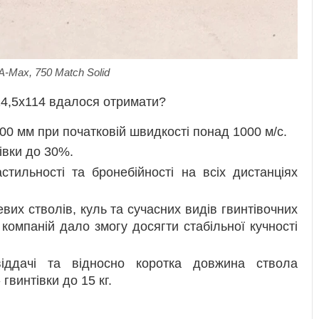
A-Max, 750 Match Solid
 14,5х114 вдалося отримати?
0 мм при початковій швидкості понад 1000 м/с.
івки до 30%.
тильності та бронебійності на всіх дистанціях
вих стволів, куль та сучасних видів гвинтівочних
компаній дало змогу досягти стабільної кучності
іддачі та відносно коротка довжина ствола
винтівки до 15 кг.