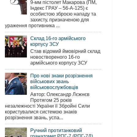
9-мм пістолет Макарова (ПМ,
Індекс ГРАУ – 56-А-125) є
особистою зброєю нападу та
захисту, призначеною для
ураження противника ...
Склад 16-го армійського
корпусу ЗСУ
Став відомий ймовірний склад
новоствореного 16-го
армійського корпусу ЗСУ
Про нові знаки розрізнення
військових звань
військовослужбовців
Автор: Олександр Лєжнєв
Протягом 25 років
незалежності України її Збройні Сили
користувалися системою знаків
розрізнення звань, успа...
Ручний протитанковий
гранатомет РПГ-7 (РПГ-7Д)