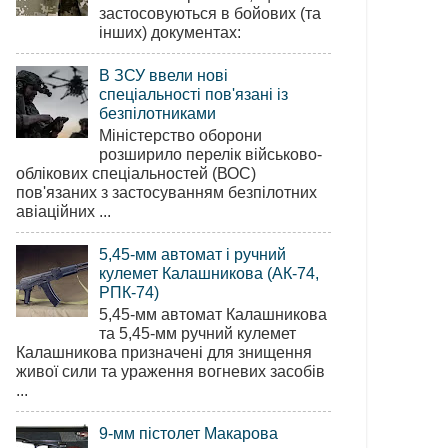
застосовуються в бойових (та
інших) документах:
В ЗСУ ввели нові
спеціальності пов'язані із
безпілотниками
Міністерство оборони
розширило перелік військово-
облікових спеціальностей (ВОС)
пов'язаних з застосуванням безпілотних
авіаційних ...
5,45-мм автомат і ручний
кулемет Калашникова (АК-74,
РПК-74)
5,45-мм автомат Калашникова
та 5,45-мм ручний кулемет
Калашникова призначені для знищення
живої сили та ураження вогневих засобів
...
9-мм пістолет Макарова