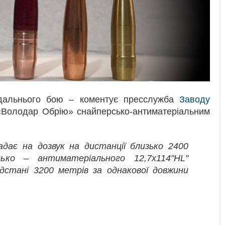
 дальнього бою – коментує пресслужба
Заводу
«Володар Обрію» снайперсько-антиматеріальним
адає на дозвук на дистанції близько 2400
сько – антиматеріального 12,7х114"HL"
ідстані 3200 метрів за однакової довжини