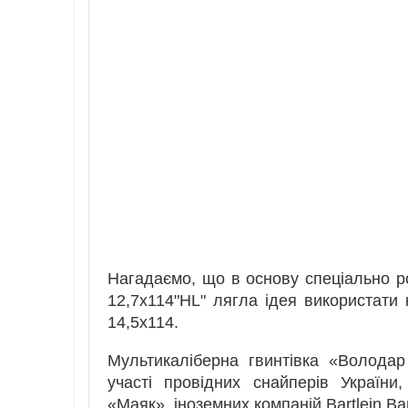
Нагадаємо, що в основу спеціально р
12,7х114"HL" лягла ідея використати к
14,5х114.
Мультикаліберна гвинтівка «Володар
участі провідних снайперів України
«Маяк», іноземних компаній Bartlein Barr