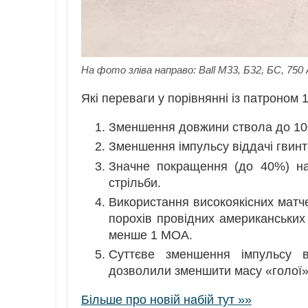
На фото зліва направо: Ball M33, Б32, БС, 750 
Які переваги у порівнянні із патроном
Зменшення довжини ствола до 100
Зменшення імпульсу віддачі гвинт
Значне покращення (до 40%) нас
стрільби.
Використання високоякісних матче
порохів провідних американських 
менше 1 МОА.
Суттєве зменшення імпульсу в
дозволили зменшити масу «голої» г
Більше про новій набій тут »»