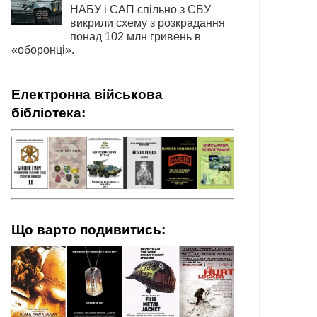
НАБУ і САП спільно з СБУ
викрили схему з розкрадання
понад 102 млн гривень в
«оборонці».
Електронна військова
бібліотека:
Що варто подивитись: