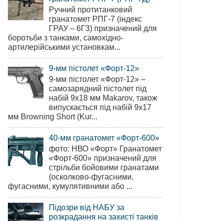
Ручний протитанковий
гранатомет РПГ-7 (індекс
ГРАУ – 6Г3) призначений для
боротьби з танками, самохідно-
артилерійськими установкам...
9-мм пістолет «Форт-12»
9-мм пістолет «Форт-12» –
самозарядний пістолет під
набій 9х18 мм Makarov, також
випускається під набій 9х17
мм Browning Short (Kur...
40-мм гранатомет «Форт-600»
фото: НВО «Форт» Гранатомет
«Форт-600» призначений для
стрільби бойовими гранатами
(осколково-фугасними,
фугасними, кумулятивними або ...
Підозри від НАБУ за
розкрадання на захисті танків