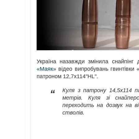
Україна назавжди змінила снайпінг
«Маяк»
відео випробувань гвинтівки 
патроном 12,7х114"HL".
Куля з патрону 14,5х114 п
“
метрів. Куля зі снайпер
переходить на дозвук на в
стволів.