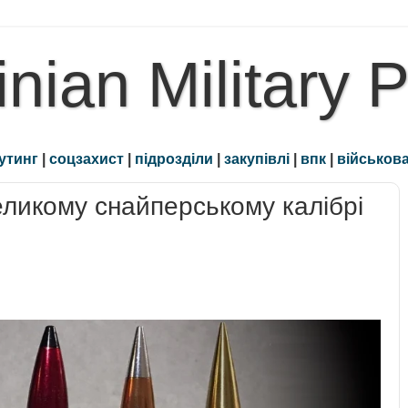
inian Military 
утинг
|
соцзахист
|
підрозділи
|
закупівлі
|
впк
|
військова
еликому снайперському калібрі