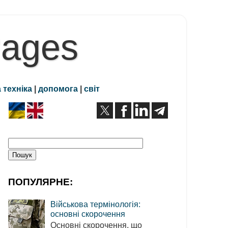
Pages
 техніка
|
допомога
|
світ
ПОПУЛЯРНЕ:
Військова термінологія:
основні скорочення
Основні скорочення, що