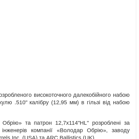
озробленого високоточного далекобійного набою
улю .510" калібру (12,95 мм) в гільзі від набою
 Обрію» та патрон 12,7х114"НL" розроблені за
, інженерів компанії «Володар Обрію», заводу
els Inc. (USA) та АRC Ballistics (UK).