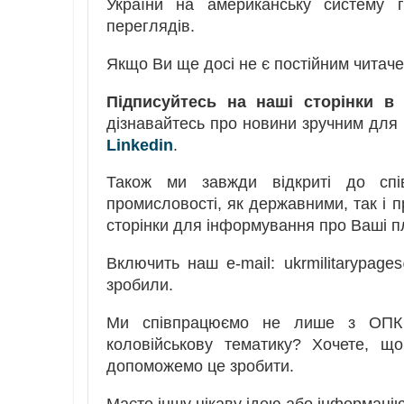
України на американську систему г
переглядів.
Якщо Ви ще досі не є постійним читачем
Підписуйтесь на наші сторінки в
дізнавайтесь про новини зручним для
Linkedin
.
Також ми завжди відкриті до спів
промисловості, як державними, так і п
сторінки для інформування про Ваші п
Включить наш e-mail: ukrmilitarypag
зробили.
Ми співпрацюємо не лише з ОПК 
коловійськову тематику? Хочете, щ
допоможемо це зробити.
Маєте іншу цікаву ідею або інформаці