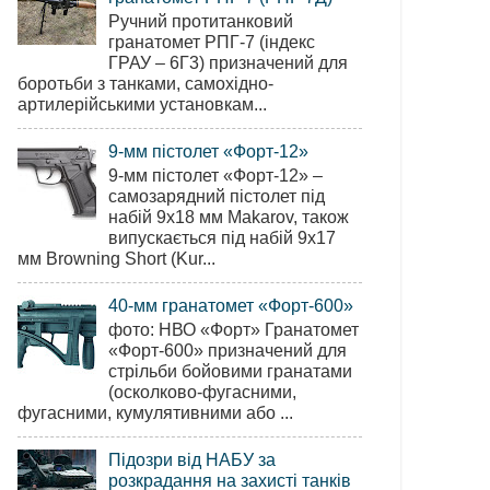
Ручний протитанковий
гранатомет РПГ-7 (індекс
ГРАУ – 6Г3) призначений для
боротьби з танками, самохідно-
артилерійськими установкам...
9-мм пістолет «Форт-12»
9-мм пістолет «Форт-12» –
самозарядний пістолет під
набій 9х18 мм Makarov, також
випускається під набій 9х17
мм Browning Short (Kur...
40-мм гранатомет «Форт-600»
фото: НВО «Форт» Гранатомет
«Форт-600» призначений для
стрільби бойовими гранатами
(осколково-фугасними,
фугасними, кумулятивними або ...
Підозри від НАБУ за
розкрадання на захисті танків