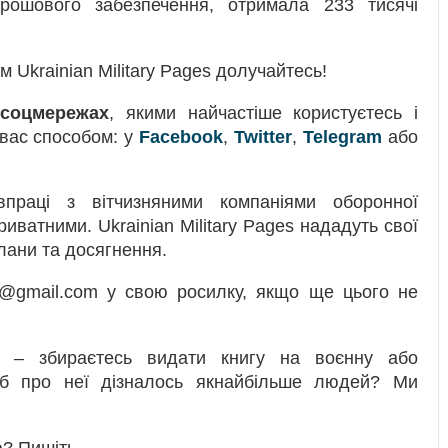
рошового забезпечення, отримала 233 тисячі
 Ukrainian Military Pages долучайтесь!
 соцмережах
, якими найчастіше користуєтесь і
 вас способом: у
Facebook
,
Twitter
,
Telegram
або
праці з вітчизняними компаніями оборонної
риватними. Ukrainian Military Pages нададуть свої
лани та досягнення.
es@gmail.com у свою росилку, якщо ще цього не
– збираєтесь видати книгу на воєнну або
об про неї дізналось якнайбільше людей? Ми
ю? Пишіть.