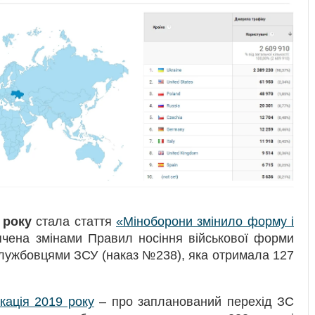
 року
стала стаття
«Міноборони змінило форму і
ячена змінами Правил носіння військової форми
ослужбовцями ЗСУ (наказ №238), яка отримала 127
кація 2019 року
– про запланований перехід ЗС