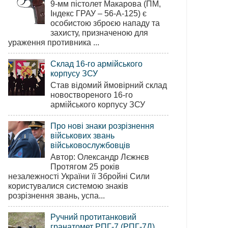
9-мм пістолет Макарова (ПМ,
Індекс ГРАУ – 56-А-125) є
особистою зброєю нападу та
захисту, призначеною для
ураження противника ...
Склад 16-го армійського
корпусу ЗСУ
Став відомий ймовірний склад
новоствореного 16-го
армійського корпусу ЗСУ
Про нові знаки розрізнення
військових звань
військовослужбовців
Автор: Олександр Лєжнєв
Протягом 25 років
незалежності України її Збройні Сили
користувалися системою знаків
розрізнення звань, успа...
Ручний протитанковий
гранатомет РПГ-7 (РПГ-7Д)