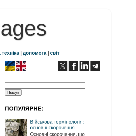
Pages
 техніка
|
допомога
|
світ
ПОПУЛЯРНЕ:
Військова термінологія:
основні скорочення
Основні скорочення, що