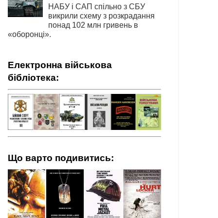
НАБУ і САП спільно з СБУ
викрили схему з розкрадання
понад 102 млн гривень в
«оборонці».
Електронна військова
бібліотека:
Що варто подивитись: