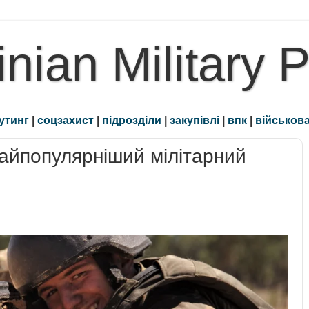
inian Military 
утинг
|
соцзахист
|
підрозділи
|
закупівлі
|
впк
|
військова
 найпопулярніший мілітарний