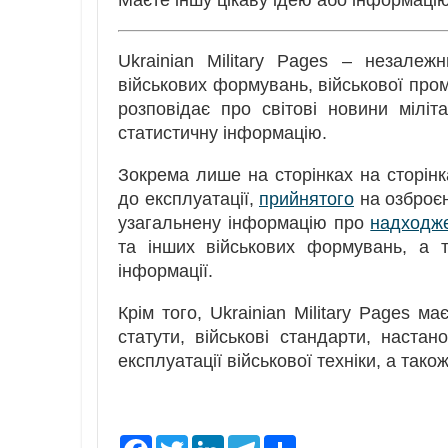
Ukrainian Military Pages – незале
військових формувань, військової пром
розповідає про світові новини міліт
статистичну інформацію.
Зокрема лише на сторінках на сторін
до експлуатації,
прийнятого
на озброє
узагальнену інформацію про
надходж
та інших військових формувань, а т
інформації.
Крім того, Ukrainian Military Pages м
статути, військові стандарти, настано
експлуатації військової техніки, а також
F
T
L
T
S