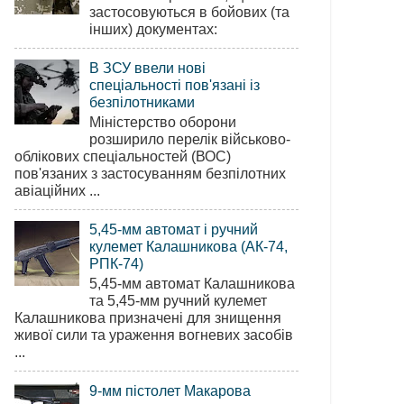
застосовуються в бойових (та
інших) документах:
В ЗСУ ввели нові
спеціальності пов'язані із
безпілотниками
Міністерство оборони
розширило перелік військово-
облікових спеціальностей (ВОС)
пов'язаних з застосуванням безпілотних
авіаційних ...
5,45-мм автомат і ручний
кулемет Калашникова (АК-74,
РПК-74)
5,45-мм автомат Калашникова
та 5,45-мм ручний кулемет
Калашникова призначені для знищення
живої сили та ураження вогневих засобів
...
9-мм пістолет Макарова