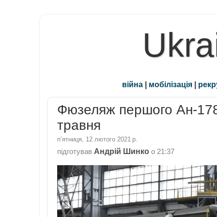
Ukra
війна
|
мобілізація
|
рекр
Фюзеляж першого Ан-178
травня
пʼятниця, 12 лютого 2021 р.
Андрій Шинко
підготував
о
21:37