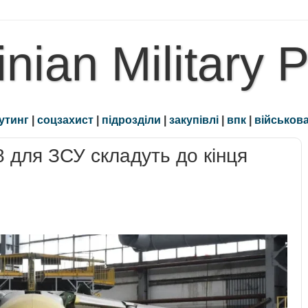
inian Military 
утинг
|
соцзахист
|
підрозділи
|
закупівлі
|
впк
|
військова
 для ЗСУ складуть до кінця