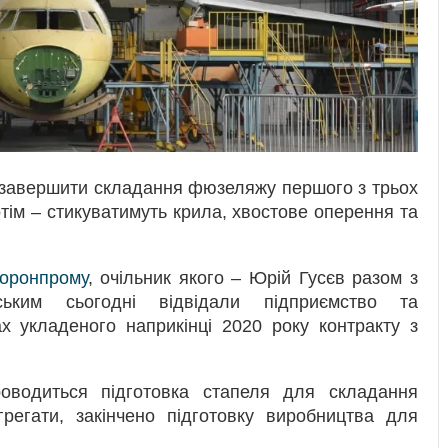
 завершити складання фюзеляжу першого з трьох
тім – стикуватимуть крила, хвостове оперення та
оронпрому
, очільник якого – Юрій Гусєв разом з
уським сьогодні відвідали підприємство та
х укладеного наприкінці 2020 року контракту з
оводиться підготовка стапеля для складання
регати, закінчено підготовку виробництва для