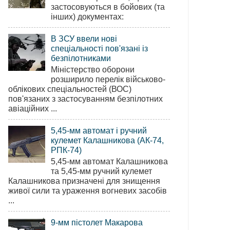
застосовуються в бойових (та
інших) документах:
В ЗСУ ввели нові
спеціальності пов'язані із
безпілотниками
Міністерство оборони
розширило перелік військово-
облікових спеціальностей (ВОС)
пов'язаних з застосуванням безпілотних
авіаційних ...
5,45-мм автомат і ручний
кулемет Калашникова (АК-74,
РПК-74)
5,45-мм автомат Калашникова
та 5,45-мм ручний кулемет
Калашникова призначені для знищення
живої сили та ураження вогневих засобів
...
9-мм пістолет Макарова