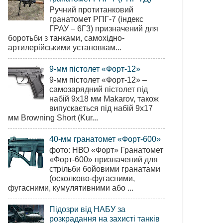
Ручний протитанковий
гранатомет РПГ-7 (індекс
ГРАУ – 6Г3) призначений для
боротьби з танками, самохідно-
артилерійськими установкам...
9-мм пістолет «Форт-12»
9-мм пістолет «Форт-12» –
самозарядний пістолет під
набій 9х18 мм Makarov, також
випускається під набій 9х17
мм Browning Short (Kur...
40-мм гранатомет «Форт-600»
фото: НВО «Форт» Гранатомет
«Форт-600» призначений для
стрільби бойовими гранатами
(осколково-фугасними,
фугасними, кумулятивними або ...
Підозри від НАБУ за
розкрадання на захисті танків