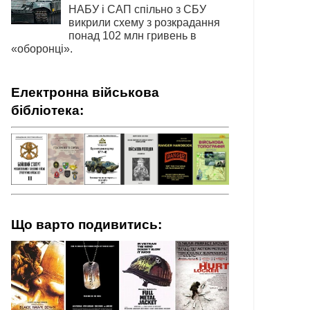
НАБУ і САП спільно з СБУ
викрили схему з розкрадання
понад 102 млн гривень в
«оборонці».
Електронна військова
бібліотека:
Що варто подивитись: