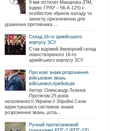
9-мм пістолет Макарова (ПМ,
Індекс ГРАУ – 56-А-125) є
особистою зброєю нападу та
захисту, призначеною для
ураження противника ...
Склад 16-го армійського
корпусу ЗСУ
Став відомий ймовірний склад
новоствореного 16-го
армійського корпусу ЗСУ
Про нові знаки розрізнення
військових звань
військовослужбовців
Автор: Олександр Лєжнєв
Протягом 25 років
незалежності України її Збройні Сили
користувалися системою знаків
розрізнення звань, успа...
Ручний протитанковий
гранатомет РПГ-7 (РПГ-7Д)