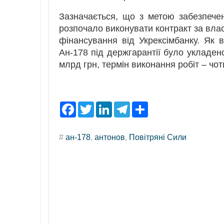
Зазначається, що з метою забезпече
розпочало виконувати контракт за влас
фінансування від Укрексімбанку. Як 
Ан-178 під держгарантії було укладен
млрд грн, термін виконання робіт – чот
F
T
L
T
S
a
w
i
e
h
c
i
n
l
a
e
t
k
e
r
#
ан-178
,
антонов
,
Повітряні Сили
b
t
e
g
e
o
e
d
r
o
r
I
a
k
n
m