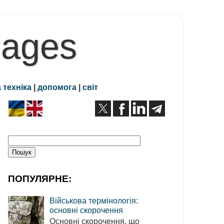
Pages
 техніка
|
допомога
|
світ
ПОПУЛЯРНЕ:
Військова термінологія:
основні скорочення
Основні скорочення, що