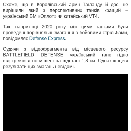
Схоже, що в Королівський армії Таїланду й досі не
вирішили який з перспективних танків кращий –
український БМ «Оплот» чи китайський VT4.
Так, наприкінці 2020 року між цими танками були
проведені порівняльні змагання з бойовими стрільбами,
повідомляє
Defense Express
.
Судячи з відеофрагмента від місцевого ресурсу
BATTLEFIELD DEFENSE український танк гідно
відстрілявся по мішені на відстані 1,8 км. Однак кінцеві
результати цих змагань невідомі.