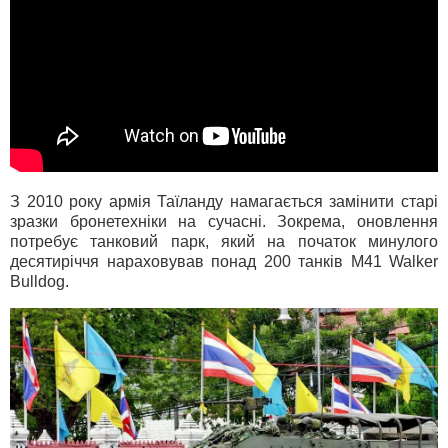
З 2010 року армія Таїланду намагається замінити старі
зразки бронетехніки на сучасні. Зокрема, оновлення
потребує танковий парк, який на початок минулого
десятиріччя нараховував понад 200 танків M41 Walker
Bulldog.