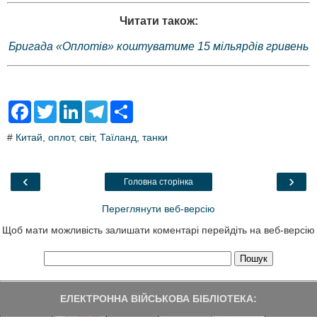
Читати також:
Бригада «Оплотів» коштуватиме 15 мільярдів гривень
F
T
L
T
S
a
w
i
e
h
c
i
n
l
a
#
Китай
,
оплот
,
світ
,
Таїланд
,
танки
e
t
k
e
r
b
t
e
g
e
o
e
d
r
o
r
I
a
‹
›
Головна сторінка
k
n
m
Переглянути веб-версію
Щоб мати можливість залишати коментарі перейдіть на веб-версію
ЕЛЕКТРОННА ВІЙСЬКОВА БІБЛІОТЕКА: