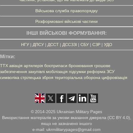
Військова служба правопорядку
Розформовані військові частини
ІНШІ ВІЙСЬКОВІ ФОРМУВАННЯ:
НГУ
|
ДПСУ
|
ДССТ
|
ДССЗЗІ
|
СБУ
|
СЗР
|
УДО
Мітки:
ТТХ
авіація
артилерія
боєприпаси
бронювання
грошове
забезпечення
закупівлі
мобілізація
підсумки
реформа ЗСУ
символіка
стрілецька зброя
територіальна оборона
цифровізація
© 2014-2025 Ukrainian Military Pages
Використання матеріалів за умови вказання джерела (CC BY 4.0),
якщо не зазначено іншого
e-mail: ukrmilitarypages@gmail.com