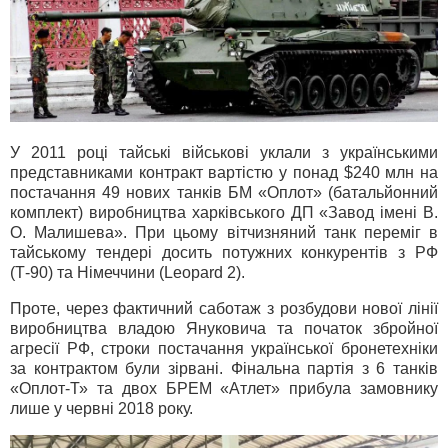
У 2011 році тайські військові уклали з українськими
представниками контракт вартістю у понад $240 млн на
постачання 49 нових танків БМ «Оплот» (батальйонний
комплект) виробництва харківського ДП «Завод імені В.
О. Малишева». При цьому вітчизняний танк переміг в
тайському тендері досить потужних конкурентів з РФ
(Т-90) та Німеччини (Leopard 2).
Проте, через фактичний саботаж з розбудови нової лінії
виробництва владою Януковича та початок збройної
агресії РФ, строки постачання української бронетехніки
за контрактом були зірвані. Фінальна партія з 6 танків
«Оплот-Т» та двох БРЕМ «Атлет» прибула замовнику
лише у червні 2018 року.