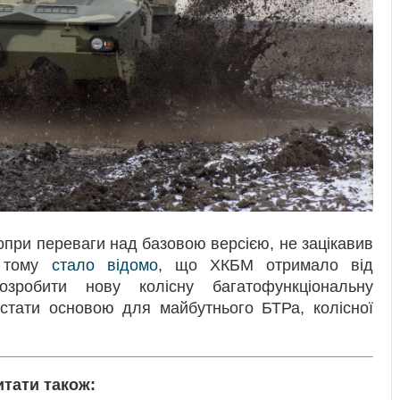
попри переваги над базовою версією, не зацікавив
в тому
стало відомо
, що ХКБМ отримало від
озробити нову колісну багатофункціональну
стати основою для майбутнього БТРа, колісної
итати також: