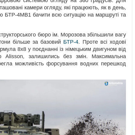
ровою системою огляду на 360 градусів. Для
ашовані камери огляду, які працюють, як в день,
дію БТР-4МВ1 бачити всю ситуацію на маршруті та
структорського бюро ім. Морозова збільшили вагу
тони більше за базовий
БТР-4
. Проте всі ходові
ормула 8х8 у поєднанні із німецьким двигуном від
ю Alisson, залишились без змін. Максимальна
ерегла можливість форсування водних перешкод