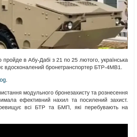
 пройде в Абу-Дабі з 21 по 25 лютого, українська
ує вдосконалений бронетранспортер БТР-4МВ1.
log
.
ристання модульного бронезахисту та рознесення
римала ефективний нахил та посилений захист.
ревищує всі БТР та БМП, які перебувають на