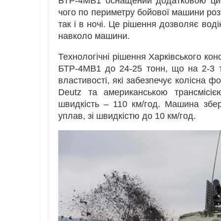
БТР-4МВ1 оснащений додатковою циф
чого по периметру бойової машини розт
так і в ночі. Це рішення дозволяє во
навколо машини.
Технологічні рішення Харківського кон
БТР-4МВ1 до 24-25 тонн, що на 2-3 
властивості, які забезпечує колісна ф
Deutz та американською трансмісіє
швидкість – 110 км/год. Машина зб
уплав, зі швидкістю до 10 км/год.