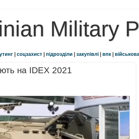
inian Military 
утинг
|
соцзахист
|
підрозділи
|
закупівлі
|
впк
|
військова
ють на IDEX 2021