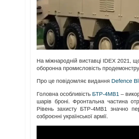
На міжнародній виставці IDEX 2021, що
оборонна промисловість продемонстр
Про це повідомляє видання
Defence B
Головна особливість
БТР-4МВ1
– вико
шарів броні. Фронтальна частина от
Рівень захисту БТР-4МВ1 значно пе
озброєнні української армії.