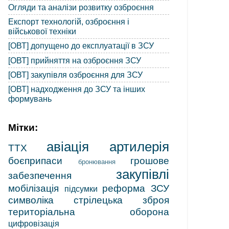
Огляди та аналізи розвитку озброєння
Експорт технологій, озброєння і
військової техніки
[ОВТ] допущено до експлуатації в ЗСУ
[ОВТ] прийняття на озброєння ЗСУ
[ОВТ] закупівля озброєння для ЗСУ
[ОВТ] надходження до ЗСУ та інших
формувань
Мітки:
авіація
артилерія
ТТХ
боєприпаси
грошове
бронювання
закупівлі
забезпечення
мобілізація
реформа ЗСУ
підсумки
символіка
стрілецька зброя
територіальна оборона
цифровізація