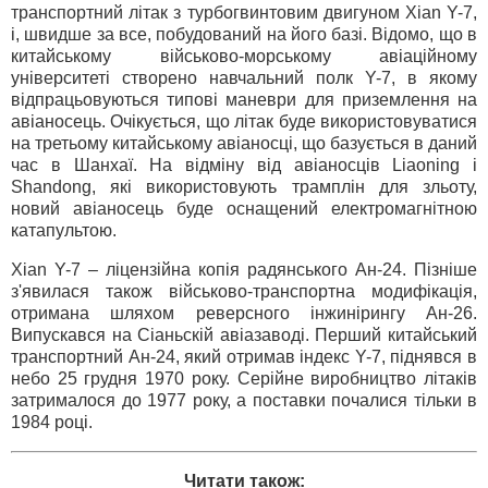
транспортний літак з турбогвинтовим двигуном Xian Y-7,
і, швидше за все, побудований на його базі. Відомо, що в
китайському військово-морському авіаційному
університеті створено навчальний полк Y-7, в якому
відпрацьовуються типові маневри для приземлення на
авіаносець. Очікується, що літак буде використовуватися
на третьому китайському авіаносці, що базується в даний
час в Шанхаї. На відміну від авіаносців Liaoning і
Shandong, які використовують трамплін для зльоту,
новий авіаносець буде оснащений електромагнітною
катапультою.
Xian Y-7 – ліцензійна копія радянського Ан-24. Пізніше
з'явилася також військово-транспортна модифікація,
отримана шляхом реверсного інжинірингу Ан-26.
Випускався на Сіаньскій авіазаводі. Перший китайський
транспортний Ан-24, який отримав індекс Y-7, піднявся в
небо 25 грудня 1970 року. Серійне виробництво літаків
затрималося до 1977 року, а поставки почалися тільки в
1984 році.
Читати також: