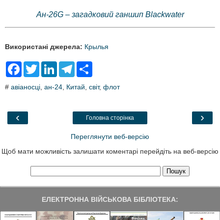
Ан-26G – загадковий ганшип Blackwater
Використані джерела:
Крылья
F
T
L
T
S
a
w
i
e
h
c
i
n
l
a
#
авіаносці
,
ан-24
,
Китай
,
світ
,
флот
e
t
k
e
r
b
t
e
g
e
o
e
d
r
o
r
I
a
‹
›
Головна сторінка
k
n
m
Переглянути веб-версію
Щоб мати можливість залишати коментарі перейдіть на веб-версію
ЕЛЕКТРОННА ВІЙСЬКОВА БІБЛІОТЕКА: