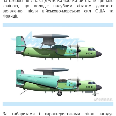
на озброєння літака ДРЛВ KJ-600 Китай стане третьою
країною, що володіє палубним літаком далекого
виявлення після військово-морських сил США та
Франції.
За габаритами і характеристиками літак нагадує