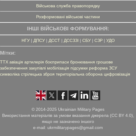
Військова служба правопорядку
Розформовані військові частини
ІНШІ ВІЙСЬКОВІ ФОРМУВАННЯ:
НГУ
|
ДПСУ
|
ДССТ
|
ДССЗЗІ
|
СБУ
|
СЗР
|
УДО
Мітки:
ТТХ
авіація
артилерія
боєприпаси
бронювання
грошове
забезпечення
закупівлі
мобілізація
підсумки
реформа ЗСУ
символіка
стрілецька зброя
територіальна оборона
цифровізація
© 2014-2025 Ukrainian Military Pages
Використання матеріалів за умови вказання джерела (CC BY 4.0),
якщо не зазначено іншого
e-mail: ukrmilitarypages@gmail.com