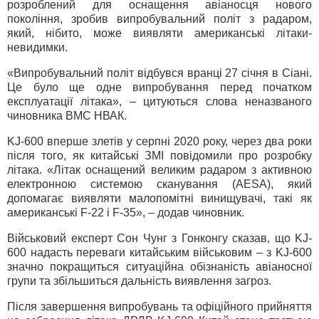
розроблений для оснащення авіаносця нового
покоління, зробив випробувальний політ з радаром,
який, нібито, може виявляти американські літаки-
невидимки.
«Випробувальний політ відбувся вранці 27 січня в Сіані.
Це було ще одне випробування перед початком
експлуатації літака», – цитуються слова неназваного
чиновника ВМС НВАК.
KJ-600 вперше злетів у серпні 2020 року, через два роки
після того, як китайські ЗМІ повідомили про розробку
літака. «Літак оснащений великим радаром з активною
електронною системою сканування (AESA), який
допомагає виявляти малопомітні винищувачі, такі як
американські F-22 і F-35», – додав чиновник.
Військовий експерт Сон Чунг з Гонконгу сказав, що KJ-
600 надасть переваги китайським військовим – з KJ-600
значно покращиться ситуаційна обізнаність авіаносної
групи та збільшиться дальність виявлення загроз.
Після завершення випробувань та офіційного прийняття