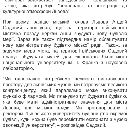
такою, яка потребує “ренновації та інтеграції до
культурної атмосфери Львова”.
При цьому, раніше міський голова Львова Андрій
Садовий анонсував, що на території військового
містечка позаду церкви Анни збудують нову будівлю
мерії. Зараз він також підтвердив намір облаштувати
нову адміністративну будівлю міської ради. Також, за
задумом мера міста, на території військових Садовий
планує збудувати музей для експонатів Львівського
національного університету ім. І. Франка з науковою
лабораторією.
“Ми однозначно потребуємо великого виставкового
простору для львівських музеїв, ми потребуємо великого
конгрес-центру, який паралельно може виконувати
функцію філармонії. Ми плануємо тут будувати будівлю,
яка буде мати адміністративне значення для міста
Львови, для міської влади. Ми проговорювали з
ректором Львівського університету будівництво окремої
будівлі, куди можна буде перемістити експонати з музею
з колекцій університету”, – розповідав Садовий.