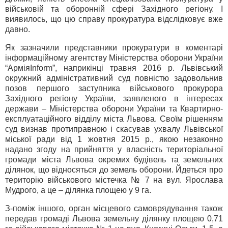
військовій та оборонній сфері Західного регіону. І
виявилось, що цю справу прокуратура відслідковує вже
давно.
Як зазначили представники прокуратури в коментарі
інформаційному агентству Міністерства оборони України
“АрміяInform”, наприкінці травня 2016 р. Львівський
окружний адміністративний суд повністю задовольнив
позов першого заступника військового прокурора
Західного регіону України, заявленого в інтересах
держави – Міністерства оборони України та Квартирно-
експлуатаційного відділу міста Львова. Своїм рішенням
суд визнав протиправною і скасував ухвалу Львівської
міської ради від 1 жовтня 2015 р., якою незаконно
надано згоду на прийняття у власність територіальної
громади міста Львова окремих будівель та земельних
ділянок, що відносяться до земель оборони. Йдеться про
територію військового містечка № 7 на вул. Ярослава
Мудрого, а це – ділянка площею у 9 га.
З-поміж іншого, орган місцевого самоврядування також
передав громаді Львова земельну ділянку площею 0,71