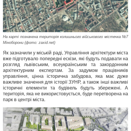
На карті позначена територія колишнього військового містечка №7
Міноборони (фото: zaxid.net)
Як зазначили у міській раді, Управління архітектури міста
вже підготувало попередні ескізи, які будуть подавати на
розгляд львівським, всеукраїнським та закордонним
архітектурним експертам. За задумом працівників
управління, цінна історична забудова, яка має дуже
важливе значення для історії ЗУНР, а також інші важливі
історичні елементи та будівель будуть збережені. А
територія, яка не використовується, буде перетворена на
парк в центрі міста.