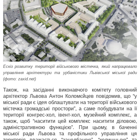
Ескіз розвитку території військового містечка, який напрацювало
управління архітектури та урбаністики Львівської міської ради
(фото: zaxid.net)
Також, на засіданні виконавчого комітету головний
архітектор Львова Антон Коломєйцев повідомив, що “у
міської ради є ідея облаштувати на території військового
містечка громадські простори”, а саме побудувати на її
території конгрес-хол, івент-хол, музейний комплекс, а
також, щоб “наситити цей комплекс наситити діловою,
адміністративною функцією”. При цьому, в баченні
міської ради Львова та профільного управління ця
територія вважається “занедбаною”, “колишньою” та