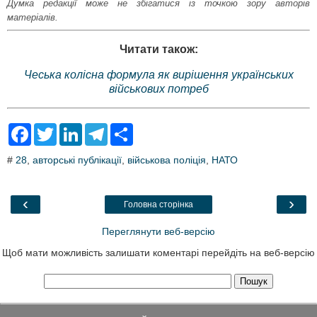
Думка редакції може не збігатися із точкою зору авторів
матеріалів.
Читати також:
Чеська колісна формула як вирішення українських
військових потреб
F
T
L
T
S
a
w
i
e
h
c
i
n
l
a
#
28
,
авторські публікації
,
військова поліція
,
НАТО
e
t
k
e
r
b
t
e
g
e
o
e
d
r
o
r
I
a
‹
›
Головна сторінка
k
n
m
Переглянути веб-версію
Щоб мати можливість залишати коментарі перейдіть на веб-версію