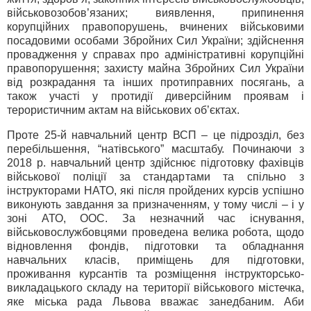
військовозобов’язаних; виявлення, припинення
корупційних правопорушень, вчинених військовими
посадовими особами Збройних Сил України; здійснення
провадження у справах про адміністративні корупційні
правопорушення; захисту майна Збройних Сил України
від розкрадання та інших протиправних посягань, а
також участі у протидії диверсійним проявам і
терористичним актам на військових об’єктах.
Проте 25-й навчальний центр ВСП – це підрозділ, без
перебільшення, “натівського” масштабу. Починаючи з
2018 р. навчальний центр здійснює підготовку фахівців
військової поліції за стандартами та спільно з
інструкторами НАТО, які після пройдених курсів успішно
виконують завдання за призначенням, у тому числі – і у
зоні АТО, ООС. За незначний час існування,
військовослужбовцями проведена велика робота, щодо
відновлення фондів, підготовки та обладнання
навчальних класів, приміщень для підготовки,
проживання курсантів та розміщення інструкторсько-
викладацького складу на території військового містечка,
яке міська рада Львова вважає занедбаним. Аби