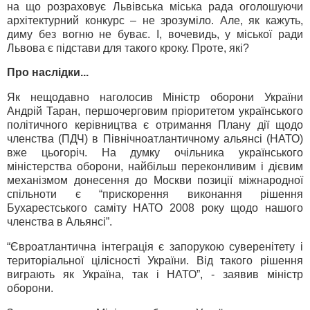
на що розраховує Львівська міська рада оголошуючи
архітектурний конкурс – не зрозуміло. Але, як кажуть,
диму без вогню не буває. І, вочевидь, у міської ради
Львова є підстави для такого кроку. Проте, які?
Про наслідки...
Як нещодавно наголосив Міністр оборони України
Андрій Таран, першочерговим пріоритетом українського
політичного керівництва є отримання Плану дії щодо
членства (ПДЧ) в Північноатлантичному альянсі (НАТО)
вже цьогоріч. На думку очільника українського
міністерства оборони, найбільш переконливим і дієвим
механізмом донесення до Москви позиції міжнародної
спільноти є “прискорення виконання рішення
Бухарестського саміту НАТО 2008 року щодо нашого
членства в Альянсі”.
“Євроатлантична інтеграція є запорукою суверенітету і
територіальної цілісності України. Від такого рішення
виграють як Україна, так і НАТО”, - заявив міністр
оборони.