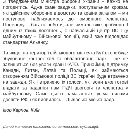
З твердженням Міністра оборони України – важко не
погодитись. Адже саме завдяки, поступальним крокам,
які здійснює оборонне відомство та країна загалом – ми
поступово наближаємось до омріяного членства.
Попереду – багато роботи, але чимало вже зроблено. І
одним із таких досягнень, є навчальний центр ВСП (у
майбутньому – Військової поліції), який вже відповідає
стандартам Альянсу.
Та якщо, на території військового містечка №7 все ж буде
збудоване конгрес-хол та облаштовано парк – це не
залишиться без уваги країн НАТО. Принаймні, підтримку
Канади, Литви, Латвії та Польщі, які займаються
створенням Військової поліції ЗС України буде втрачено
на завжди. Як і втрачено їх голоси, які вони вже готові
віддати за надання нам ПДЧ цьогоріч та членства у
майбутньому. Саме цього намагається усіма силами
досягти РФ, і як виявилось – Львівська міська рада...
Ігор Карпов, Київ
Даний матеріал належить до авторських публікацій.