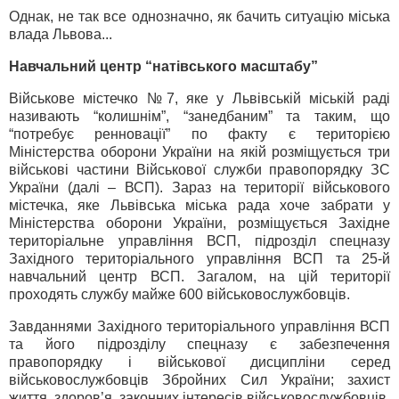
Однак, не так все однозначно, як бачить ситуацію міська
влада Львова...
Навчальний центр “натівського масштабу”
Військове містечко №7, яке у Львівській міській раді
називають “колишнім”, “занедбаним” та таким, що
“потребує ренновації” по факту є територією
Міністерства оборони України на якій розміщується три
військові частини Військової служби правопорядку ЗС
України (далі – ВСП). Зараз на території військового
містечка, яке Львівська міська рада хоче забрати у
Міністерства оборони України, розміщується Західне
територіальне управління ВСП, підрозділ спецназу
Західного територіального управління ВСП та 25-й
навчальний центр ВСП. Загалом, на цій території
проходять службу майже 600 військовослужбовців.
Завданнями Західного територіального управління ВСП
та його підрозділу спецназу є забезпечення
правопорядку і військової дисципліни серед
військовослужбовців Збройних Сил України; захист
життя, здоров’я, законних інтересів військовослужбовців,