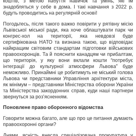
коштів, з метою набуття навичок та умінь, які їм
знадобляться у себе в дома. І такі навчання з 2022 р.
будуть проводитись на регулярній основі!
Погодьтесь, після такого важко повірити у рятівну місію
Львівської міської ради, яка хоче облаштувати парк чи
конгрес-хол на території, яка невдовзі буде
сертифікована НАТО та визнана такою, що відповідає
найкращим світовим стандартам підготовки військових
правоохоронців. Та й пояснити канадцям чи прибалтам,
що територія, у яку вони вклали кошти “потребує
інтеграції до культурної атмосфери Львова” буде
неможливо. Принаймні це робитимуть не міський голова
Львова чи представники Управління архітектури міста,
як мінімум – представники Міністерства оборони України
та Міністерства закордонних справ, куди наші партнери
звернуться за роз’ясненням.
Поновлене право оборонного відомства
Говорити можна багато, але що про це питання думають
правоохоронні органи?
Днями, ясність внесла спеціалізована прокуратура у