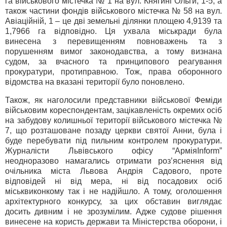
га військового містечка № 1 на вул. Княгині Ольги, 1-5, а
також частини фондів військового містечка № 58 на вул.
Авіаційній, 1 – це дві земельні ділянки площею 4,9139 та
1,7966 га відповідно. Ця ухвала міськради була
винесена з перевищенням повноважень та з
порушенням вимог законодавства, а тому визнана
судом, за вчасного та принципового реагування
прокуратури, протиправною. Тож, права оборонного
відомства на вказані території було поновлено.
Також, як наголосили представники військової Феміди
військовим кореспондентам, зацікавленість окремих осіб
на забудову колишньої території військового містечка №
7, що розташоване позаду церкви святої Анни, була і
буде перебувати під пильним контролем прокуратури.
Журналісти Львівського офісу “АрміяInform”
неодноразово намагались отримати роз’яснення від
очільника міста Львова Андрія Садового, проте
відповідей ні від мера, ні від посадових осіб
міськвиконкому так і не надійшло. А тому, оголошення
архітектурного конкурсу, за цих обставин виглядає
досить дивним і не зрозумілим. Адже судове рішення
винесене на користь держави та Міністерства оборони, і