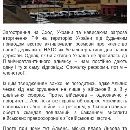
Загострення на Сході України та нависаюча загроза
вторгнення РФ на територію України під будь-яким
приводом вкотре активізували розмови про членство
нашої держави в НАТО
як безальтернативу для нашої
держави. Однак, як би активно Україна не просилась до
Північноатлантичного альянсу – нам постійно дають
одну і ту ж саму відповідь: “Спочатку реформи, потім –
членство!”.
Із цим твердженням важко не погодитись, адже Альянс
чекає від нас зрушення не лише у військовій, а й у
цивільних сферах. Проте, військова – однозначно у
пріоритеті... Але поки вся країна обговорює можливість
повномасштабної війни з агресором, у Львові набирає
обертів скандал пов’язаний з бажанням виселити
військових правоохоронців з їх військових частин.
Проте при чому тут Альянс, міська влада Львова та