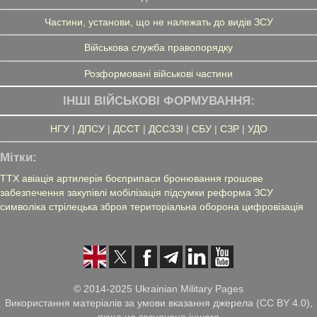
Частини, установи, що не належать до видів ЗСУ
Військова служба правопорядку
Розформовані військові частини
ІНШІ ВІЙСЬКОВІ ФОРМУВАННЯ:
НГУ
|
ДПСУ
|
ДССТ
|
ДССЗЗІ
|
СБУ
|
СЗР
|
УДО
Мітки:
ТТХ
авіація
артилерія
боєприпаси
бронювання
грошове
забезпечення
закупівлі
мобілізація
підсумки
реформа ЗСУ
символіка
стрілецька зброя
територіальна оборона
цифровізація
© 2014-2025 Ukrainian Military Pages
Використання матеріалів за умови вказання джерела (CC BY 4.0),