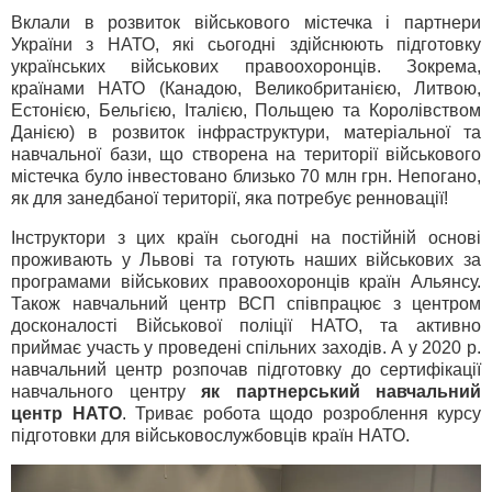
Вклали в розвиток військового містечка і партнери
України з НАТО, які сьогодні здійснюють підготовку
українських військових правоохоронців. Зокрема,
країнами НАТО (Канадою, Великобританією, Литвою,
Естонією, Бельгією, Італією, Польщею та Королівством
Данією) в розвиток інфраструктури, матеріальної та
навчальної бази, що створена на території військового
містечка було інвестовано близько 70 млн грн. Непогано,
як для занедбаної території, яка потребує ренновації!
Інструктори з цих країн сьогодні на постійній основі
проживають у Львові та готують наших військових за
програмами військових правоохоронців країн Альянсу.
Також навчальний центр ВСП співпрацює з центром
досконалості Військової поліції НАТО, та активно
приймає участь у проведені спільних заходів. А у 2020 р.
навчальний центр розпочав підготовку до сертифікації
навчального центру
як партнерський навчальний
центр НАТО
. Триває робота щодо розроблення курсу
підготовки для військовослужбовців країн НАТО.