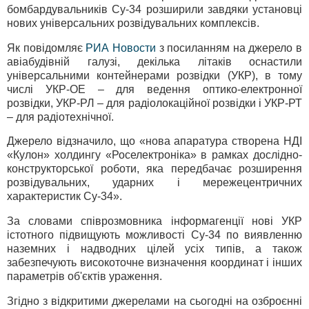
бомбардувальників Су-34 розширили завдяки установці
нових універсальних розвідувальних комплексів.
Як повідомляє
РИА Новости
з посиланням на джерело в
авіабудівній галузі, декілька літаків оснастили
універсальними контейнерами розвідки (УКР), в тому
числі УКР-ОЕ – для ведення оптико-електронної
розвідки, УКР-РЛ – для радіолокаційної розвідки і УКР-РТ
– для радіотехнічної.
Джерело відзначило, що «нова апаратура створена НДІ
«Кулон» холдингу «Роселектроніка» в рамках дослідно-
конструкторської роботи, яка передбачає розширення
розвідувальних, ударних і мережецентричних
характеристик Су-34».
За словами співрозмовника інформагенції нові УКР
істотного підвищують можливості Су-34 по виявленню
наземних і надводних цілей усіх типів, а також
забезпечують високоточне визначення координат і інших
параметрів об'єктів ураження.
Згідно з відкритими джерелами на сьогодні на озброєнні