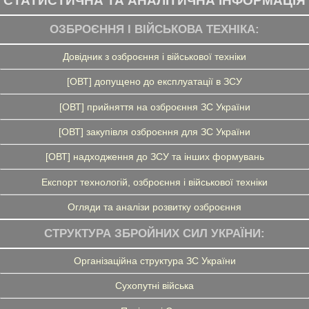
СТАТИСТИЧНА ТА АНАЛІТИЧНА ІНФОРМАЦІЯ
ОЗБРОЄННЯ І ВІЙСЬКОВА ТЕХНІКА:
Довідник з озброєння і військової техніки
[ОВТ] допущено до експлуатації в ЗСУ
[ОВТ] прийняття на озброєння ЗС України
[ОВТ] закупівля озброєння для ЗС України
[ОВТ] надходження до ЗСУ та інших формувань
Експорт технологій, озброєння і військової техніки
Огляди та аналізи розвитку озброєння
СТРУКТУРА ЗБРОЙНИХ СИЛ УКРАЇНИ:
Організаційна структура ЗС України
Сухопутні війська