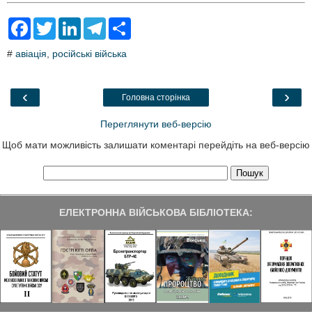
F
T
L
T
S
a
w
i
e
h
c
i
n
l
a
#
авіація
,
російські війська
e
t
k
e
r
b
t
e
g
e
o
e
d
r
o
r
I
a
‹
›
Головна сторінка
k
n
m
Переглянути веб-версію
Щоб мати можливість залишати коментарі перейдіть на веб-версію
ЕЛЕКТРОННА ВІЙСЬКОВА БІБЛІОТЕКА: