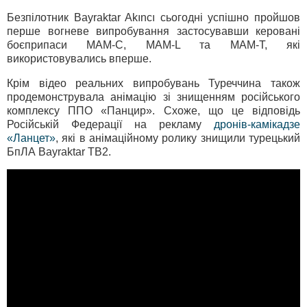
Безпілотник Bayraktar Akıncı сьогодні успішно пройшов
перше вогневе випробування застосувавши керовані
боєприпаси MAM-C, MAM-L та MAM-T, які
використовувались вперше.
Крім відео реальних випробувань Туреччина також
продемонструвала анімацію зі знищенням російського
комплексу ППО «Панцир». Схоже, що це відповідь
Російській Федерації на рекламу
дронів-камікадзе
«Ланцет»
, які в анімаційному ролику знищили турецький
БпЛА Bayraktar TB2.