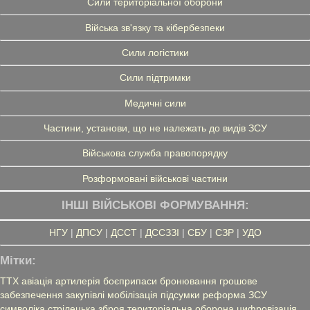
Сили територіальної оборони
Війська зв'язку та кібербезпеки
Сили логістики
Сили підтримки
Медичні сили
Частини, установи, що не належать до видів ЗСУ
Військова служба правопорядку
Розформовані військові частини
ІНШІ ВІЙСЬКОВІ ФОРМУВАННЯ:
НГУ
|
ДПСУ
|
ДССТ
|
ДССЗЗІ
|
СБУ
|
СЗР
|
УДО
Мітки:
ТТХ
авіація
артилерія
боєприпаси
бронювання
грошове
забезпечення
закупівлі
мобілізація
підсумки
реформа ЗСУ
символіка
стрілецька зброя
територіальна оборона
цифровізація