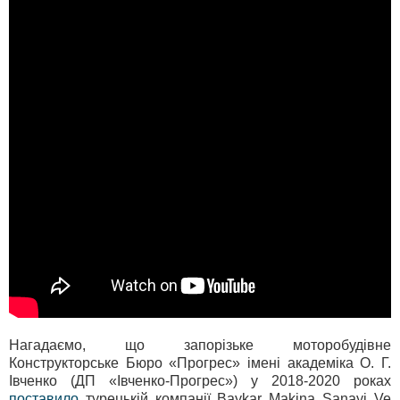
Нагадаємо, що запорізьке моторобудівне
Конструкторське Бюро «Прогрес» імені академіка О. Г.
Івченко (ДП «Івченко-Прогрес») у 2018-2020 роках
поставило
турецькій компанії Baykar Makina Sanayi Ve