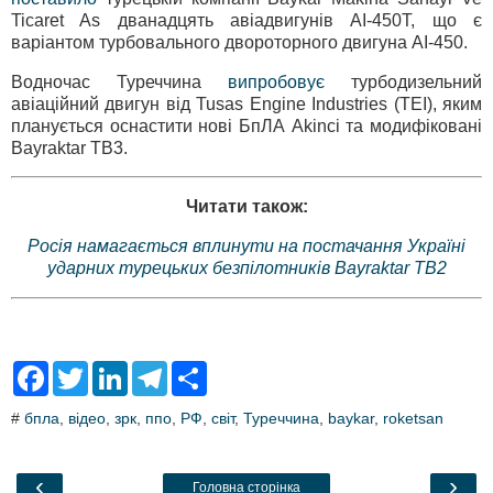
Ticaret As дванадцять авіадвигунів АІ-450Т, що є
варіантом турбовального двороторного двигуна АІ-450.
Водночас Туреччина
випробовує
турбодизельний
авіаційний двигун від Tusas Engine Industries (TEI), яким
планується оснастити нові БпЛА Akinci та модифіковані
Bayraktar TB3.
Читати також:
Росія намагається вплинути на постачання Україні
ударних турецьких безпілотників Bayraktar TB2
F
T
L
T
S
a
w
i
e
h
c
i
n
l
a
#
бпла
,
відео
,
зрк
,
ппо
,
РФ
,
світ
,
Туреччина
,
baykar
,
roketsan
e
t
k
e
r
b
t
e
g
e
o
e
d
r
o
r
I
a
‹
›
Головна сторінка
k
n
m