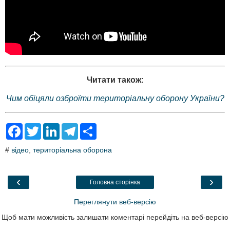
Читати також:
Чим обіцяли озброїти територіальну оборону України?
F
T
L
T
S
a
w
i
e
h
c
i
n
l
a
#
відео
,
територіальна оборона
e
t
k
e
r
b
t
e
g
e
o
e
d
r
o
r
I
a
‹
›
Головна сторінка
k
n
m
Переглянути веб-версію
Щоб мати можливість залишати коментарі перейдіть на веб-версію