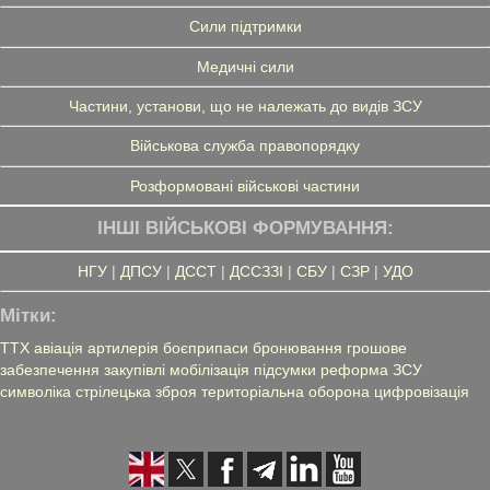
Сили підтримки
Медичні сили
Частини, установи, що не належать до видів ЗСУ
Військова служба правопорядку
Розформовані військові частини
ІНШІ ВІЙСЬКОВІ ФОРМУВАННЯ:
НГУ
|
ДПСУ
|
ДССТ
|
ДССЗЗІ
|
СБУ
|
СЗР
|
УДО
Мітки:
ТТХ
авіація
артилерія
боєприпаси
бронювання
грошове
забезпечення
закупівлі
мобілізація
підсумки
реформа ЗСУ
символіка
стрілецька зброя
територіальна оборона
цифровізація