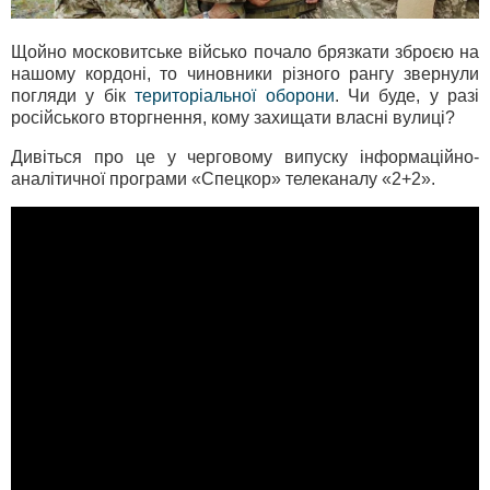
Щойно московитське військо почало брязкати зброєю на
нашому кордоні, то чиновники різного рангу звернули
погляди у бік
територіальної оборони
. Чи буде, у разі
російського вторгнення, кому захищати власні вулиці?
Дивіться про це у черговому випуску інформаційно-
аналітичної програми «Спецкор» телеканалу «2+2».