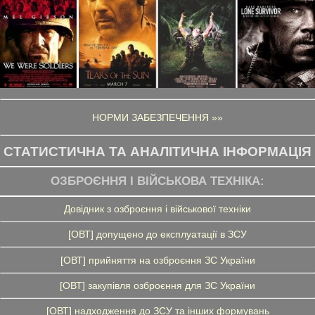
НОРМИ ЗАБЕЗПЕЧЕННЯ »»
СТАТИСТИЧНА ТА АНАЛІТИЧНА ІНФОРМАЦІЯ
ОЗБРОЄННЯ І ВІЙСЬКОВА ТЕХНІКА:
Довідник з озброєння і військової техніки
[ОВТ] допущено до експлуатації в ЗСУ
[ОВТ] прийняття на озброєння ЗС України
[ОВТ] закупівля озброєння для ЗС України
[ОВТ] надходження до ЗСУ та інших формувань