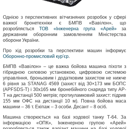
Однією з перспективних вітчизняних розробок у сфері
важкої бронетехніки є БМПВ «Вавілон», що
розробляється
ТОВ «Інженерна група «Арей»
за
державним оборонним замовленням Міністерства
оборони України.
Про хід розробки та перспективи машин інформує
Оборонно-промисловий кур'єр
.
БМПВ «Вавілон» – це важка бойова машина піхоти з
гібридною силовою установкою, цифровою системою
управління, броньовим і додатковим захистом не нижче
6 рівня за STANAG 4569 (захист від 30×173 мм БОПС
(APFSDS-T) і 30x165 мм бронебійного снаряда типу AP-
T на дистанції 500 метрів; протиуламковий захист: підрив
155 мм ОФС на дистанції 10 м). Повна бойова маса
машини – 36 т. Екіпаж – 3 особи. Десант – 8 осіб.
Машина створюється на базі ходової танку Т-64. За
інформацією «ОПК», Інженерною групою «Арей»
розробляється також варіант машини на базі ходової