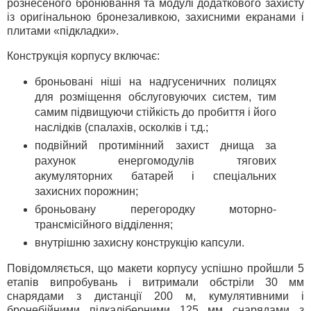
рознесеного бронювання та модулі додаткового захисту
із оригінальною бронезаливкою, захисними екранами і
плитами «підкладки».
Конструкція корпусу включає:
броньовані ніші на надгусеничних полицях
для розміщення обслуговуючих систем, тим
самим підвищуючи стійкість до пробиття і його
наслідків (спалахів, осколків і т.д.;
подвійний протимінний захист днища за
рахунок енергомодулів тягових
акумуляторних батарей і спеціальних
захисних порожнин;
броньовану перегородку моторно-
трансмісійного відділення;
внутрішню захисну конструкцію капсули.
Повідомляється, що макети корпусу успішно пройшли 5
етапів випробувань і витримали обстріли 30 мм
снарядами з дистанції 200 м, кумулятивними і
бронебійними підкаліберними 125 мм снарядами з