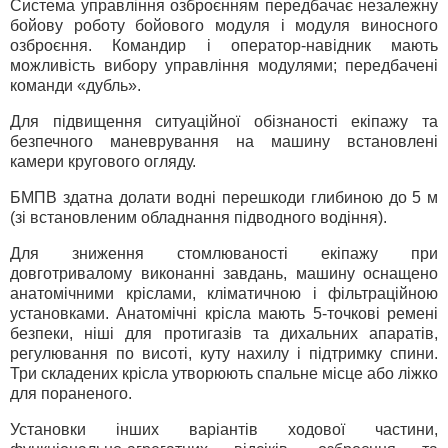
Система управління озброєнням передбачає незалежну
бойову роботу бойового модуля і модуля виносного
озброєння. Командир і оператор-навідник мають
можливість вибору управління модулями; передбачені
команди «дубль».
Для підвищення ситуаційної обізнаності екіпажу та
безпечного маневрування на машину встановлені
камери кругового огляду.
БМПВ здатна долати водні перешкоди глибиною до 5 м
(зі встановленим обладнання підводного водіння).
Для зниження стомлюваності екіпажу при
довготривалому виконанні завдань, машину оснащено
анатомічними кріслами, кліматичною і фільтраційною
установками. Анатомічні крісла мають 5-точкові ремені
безпеки, ніші для протигазів та дихальних апаратів,
регулювання по висоті, куту нахилу і підтримку спини.
Три складених крісла утворюють спальне місце або ліжко
для пораненого.
Установки інших варіантів ходової частини,