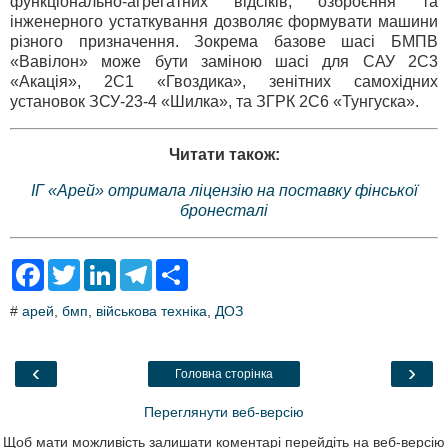
функціонально-агрегатних відсіків, озброєння та
інженерного устаткування дозволяє формувати машини
різного призначення. Зокрема базове шасі БМПВ
«Вавілон» може бути заміною шасі для САУ 2С3
«Акація», 2С1 «Гвоздика», зенітних самохідних
установок ЗСУ-23-4 «Шилка», та ЗГРК 2С6 «Тунгуска».
Читати також:
ІГ «Арей» отримала ліцензію на поставку фінської
бронесталі
F
T
L
T
S
a
w
i
e
h
c
i
n
l
a
#
арей
,
бмп
,
військова техніка
,
ДОЗ
e
t
k
e
r
b
t
e
g
e
o
e
d
r
o
r
I
a
‹
›
Головна сторінка
k
n
m
Переглянути веб-версію
Щоб мати можливість залишати коментарі перейдіть на веб-версію