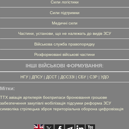
Сили логістики
Сили підтримки
Медичні сили
Частини, установи, що не належать до видів ЗСУ
Військова служба правопорядку
Розформовані військові частини
ІНШІ ВІЙСЬКОВІ ФОРМУВАННЯ:
НГУ
|
ДПСУ
|
ДССТ
|
ДССЗЗІ
|
СБУ
|
СЗР
|
УДО
Мітки:
ТТХ
авіація
артилерія
боєприпаси
бронювання
грошове
забезпечення
закупівлі
мобілізація
підсумки
реформа ЗСУ
символіка
стрілецька зброя
територіальна оборона
цифровізація