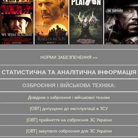
НОРМИ ЗАБЕЗПЕЧЕННЯ »»
СТАТИСТИЧНА ТА АНАЛІТИЧНА ІНФОРМАЦІЯ
ОЗБРОЄННЯ І ВІЙСЬКОВА ТЕХНІКА:
Довідник з озброєння і військової техніки
[ОВТ] допущено до експлуатації в ЗСУ
[ОВТ] прийняття на озброєння ЗС України
[ОВТ] закупівля озброєння для ЗС України