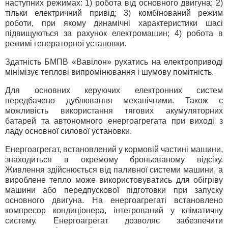
наступних режимах: 1) робота від основного двигуна; 2)
тільки електричний привід; 3) комбінований режим
роботи, при якому динамічні характеристики шасі
підвищуються за рахунок електромашин; 4) робота в
режимі генераторної установки.
Здатність БМПВ «Вавілон» рухатись на електроприводі
мінімізує теплові випромінювання і шумову помітність.
Для основних керуючих електронних систем
передбачено дублювання механічними. Також є
можливість використання тягових акумуляторних
батарей та автономного енергоагрегата при виході з
ладу основної силової установки.
Енергоагрегат, встановлений у кормовій частині машини,
знаходиться в окремому броньованому відсіку.
Живлення здійснюється від паливної системи машини, а
вироблене тепло може використовуватись для обігріву
машини або передпускової підготовки при запуску
основного двигуна. На енергоагрегаті встановлено
компресор кондиціонера, інтегрований у кліматичну
систему. Енергоагрегат дозволяє забезпечити