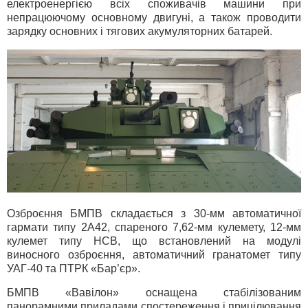
електроенергією всіх споживачів машини при
непрацюючому основному двигуні, а також проводити
зарядку основних і тягових акумуляторних батарей.
Озброєння БМПВ складається з 30-мм автоматичної
гармати типу 2А42, спареного 7,62-мм кулемету, 12-мм
кулемет типу НСВ, що встановлений на модулі
виносного озброєння, автоматичний гранатомет типу
УАГ-40 та ПТРК «Бар’єр».
БМПВ «Вавілон» оснащена стабілізованим
панорамними приладами спостереження і прицілювання