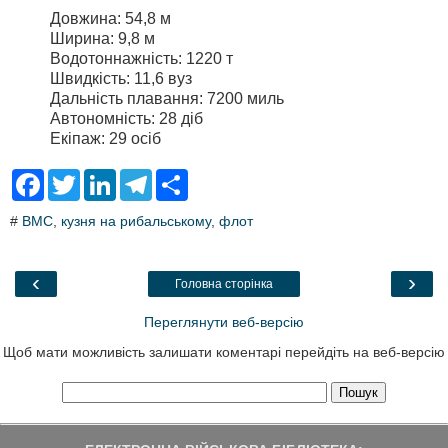
Довжина: 54,8 м
Ширина: 9,8 м
Водотоннажність: 1220 т
Швидкість: 11,6 вуз
Дальність плавання: 7200 миль
Автономність: 28 діб
Екіпаж: 29 осіб
F
T
L
T
S
a
w
i
e
h
c
i
n
l
a
#
ВМС
,
кузня на рибальському
,
флот
e
t
k
e
r
b
t
e
g
e
o
e
d
r
o
r
I
a
‹
›
Головна сторінка
k
n
m
Переглянути веб-версію
Щоб мати можливість залишати коментарі перейдіть на веб-версію