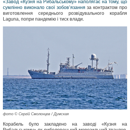
«Завод «Кузня на Рибальському» наполягає на тому, що
сумлінно виконало свої зобов’язання
за контрактом про
виготовлення середнього розвідувального корабля
Laguna, попри пандемію і тиск влади.
фото © Сергій Смолєнцев / Думская
Корабель було закладено на заводі «Кузня на
Рибальському» як риболовецький морозильний траулер,