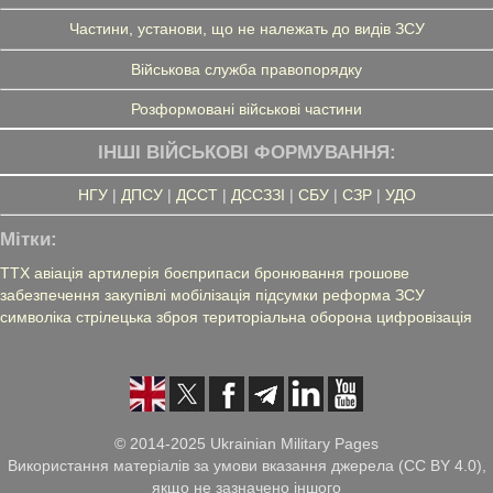
Частини, установи, що не належать до видів ЗСУ
Військова служба правопорядку
Розформовані військові частини
ІНШІ ВІЙСЬКОВІ ФОРМУВАННЯ:
НГУ
|
ДПСУ
|
ДССТ
|
ДССЗЗІ
|
СБУ
|
СЗР
|
УДО
Мітки:
ТТХ
авіація
артилерія
боєприпаси
бронювання
грошове
забезпечення
закупівлі
мобілізація
підсумки
реформа ЗСУ
символіка
стрілецька зброя
територіальна оборона
цифровізація
© 2014-2025 Ukrainian Military Pages
Використання матеріалів за умови вказання джерела (CC BY 4.0),
якщо не зазначено іншого