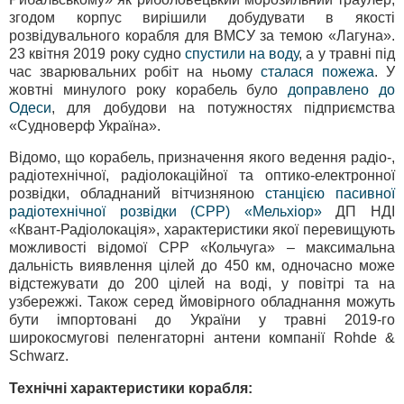
згодом корпус вирішили добудувати в якості
розвідувального корабля для ВМСУ за темою «Лагуна».
23 квітня 2019 року судно
спустили на воду
, а у травні під
час зварювальних робіт на ньому
сталася пожежа
. У
жовтні минулого року корабель було
доправлено до
Одеси
, для добудови на потужностях підприємства
«Судноверф Україна».
Відомо, що корабель, призначення якого ведення радіо-,
радіотехнічної, радіолокаційної та оптико-електронної
розвідки, обладнаний вітчизняною
станцією пасивної
радіотехнічної розвідки (СРР) «Мельхіор»
ДП НДІ
«Квант-Радіолокація», характеристики якої перевищують
можливості відомої СРР «Кольчуга» – максимальна
дальність виявлення цілей до 450 км, одночасно може
відстежувати до 200 цілей на воді, у повітрі та на
узбережжі. Також серед ймовірного обладнання можуть
бути імпортовані до України у травні 2019-го
широкосмугові пеленгаторні антени компанії Rohde &
Schwarz.
Технічні характеристики корабля: