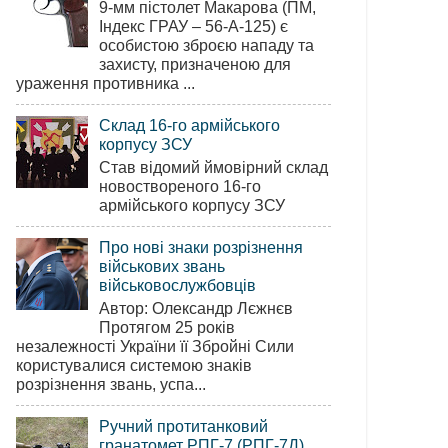
9-мм пістолет Макарова (ПМ,
Індекс ГРАУ – 56-А-125) є
особистою зброєю нападу та
захисту, призначеною для
ураження противника ...
Склад 16-го армійського
корпусу ЗСУ
Став відомий ймовірний склад
новоствореного 16-го
армійського корпусу ЗСУ
Про нові знаки розрізнення
військових звань
військовослужбовців
Автор: Олександр Лєжнєв
Протягом 25 років
незалежності України її Збройні Сили
користувалися системою знаків
розрізнення звань, успа...
Ручний протитанковий
гранатомет РПГ-7 (РПГ-7Д)