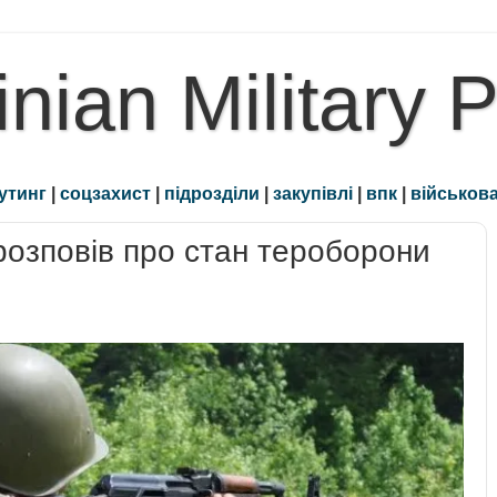
inian Military 
утинг
|
соцзахист
|
підрозділи
|
закупівлі
|
впк
|
військова
розповів про стан тероборони