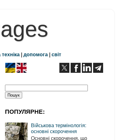
Pages
 техніка
|
допомога
|
світ
ПОПУЛЯРНЕ:
Військова термінологія:
основні скорочення
Основні скорочення, що