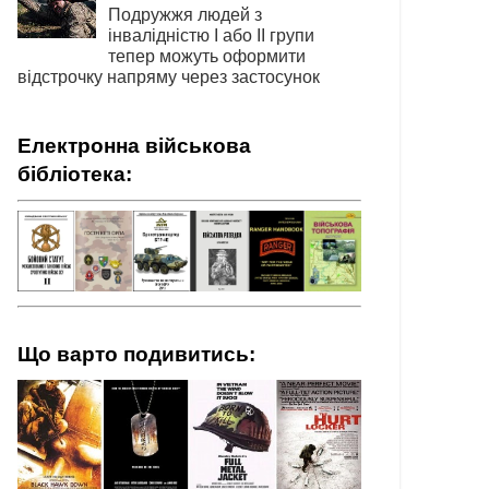
Подружжя людей з
інвалідністю І або ІІ групи
тепер можуть оформити
відстрочку напряму через застосунок
Електронна військова
бібліотека:
Що варто подивитись: