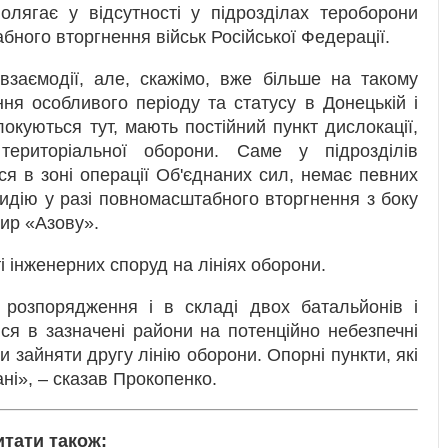
олягає у відсутності у підрозділах тероборони
бного вторгнення військ Російської Федерації.
взаємодії, але, скажімо, вже більше на такому
ння особливого періоду та статусу в Донецькій і
локуються тут, мають постійний пункт дислокації,
ериторіальної оборони. Саме у підрозділів
ся в зоні операції Об'єднаних сил, немає певних
тидію у разі повномасштабного вторгнення з боку
дир «Азову».
 інженерних споруд на лініях оборони.
розпорядження і в складі двох батальйонів і
ся в зазначені райони на потенційно небезпечні
 зайняти другу лінію оборони. Опорні пункти, які
ні», – сказав Прокопенко.
итати також: