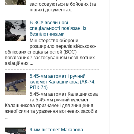
застосовуються в бойових (та
інших) документах:
В ЗСУ ввели нові
спеціальності пов'язані із
безпілотниками
Міністерство оборони
розширило перелік військово-
облікових спеціальностей (ВОС)
пов'язаних з застосуванням безпілотних
авіаційних ...
5,45-мм автомат і ручний
кулемет Калашникова (АК-74,
РПК-74)
5,45-мм автомат Калашникова
та 5,45-мм ручний кулемет
Калашникова призначені для знищення
живої сили та ураження вогневих засобів
...
9-мм пістолет Макарова