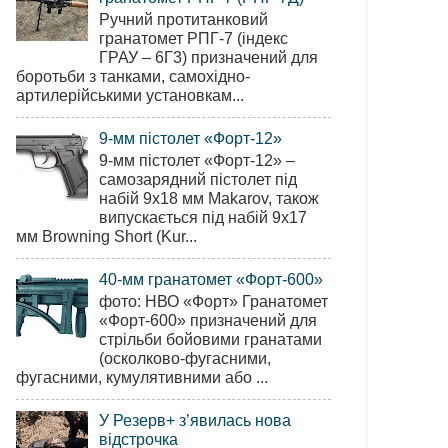
Ручний протитанковий
гранатомет РПГ-7 (індекс
ГРАУ – 6Г3) призначений для
боротьби з танками, самохідно-
артилерійськими установкам...
9-мм пістолет «Форт-12»
9-мм пістолет «Форт-12» –
самозарядний пістолет під
набій 9х18 мм Makarov, також
випускається під набій 9х17
мм Browning Short (Kur...
40-мм гранатомет «Форт-600»
фото: НВО «Форт» Гранатомет
«Форт-600» призначений для
стрільби бойовими гранатами
(осколково-фугасними,
фугасними, кумулятивними або ...
У Резерв+ з’явилась нова
відстрочка