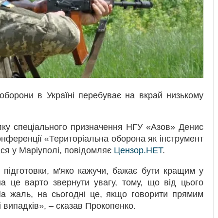
ї оборони в Україні перебуває на вкрай низькому
лку спеціального призначення НГУ «Азов» Денис
онференції «Територіальна оборона як інструмент
лася у Маріуполі, повідомляє
Цензор.НЕТ
.
 підготовки, м'яко кажучи, бажає бути кращим у
на це варто звернути увагу, тому, що від цього
На жаль, на сьогодні це, якщо говорити прямим
ті випадків», – сказав Прокопенко.