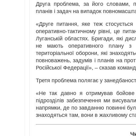
Друга проблема, за його словами, п
планів і задач на випадок повномасшта
«Друге питання, яке теж стосується 
оперативно-тактичному рівні, це пита
Луганській областях. Бригади, які дис
не мають оперативного плану з т
територіальної оборони, які знаходять
повноважень, задумів і планів на про
Російської Федерації», – сказав коман
Третя проблема полягає у занедбаності
«Не так давно я отримував бойове 
підрозділів забезпечення ми висували
напрямки, де по завданню повинні були
знаходяться там, вони в жахливому ста
Ч