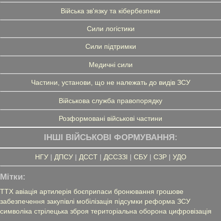
Війська зв'язку та кібербезпеки
Сили логістики
Сили підтримки
Медичні сили
Частини, установи, що не належать до видів ЗСУ
Військова служба правопорядку
Розформовані військові частини
ІНШІ ВІЙСЬКОВІ ФОРМУВАННЯ:
НГУ
|
ДПСУ
|
ДССТ
|
ДССЗЗІ
|
СБУ
|
СЗР
|
УДО
Мітки:
ТТХ
авіація
артилерія
боєприпаси
бронювання
грошове
забезпечення
закупівлі
мобілізація
підсумки
реформа ЗСУ
символіка
стрілецька зброя
територіальна оборона
цифровізація