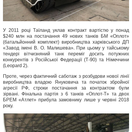
У 2011 році Таїланд уклав контракт вартістю у понад
$240 млн на постачання 49 нових танків БМ «Оплот»
(батальйонний комплект) виробництва харківського ДП
«Завод імені В. О. Малишева». При цьому у тайському
тендері вітчизняний танк переміг досить потужних
конкурентів з Російської Федерації (Т-90) та Німеччини
(Leopard 2).
Проте, через фактичний саботаж з розбудови нової лінії
виробництва владою Януковича та початок збройної
агресії РФ, строки постачання за контрактом були
зірвані. Фінальна партія з 6 танків «Оплот-Т» та двох
БРЕМ «Атлет» прибула замовнику лише у червні 2018
року.