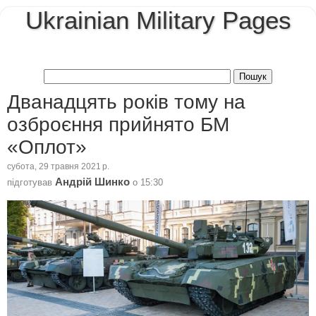
Ukrainian Military Pages
Дванадцять років тому на
озброєння прийнято БМ
«Оплот»
субота, 29 травня 2021 р.
Андрій Шинко
підготував
о
15:30