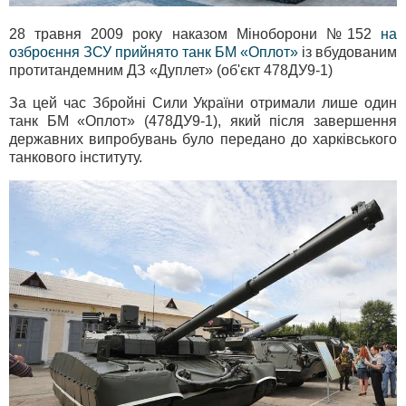
28 травня 2009 року наказом Міноборони №152
на
озброєння ЗСУ прийнято танк БМ «Оплот»
із вбудованим
протитандемним ДЗ «Дуплет» (об'єкт 478ДУ9-1)
За цей час Збройні Сили України отримали лише один
танк БМ «Оплот» (478ДУ9-1), який після завершення
державних випробувань було передано до харківського
танкового інституту.