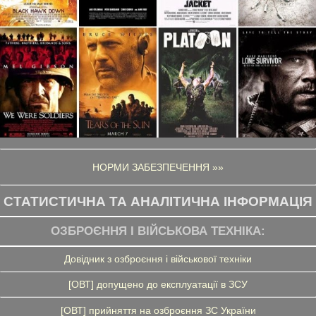
НОРМИ ЗАБЕЗПЕЧЕННЯ »»
СТАТИСТИЧНА ТА АНАЛІТИЧНА ІНФОРМАЦІЯ
ОЗБРОЄННЯ І ВІЙСЬКОВА ТЕХНІКА:
Довідник з озброєння і військової техніки
[ОВТ] допущено до експлуатації в ЗСУ
[ОВТ] прийняття на озброєння ЗС України