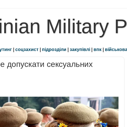
inian Military 
утинг
|
соцзахист
|
підрозділи
|
закупівлі
|
впк
|
військова
не допускати сексуальних