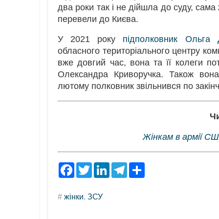
два роки так і не дійшла до суду, сама
перевели до Києва.
У 2021 року
підполковник Ольга 
обласного територіального центру ком
вже довгий час, вона та її колеги по
Олександра Криворучка. Також вона
лютому полковник звільнився по закін
Ч
Жінкам в армії С
F
T
L
T
S
a
w
i
e
h
c
i
n
l
a
e
t
k
e
r
#
жінки
,
ЗСУ
b
t
e
g
e
o
e
d
r
o
r
I
a