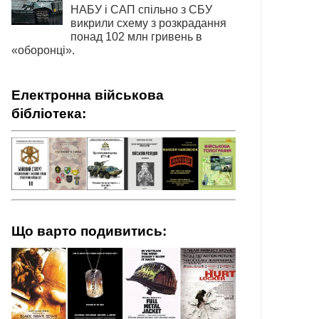
НАБУ і САП спільно з СБУ
викрили схему з розкрадання
понад 102 млн гривень в
«оборонці».
Електронна військова
бібліотека:
Що варто подивитись: