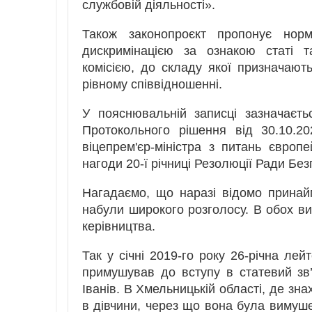
службовій діяльності».
Також законопроєкт пропонує норм
дискримінацією за ознакою статі 
комісією, до складу якої призначают
рівному співвідношенні.
У пояснювальній записці зазначаєт
Протокольного рішення від 30.10.2
віцепрем'єр-міністра з питань європе
нагоди 20-ї річниці Резолюції Ради Бе
Нагадаємо, що наразі відомо принай
набули широкого розголосу. В обох ви
керівництва.
Так у січні 2019-го року 26-річна лей
примушував до вступу в статевий зв’
Іванів. В Хмельницькій області, де зн
в дівчини, через що вона була вимушен