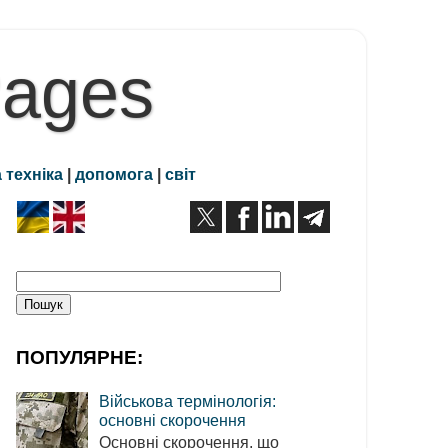
Pages
 техніка
|
допомога
|
світ
ПОПУЛЯРНЕ:
Військова термінологія:
основні скорочення
Основні скорочення, що