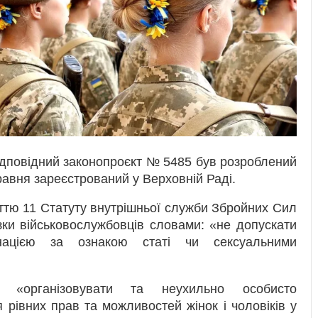
Відповідний законопроєкт № 5485 був розроблений
равня зареєстрований у Верховній Раді.
ттю 11 Статуту внутрішньої служби Збройних Сил
язки військовослужбовців словами: «не допускати
інацією за ознакою статі чи сексуальними
ь «організовувати та неухильно особисто
рівних прав та можливостей жінок і чоловіків у