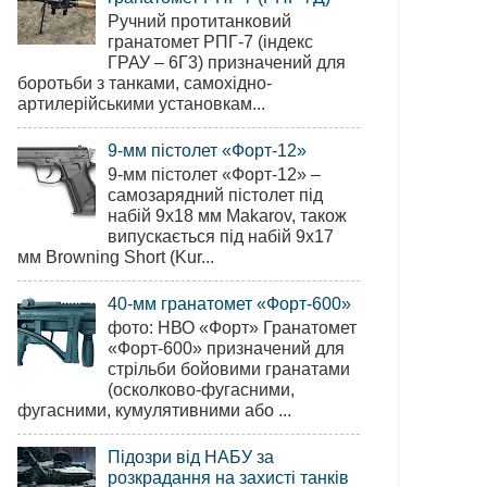
Ручний протитанковий
гранатомет РПГ-7 (індекс
ГРАУ – 6Г3) призначений для
боротьби з танками, самохідно-
артилерійськими установкам...
9-мм пістолет «Форт-12»
9-мм пістолет «Форт-12» –
самозарядний пістолет під
набій 9х18 мм Makarov, також
випускається під набій 9х17
мм Browning Short (Kur...
40-мм гранатомет «Форт-600»
фото: НВО «Форт» Гранатомет
«Форт-600» призначений для
стрільби бойовими гранатами
(осколково-фугасними,
фугасними, кумулятивними або ...
Підозри від НАБУ за
розкрадання на захисті танків