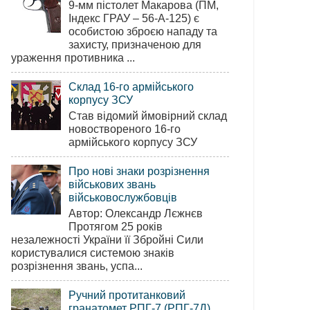
9-мм пістолет Макарова (ПМ,
Індекс ГРАУ – 56-А-125) є
особистою зброєю нападу та
захисту, призначеною для
ураження противника ...
Склад 16-го армійського
корпусу ЗСУ
Став відомий ймовірний склад
новоствореного 16-го
армійського корпусу ЗСУ
Про нові знаки розрізнення
військових звань
військовослужбовців
Автор: Олександр Лєжнєв
Протягом 25 років
незалежності України її Збройні Сили
користувалися системою знаків
розрізнення звань, успа...
Ручний протитанковий
гранатомет РПГ-7 (РПГ-7Д)