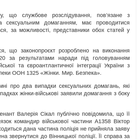
у, що службове розслідування, пов’язане з
та сексуальним домаганням, має проводитися
ься, за можливості, представники обох статей у
ься, що законопроєкт розроблено на виконання
020 за результатами наради під головуванням
йської та євроантлантичної інтеграції України з
зпеки ООН 1325 «Жінки. Мир. Безпека».
мні про два випадки сексуальних домагань, які
падках жінки-військові заявили домагання з боку
тенант Валерія Сікал публічно повідомила, що її
язок командир військової частини А1358 Віктор
аходиться дана частина поліція не прийняла заяву
а звернутися до Вінницької поліції. Її справа за