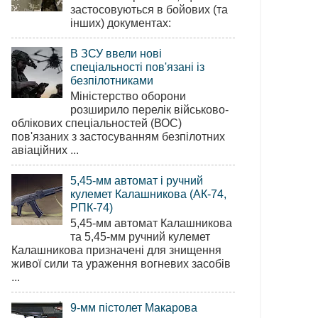
застосовуються в бойових (та
інших) документах:
В ЗСУ ввели нові
спеціальності пов'язані із
безпілотниками
Міністерство оборони
розширило перелік військово-
облікових спеціальностей (ВОС)
пов'язаних з застосуванням безпілотних
авіаційних ...
5,45-мм автомат і ручний
кулемет Калашникова (АК-74,
РПК-74)
5,45-мм автомат Калашникова
та 5,45-мм ручний кулемет
Калашникова призначені для знищення
живої сили та ураження вогневих засобів
...
9-мм пістолет Макарова