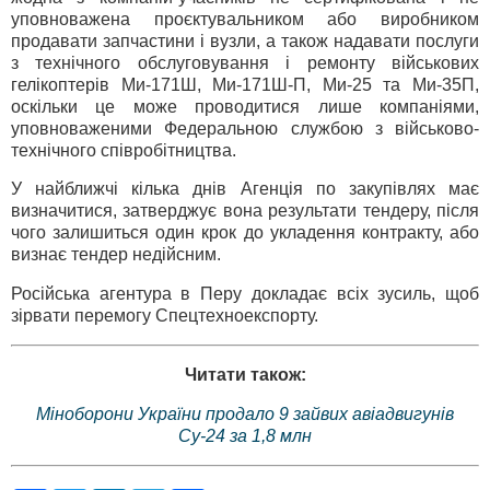
уповноважена проєктувальником або виробником
продавати запчастини і вузли, а також надавати послуги
з технічного обслуговування і ремонту військових
гелікоптерів Ми-171Ш, Ми-171Ш-П, Ми-25 та Ми-35П,
оскільки це може проводитися лише компаніями,
уповноваженими Федеральною службою з військово-
технічного співробітництва.
У найближчі кілька днів Агенція по закупівлях має
визначитися, затверджує вона результати тендеру, після
чого залишиться один крок до укладення контракту, або
визнає тендер недійсним.
Російська агентура в Перу докладає всіх зусиль, щоб
зірвати перемогу Спецтехноекспорту.
Читати також:
Міноборони України продало 9 зайвих авіадвигунів
Су-24 за 1,8 млн