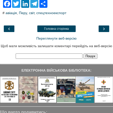
F
T
L
T
S
a
w
i
e
h
c
i
n
l
a
#
авіація
,
Перу
,
світ
,
спецтехноекспорт
e
t
k
e
r
b
t
e
g
e
o
e
d
r
o
r
I
a
‹
›
Головна сторінка
k
n
m
Переглянути веб-версію
Щоб мати можливість залишати коментарі перейдіть на веб-версію
ЕЛЕКТРОННА ВІЙСЬКОВА БІБЛІОТЕКА:
Що варто подивитись: