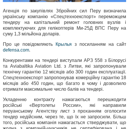
Агенція по закупівлях Збройних сил Перу визначила
українську компанію «Спецтехноекспорт» переможцем
тендеру на капітальний ремонт головних вузлів і
комплектуючих для гелікоптерів Ми-25Д ВПС Перу на
суму 1,3 мільйона доларів.
Про це повідомляють
Крылья
з посиланням на сайт
defensa.com
.
Конкурентами на тендері виступали АРЗ 558 з Білорусі
та Aviabaltika Aviation Ltd. з Литви, які запропонували
технічну гарантію 12 місяців або 300 годин експлуатації.
Спецтехноекспорт запропонував комерційну гарантію 18
місяців або 450 годин, що багато в чому і дозволило
отримати максимальне число балів на тендері.
Укладенню контракту намагаються перешкодити
російські «Вертолеты России», які направили
перуанському Агентству лист з проханням оголосити
тендер недійсним, через те, що їх не запросили. Більш
того, російська компанія намагається стверджувати, що
жодна з компаній-учасників не сертифікована і не