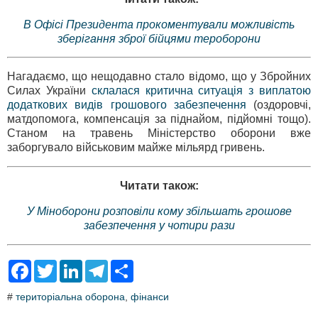
В Офісі Президента прокоментували можливість
зберігання зброї бійцями тероборони
Нагадаємо, що нещодавно стало відомо, що у Збройних
Силах України
склалася критична ситуація з виплатою
додаткових видів грошового забезпечення
(оздоровчі,
матдопомога, компенсація за піднайом, підйомні тощо).
Станом на травень Міністерство оборони вже
заборгувало військовим майже мільярд гривень.
Читати також:
У Міноборони розповіли кому збільшать грошове
забезпечення у чотири рази
F
T
L
T
S
a
w
i
e
h
c
i
n
l
a
#
територіальна оборона
,
фінанси
e
t
k
e
r
b
t
e
g
e