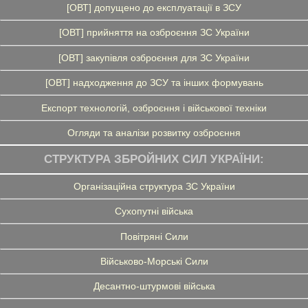
[ОВТ] допущено до експлуатації в ЗСУ
[ОВТ] прийняття на озброєння ЗС України
[ОВТ] закупівля озброєння для ЗС України
[ОВТ] надходження до ЗСУ та інших формувань
Експорт технологій, озброєння і військової техніки
Огляди та аналізи розвитку озброєння
СТРУКТУРА ЗБРОЙНИХ СИЛ УКРАЇНИ:
Організаційна структура ЗС України
Сухопутні війська
Повітряні Сили
Військово-Морські Сили
Десантно-штурмові війська