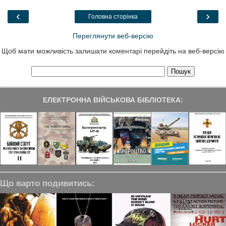
o
e
d
r
o
r
I
a
‹
›
Головна сторінка
k
n
m
Переглянути веб-версію
Щоб мати можливість залишати коментарі перейдіть на веб-версію
ЕЛЕКТРОННА ВІЙСЬКОВА БІБЛІОТЕКА:
Що варто подивитись: