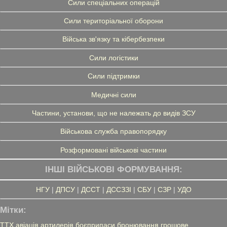
Сили спеціальних операцій
Сили територіальної оборони
Війська зв'язку та кібербезпеки
Сили логістики
Сили підтримки
Медичні сили
Частини, установи, що не належать до видів ЗСУ
Військова служба правопорядку
Розформовані військові частини
ІНШІ ВІЙСЬКОВІ ФОРМУВАННЯ:
НГУ
|
ДПСУ
|
ДССТ
|
ДССЗЗІ
|
СБУ
|
СЗР
|
УДО
Мітки:
ТТХ
авіація
артилерія
боєприпаси
бронювання
грошове