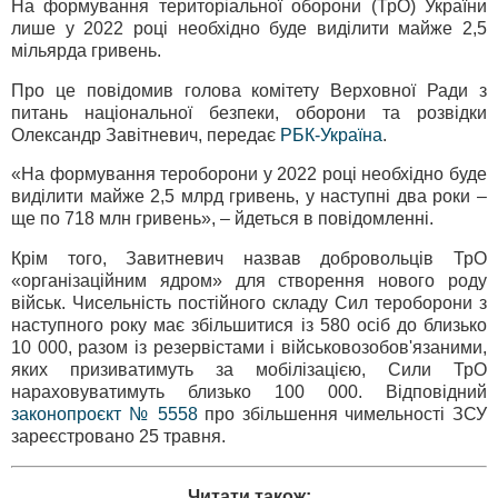
На формування територіальної оборони (ТрО) України
лише у 2022 році необхідно буде виділити майже 2,5
мільярда гривень.
Про це повідомив голова комітету Верховної Ради з
питань національної безпеки, оборони та розвідки
Олександр Завітневич, передає
РБК-Україна
.
«На формування тероборони у 2022 році необхідно буде
виділити майже 2,5 млрд гривень, у наступні два роки –
ще по 718 млн гривень», – йдеться в повідомленні.
Крім того, Завитневич назвав добровольців ТрО
«організаційним ядром» для створення нового роду
військ. Чисельність постійного складу Сил тероборони з
наступного року має збільшитися із 580 осіб до близько
10 000, разом із резервістами і військовозобов'язаними,
яких призиватимуть за мобілізацією, Сили ТрО
нараховуватимуть близько 100 000. Відповідний
законопроєкт № 5558
про збільшення чимельності ЗСУ
зареєстровано 25 травня.
Читати також: