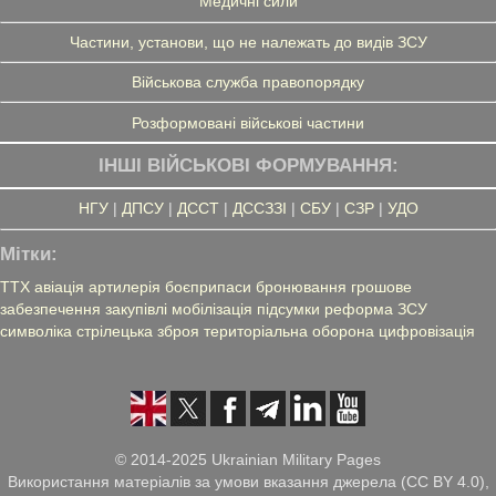
Медичні сили
Частини, установи, що не належать до видів ЗСУ
Військова служба правопорядку
Розформовані військові частини
ІНШІ ВІЙСЬКОВІ ФОРМУВАННЯ:
НГУ
|
ДПСУ
|
ДССТ
|
ДССЗЗІ
|
СБУ
|
СЗР
|
УДО
Мітки:
ТТХ
авіація
артилерія
боєприпаси
бронювання
грошове
забезпечення
закупівлі
мобілізація
підсумки
реформа ЗСУ
символіка
стрілецька зброя
територіальна оборона
цифровізація
© 2014-2025 Ukrainian Military Pages
Використання матеріалів за умови вказання джерела (CC BY 4.0),