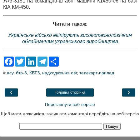
УАЗ-3151 на командно-штабні машини К1450-06 на базі
КІА КМ-450.
Читати також:
Українське військо екіпірують високотехнологічним
обладнанням українського виробництва
F
T
L
T
S
a
w
i
e
h
c
i
n
l
a
#
асу
,
бтр-3
,
КБТЗ
,
надходження овт
,
телекарт-прилад
e
t
k
e
r
b
t
e
g
e
o
e
d
r
o
r
I
a
‹
›
Головна сторінка
k
n
m
Переглянути веб-версію
Щоб мати можливість залишати коментарі перейдіть на веб-версію