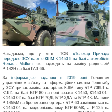
Нагадаємо, що у квітні ТОВ
«Телекарт-Прилад»
передало ЗСУ партію КШМ К-1450-5 на базі автомобілів
Renault Midlum
, які надходять на заміну радянській
Р-142Н на базі ГАЗ-66.
За
інформацією наданою в 2019 році
Головним
управлінням зв’язку та інформаційних систем Генштабу
у ЗСУ триває заміна застарілих КШМ типу БТР-70КШ та
К1Ш1 на базі БТР-80 на нові зразки К-1450, К1450-01 і
К-1450-02 на базі БТР-70ДІ, БТР-3ДА та БТР-4К. Машини
Р-145БМ на бронетранспортерах БТР-60 замінюються на
К-1450-04 на модернізованому БТР-60МК, а Р-125 на