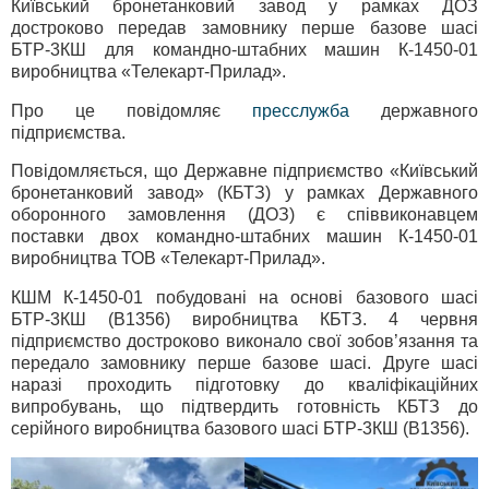
Київський бронетанковий завод у рамках ДОЗ
достроково передав замовнику перше базове шасі
БТР-3КШ для командно-штабних машин К-1450-01
виробництва «Телекарт-Прилад».
Про це повідомляє
пресслужба
державного
підприємства.
Повідомляється, що Державне підприємство «Київський
бронетанковий завод» (КБТЗ) у рамках Державного
оборонного замовлення (ДОЗ) є співвиконавцем
поставки двох командно-штабних машин К-1450-01
виробництва ТОВ «Телекарт-Прилад».
КШМ К-1450-01 побудовані на основі базового шасі
БТР-3КШ (В1356) виробництва КБТЗ. 4 червня
підприємство достроково виконало свої зобов’язання та
передало замовнику перше базове шасі. Друге шасі
наразі проходить підготовку до кваліфікаційних
випробувань, що підтвердить готовність КБТЗ до
серійного виробництва базового шасі БТР-3КШ (В1356).