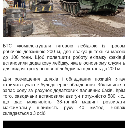
БТС укомплектували тяговою лебідкою із тросом
робочою довжиною 200 м, для евакуації техніки масою
до 100 тонн. Щоб полегшити роботу екіпажу фахівці
встановили додаткову лебідку, яка в основному служить
для видачі тросу основної лебідки на відстань до 200 м.
Для розчищення шляхів і обладнання позицій тягач
отримав сучасне бульдозерне обладнання. Збільшився і
запас ходу за рахунок додаткових паливних баків. Крім
того, заводчани встановили двигун потужністю 580 к.с.,
що дає можливість 38-тонній машині розвивати
максимальну швидкість руху 40 км/год. Екіпаж
складається з 3 осіб.