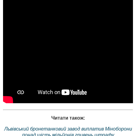
Читати також:
Львівський бронетанковий завод виплатив Міноборони
понад шість мільйонів гривень штрафу