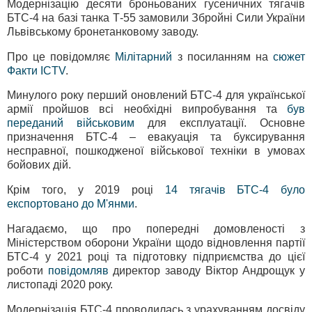
Модернізацію десяти броньованих гусеничних тягачів
БТС-4 на базі танка Т-55 замовили Збройні Сили України
Львівському бронетанковому заводу.
Про це повідомляє
Мілітарний
з посиланням на
сюжет
Факти ICTV
.
Минулого року перший оновлений БТС-4 для української
армії пройшов всі необхідні випробування та
був
переданий військовим
для експлуатації. Основне
призначення БТС-4 – евакуація та буксирування
несправної, пошкодженої військової техніки в умовах
бойових дій.
Крім того, у 2019 році
14 тягачів БТС-4 було
експортовано до М'янми
.
Нагадаємо, що про попередні домовленості з
Міністерством оборони України щодо відновлення партії
БТС-4 у 2021 році та підготовку підприємства до цієї
роботи
повідомляв
директор заводу Віктор Андрощук у
листопаді 2020 року.
Модернізація БТС-4 проводилась з урахуванням досвіду