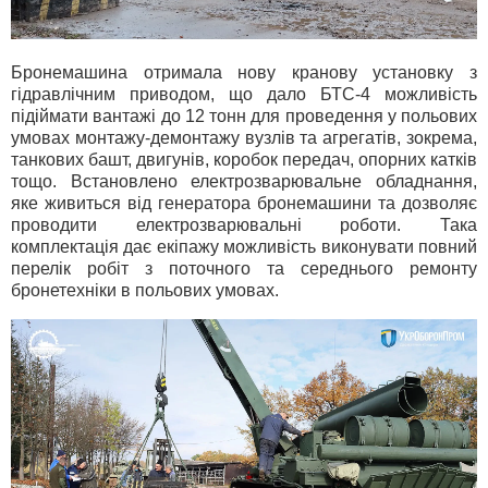
Бронемашина отримала нову кранову установку з
гідравлічним приводом, що дало БТС-4 можливість
підіймати вантажі до 12 тонн для проведення у польових
умовах монтажу-демонтажу вузлів та агрегатів, зокрема,
танкових башт, двигунів, коробок передач, опорних катків
тощо. Встановлено електрозварювальне обладнання,
яке живиться від генератора бронемашини та дозволяє
проводити електрозварювальні роботи. Така
комплектація дає екіпажу можливість виконувати повний
перелік робіт з поточного та середнього ремонту
бронетехніки в польових умовах.