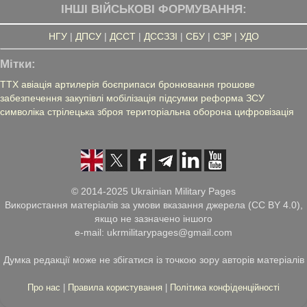
ІНШІ ВІЙСЬКОВІ ФОРМУВАННЯ:
НГУ
|
ДПСУ
|
ДССТ
|
ДССЗЗІ
|
СБУ
|
СЗР
|
УДО
Мітки:
ТТХ
авіація
артилерія
боєприпаси
бронювання
грошове
забезпечення
закупівлі
мобілізація
підсумки
реформа ЗСУ
символіка
стрілецька зброя
територіальна оборона
цифровізація
© 2014-2025 Ukrainian Military Pages
Використання матеріалів за умови вказання джерела (CC BY 4.0),
якщо не зазначено іншого
e-mail: ukrmilitarypages@gmail.com
Думка редакції може не збігатися із точкою зору авторів матеріалів
Про нас
|
Правила користування
|
Політика конфіденційності