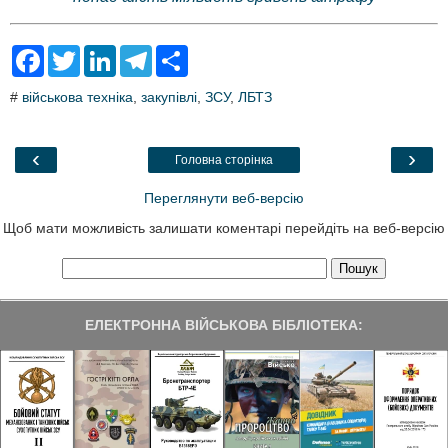
F
T
L
T
S
a
w
i
e
h
c
i
n
l
a
#
військова техніка
,
закупівлі
,
ЗСУ
,
ЛБТЗ
e
t
k
e
r
b
t
e
g
e
o
e
d
r
o
r
I
a
‹
›
Головна сторінка
k
n
m
Переглянути веб-версію
Щоб мати можливість залишати коментарі перейдіть на веб-версію
ЕЛЕКТРОННА ВІЙСЬКОВА БІБЛІОТЕКА: