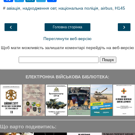
c
i
n
l
a
#
авіація
,
надходження овт
,
національна поліція
,
airbus
,
H145
e
t
k
e
r
b
t
e
g
e
o
e
d
r
o
r
I
a
‹
›
Головна сторінка
k
n
m
Переглянути веб-версію
Щоб мати можливість залишати коментарі перейдіть на веб-версію
ЕЛЕКТРОННА ВІЙСЬКОВА БІБЛІОТЕКА:
Що варто подивитись: