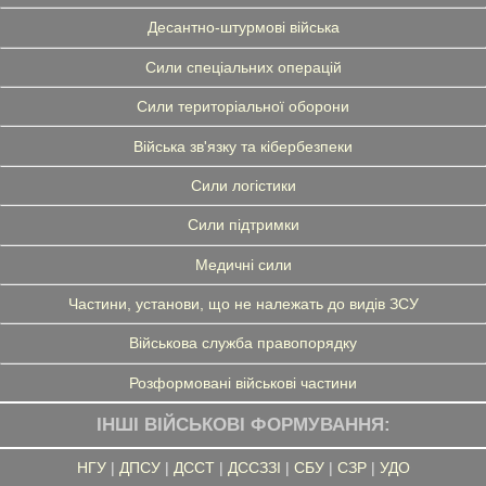
Десантно-штурмові війська
Сили спеціальних операцій
Сили територіальної оборони
Війська зв'язку та кібербезпеки
Сили логістики
Сили підтримки
Медичні сили
Частини, установи, що не належать до видів ЗСУ
Військова служба правопорядку
Розформовані військові частини
ІНШІ ВІЙСЬКОВІ ФОРМУВАННЯ:
НГУ
|
ДПСУ
|
ДССТ
|
ДССЗЗІ
|
СБУ
|
СЗР
|
УДО