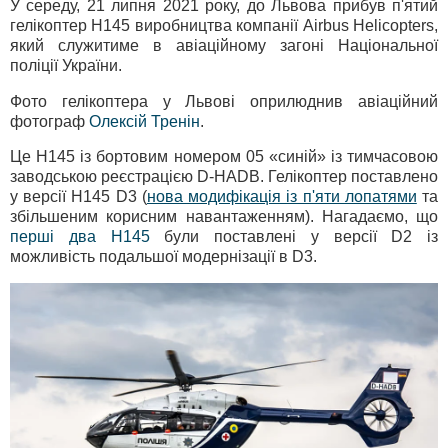
У середу, 21 липня 2021 року, до Львова прибув п'ятий
гелікоптер H145 виробництва компанії Airbus Helicopters,
який служитиме в авіаційному загоні Національної
поліції України.
Фото гелікоптера у Львові оприлюднив авіаційний
фотограф
Олексій Тренін
.
Це H145 із бортовим номером 05 «синій» із тимчасовою
заводською реєстрацією D-HADB. Гелікоптер поставлено
у версії Н145 D3 (
нова модифікація із п'яти лопатями
та
збільшеним корисним навантаженням). Нагадаємо, що
перші два Н145
були поставлені у версії D2 із
можливість подальшої модернізації в D3.