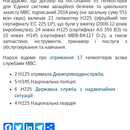
Нагадаємо, що договір на постачання 55 гелікоптерів
для Єдиної системи авіаційної безпеки та цивільного
захисту МВС підписаний 2018 року (на загальну суму 551
млн євро) включає 21 гелікоптер Н225 (офіційний тип
сертифікату EC 225 LP), що були у вжитку (2009-12 років
виробництва), 24 нових Н125 (сертифікат AS 350 B3) та
10 нових H145 (сертифікат MBB-BK117 D-2), а також
запчастини, інструменти, тренажер і послуги з
обслуговування та навчання.
Наразі відомо про
отримання
17 гелікоптерів всіма
службами МВС:
2 Н125 отримала
Держприкордонслужба
;
5 Н145 Національна поліція;
6 Н225
Державна служба з надзвичайних
ситуацій
4 Н225 Національна гвардія
F
T
L
T
S
a
w
i
e
h