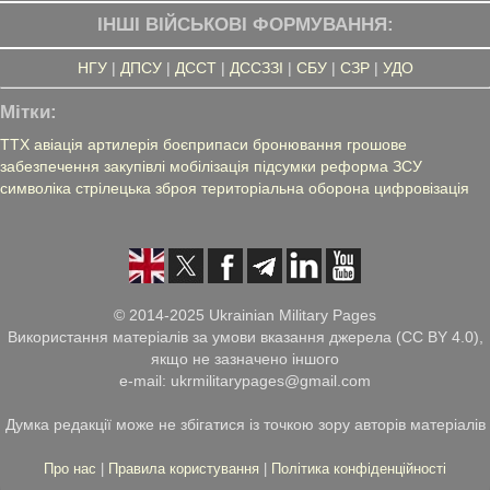
ІНШІ ВІЙСЬКОВІ ФОРМУВАННЯ:
НГУ
|
ДПСУ
|
ДССТ
|
ДССЗЗІ
|
СБУ
|
СЗР
|
УДО
Мітки:
ТТХ
авіація
артилерія
боєприпаси
бронювання
грошове
забезпечення
закупівлі
мобілізація
підсумки
реформа ЗСУ
символіка
стрілецька зброя
територіальна оборона
цифровізація
© 2014-2025 Ukrainian Military Pages
Використання матеріалів за умови вказання джерела (CC BY 4.0),
якщо не зазначено іншого
e-mail: ukrmilitarypages@gmail.com
Думка редакції може не збігатися із точкою зору авторів матеріалів
Про нас
|
Правила користування
|
Політика конфіденційності