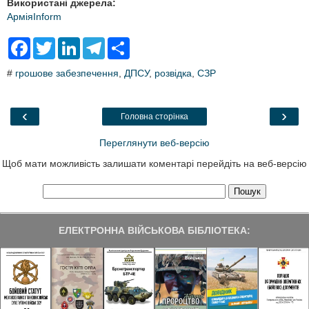
Використані джерела:
АрміяInform
F
T
L
T
S
a
w
i
e
h
c
i
n
l
a
#
грошове забезпечення
,
ДПСУ
,
розвідка
,
СЗР
e
t
k
e
r
b
t
e
g
e
o
e
d
r
o
r
I
a
‹
›
Головна сторінка
k
n
m
Переглянути веб-версію
Щоб мати можливість залишати коментарі перейдіть на веб-версію
ЕЛЕКТРОННА ВІЙСЬКОВА БІБЛІОТЕКА: