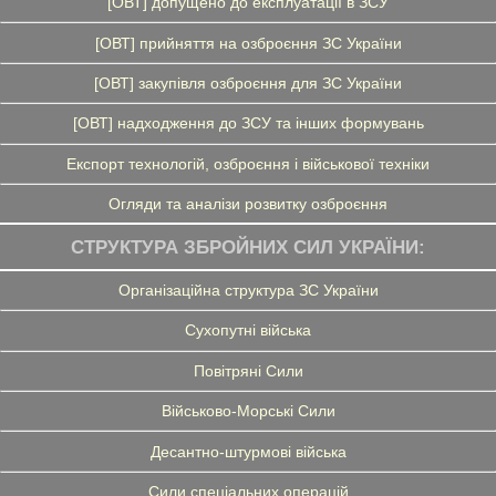
[ОВТ] допущено до експлуатації в ЗСУ
[ОВТ] прийняття на озброєння ЗС України
[ОВТ] закупівля озброєння для ЗС України
[ОВТ] надходження до ЗСУ та інших формувань
Експорт технологій, озброєння і військової техніки
Огляди та аналізи розвитку озброєння
СТРУКТУРА ЗБРОЙНИХ СИЛ УКРАЇНИ:
Організаційна структура ЗС України
Сухопутні війська
Повітряні Сили
Військово-Морські Сили
Десантно-штурмові війська
Сили спеціальних операцій