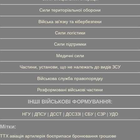
Сили територіальної оборони
Війська зв'язку та кібербезпеки
Сили логістики
Сили підтримки
Медичні сили
Частини, установи, що не належать до видів ЗСУ
Військова служба правопорядку
Розформовані військові частини
ІНШІ ВІЙСЬКОВІ ФОРМУВАННЯ:
НГУ
|
ДПСУ
|
ДССТ
|
ДССЗЗІ
|
СБУ
|
СЗР
|
УДО
Мітки:
ТТХ
авіація
артилерія
боєприпаси
бронювання
грошове