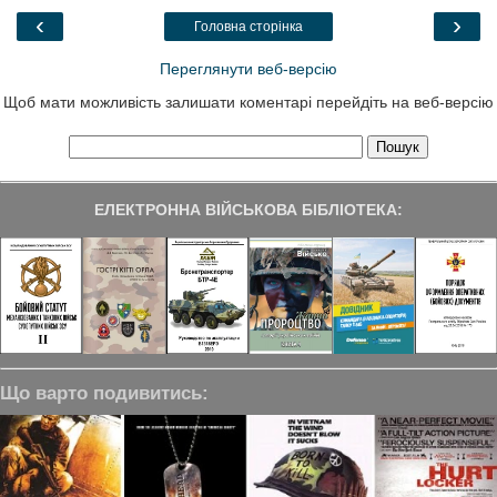
o
r
I
a
‹
›
Головна сторінка
k
n
m
Переглянути веб-версію
Щоб мати можливість залишати коментарі перейдіть на веб-версію
ЕЛЕКТРОННА ВІЙСЬКОВА БІБЛІОТЕКА:
Що варто подивитись: