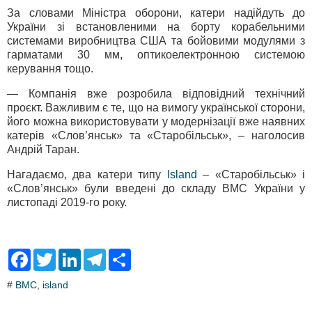
За словами Міністра оборони, катери надійдуть до
України зі встановленими на борту корабельними
системами виробництва США та бойовими модулями з
гарматами 30 мм, оптикоелектронною системою
керування тощо.
— Компанія вже розробила відповідний технічний
проєкт. Важливим є те, що на вимогу української сторони,
його можна використовувати у модернізації вже наявних
катерів «Слов’янськ» та «Старобільськ», – наголосив
Андрій Таран.
Нагадаємо, два катери типу
Island
– «Старобільськ» і
«Слов’янськ» були введені до складу ВМС України у
листопаді 2019-го року.
F
T
L
T
S
a
w
i
e
h
c
i
n
l
a
#
ВМС
,
island
e
t
k
e
r
b
t
e
g
e
o
e
d
r