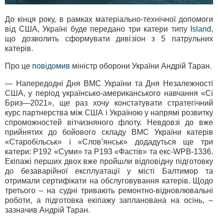
До кінця року, в рамках матеріально-технічної допомоги
від США, Україні буде передано три катери типу
Island
,
що дозволить сформувати дивізіон з 5 патрульних
катерів.
Про це
повідомив
міністр оборони України Андрій Таран.
— Напередодні Дня ВМС України та Дня Незалежності
США, у період українсько-американського навчання «Сі
Бриз—2021», ще раз хочу констатувати стратегічний
курс партнерства між США і Україною у напрямі розвитку
спроможностей вітчизняного флоту. Невдовзі до вже
прийнятих до бойового складу ВМС України катерів
«Старобільськ» і «Слов’янськ» додадуться ще три
катери: P192 «Суми» та P193 «Фастів» та екс-WPB-1336.
Екіпажі перших двох вже пройшли відповідну підготовку
до безаварійної експлуатації у місті Балтимор та
отримали сертифікати на обслуговування катерів. Щодо
третього – на судні тривають ремонтно-відновлювальні
роботи, а підготовка екіпажу запланована на осінь, –
зазначив Андрій Таран.