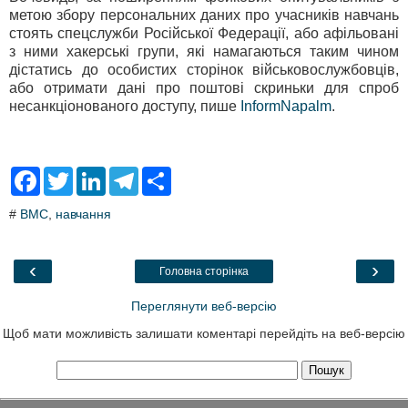
метою збору персональних даних про учасників навчань
стоять спецслужби Російської Федерації, або афільовані
з ними хакерські групи, які намагаються таким чином
дістатись до особистих сторінок військовослужбовців,
або отримати дані про поштові скриньки для спроб
несанкціонованого доступу, пише
InformNapalm
.
F
T
L
T
S
a
w
i
e
h
c
i
n
l
a
#
ВМС
,
навчання
e
t
k
e
r
b
t
e
g
e
o
e
d
r
o
r
I
a
‹
›
Головна сторінка
k
n
m
Переглянути веб-версію
Щоб мати можливість залишати коментарі перейдіть на веб-версію