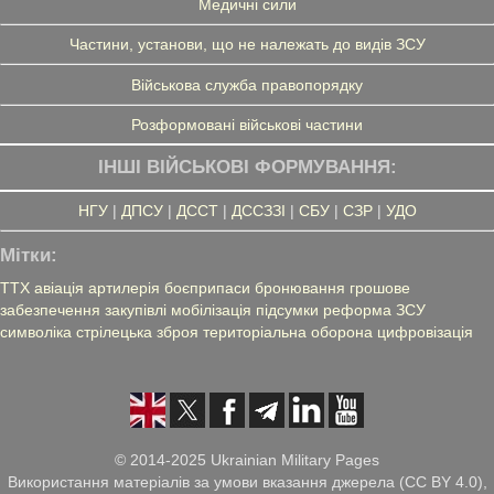
Медичні сили
Частини, установи, що не належать до видів ЗСУ
Військова служба правопорядку
Розформовані військові частини
ІНШІ ВІЙСЬКОВІ ФОРМУВАННЯ:
НГУ
|
ДПСУ
|
ДССТ
|
ДССЗЗІ
|
СБУ
|
СЗР
|
УДО
Мітки:
ТТХ
авіація
артилерія
боєприпаси
бронювання
грошове
забезпечення
закупівлі
мобілізація
підсумки
реформа ЗСУ
символіка
стрілецька зброя
територіальна оборона
цифровізація
© 2014-2025 Ukrainian Military Pages
Використання матеріалів за умови вказання джерела (CC BY 4.0),