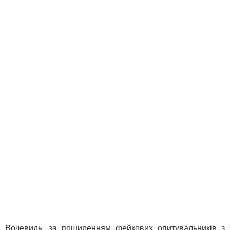
Вочевидь, за поширенням фейкових опитувальників з