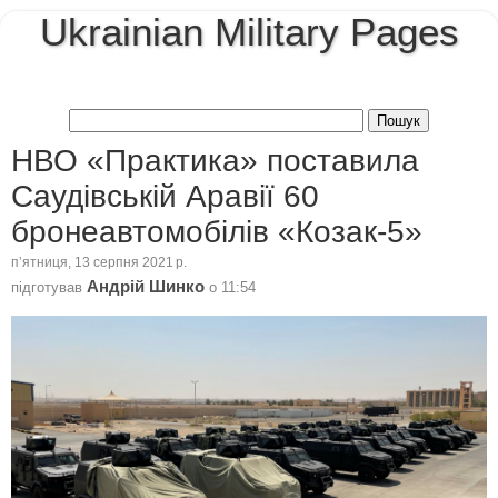
Ukrainian Military Pages
НВО «Практика» поставила
Саудівській Аравії 60
бронеавтомобілів «Козак-5»
пʼятниця, 13 серпня 2021 р.
Андрій Шинко
підготував
о
11:54