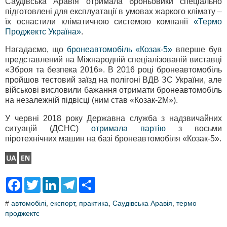
Саудівська Аравія отримала броньовики спеціально
підготовлені для експлуатації в умовах жаркого клімату –
їх оснастили кліматичною системою компанії
«Термо
Проджектс Україна»
.
Нагадаємо, що
бронеавтомобіль «Козак-5»
вперше був
представлений на Міжнародній спеціалізованій виставці
«Зброя та безпека 2016». В 2016 році бронеавтомобіль
пройшов тестовий заїзд на полігоні ВДВ ЗС України, але
військові висловили бажання отримати бронеавтомобіль
на незалежній підвісці (ним став «Козак-2М»).
У червні 2018 року Державна служба з надзвичайних
ситуацій (ДСНС)
отримала партію
з восьми
піротехнічних машин на базі бронеавтомобіля «Козак-5».
F
T
L
T
S
a
w
i
e
h
c
i
n
l
a
#
автомобілі
,
експорт
,
практика
,
Саудівська Аравія
,
термо
e
t
k
e
r
проджектс
b
t
e
g
e
o
e
d
r