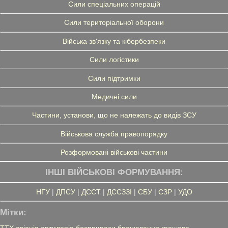
Сили спеціальних операцій
Сили територіальної оборони
Війська зв'язку та кібербезпеки
Сили логістики
Сили підтримки
Медичні сили
Частини, установи, що не належать до видів ЗСУ
Військова служба правопорядку
Розформовані військові частини
ІНШІ ВІЙСЬКОВІ ФОРМУВАННЯ:
НГУ
|
ДПСУ
|
ДССТ
|
ДССЗЗІ
|
СБУ
|
СЗР
|
УДО
Мітки:
ТТХ
авіація
артилерія
боєприпаси
бронювання
грошове