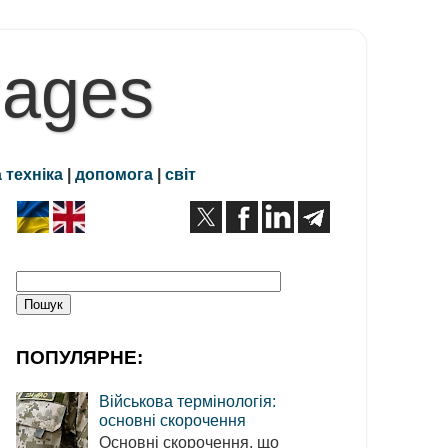
Pages
 техніка
|
допомога
|
світ
ПОПУЛЯРНЕ:
Військова термінологія:
основні скорочення
Основні скорочення, що