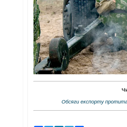
Ч
Обсяги експорту протитан