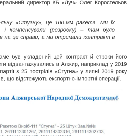
енеральний директор КБ «Луч» Олег Коростельов
ольну «Стугну», це 100-мм ракета. Ми їх
 і компенсували (розробку) – там було
ів на це справи, а ми отримали контракт в
аме був укладений цей контракт й строки його
ети відвантажувались в Алжир, наприклад у 2019
партії з 25 пострілів «Стугна» у липні 2019 року
, що відстежують експортно-імпортні операції.