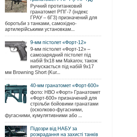
Ручний протитанковий
гранатомет РПГ-7 (індекс
ГРАУ – 6Г3) призначений для
боротьби з танками, самохідно-
артилерійськими установкам...
9-мм пістолет «Форт-12»
9-мм пістолет «Форт-12» –
самозарядний пістолет під
набій 9х18 мм Makarov, також
випускається під набій 9х17
мм Browning Short (Kur...
40-мм гранатомет «Форт-600»
фото: НВО «Форт» Гранатомет
«Форт-600» призначений для
стрільби бойовими гранатами
(осколково-фугасними,
фугасними, кумулятивними або ...
Підозри від НАБУ за
розкрадання на захисті танків