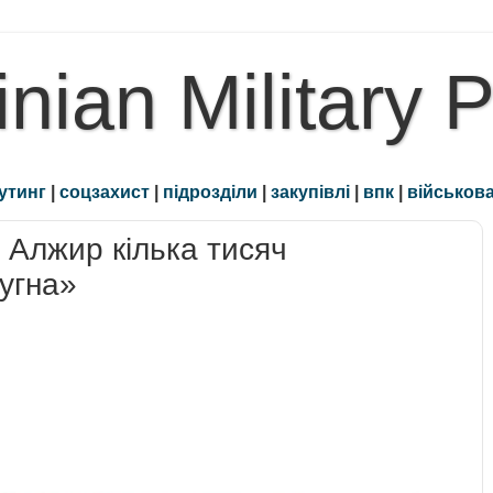
inian Military 
утинг
|
соцзахист
|
підрозділи
|
закупівлі
|
впк
|
військова
 Алжир кілька тисяч
угна»