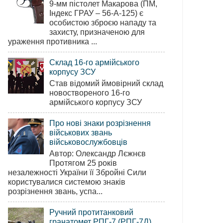
9-мм пістолет Макарова (ПМ,
Індекс ГРАУ – 56-А-125) є
особистою зброєю нападу та
захисту, призначеною для
ураження противника ...
Склад 16-го армійського
корпусу ЗСУ
Став відомий ймовірний склад
новоствореного 16-го
армійського корпусу ЗСУ
Про нові знаки розрізнення
військових звань
військовослужбовців
Автор: Олександр Лєжнєв
Протягом 25 років
незалежності України її Збройні Сили
користувалися системою знаків
розрізнення звань, успа...
Ручний протитанковий
гранатомет РПГ-7 (РПГ-7Д)