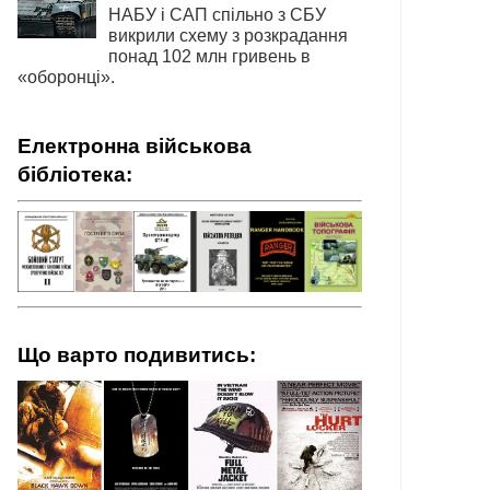
НАБУ і САП спільно з СБУ
викрили схему з розкрадання
понад 102 млн гривень в
«оборонці».
Електронна військова
бібліотека:
Що варто подивитись: