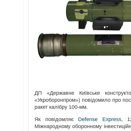
ДП «Державне Київське конструк
«Укроборонпром») повідомило про пост
ракет калібру 100-мм.
Як повідомляє
Defense Express
, 1
Міжнародному оборонному інвестицій