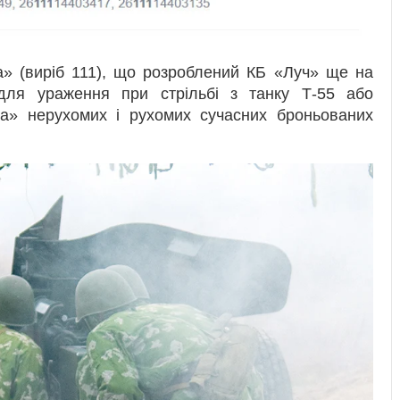
а» (виріб 111), що розроблений КБ «Луч» ще на
 для ураження при стрільбі з танку Т-55 або
ра» нерухомих і рухомих сучасних броньованих