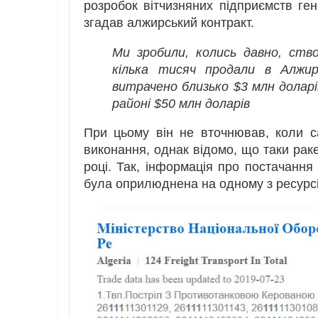
розробок вітчизняних підприємств г
згадав алжирський контракт.
Ми зробили, колись давно, ств
кілька тисяч продали в Алжир
витрачено близько $3 млн долар
районі $50 млн доларів
При цьому він не вточнював, коли с
виконання, однак відомо, що таки рак
році. Так, інформація про постачання 
була оприлюднена на одному з ресурсів