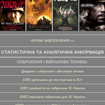
НОРМИ ЗАБЕЗПЕЧЕННЯ »»
СТАТИСТИЧНА ТА АНАЛІТИЧНА ІНФОРМАЦІЯ
ОЗБРОЄННЯ І ВІЙСЬКОВА ТЕХНІКА:
Довідник з озброєння і військової техніки
[ОВТ] допущено до експлуатації в ЗСУ
[ОВТ] прийняття на озброєння ЗС України
[ОВТ] закупівля озброєння для ЗС України