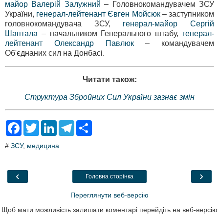
майор Валерій Залужний
– Головнокомандувачем ЗСУ
України,
генерал-лейтенант Євген Мойсюк
– заступником
головнокомандувача ЗСУ,
генерал-майор Сергій
Шаптала
– начальником Генерального штабу,
генерал-
лейтенант Олександр Павлюк
– командувачем
Об'єднаних сил на Донбасі.
Читати також:
Структура Збройних Сил України зазнає змін
F
T
L
T
S
a
w
i
e
h
c
i
n
l
a
#
ЗСУ
,
медицина
e
t
k
e
r
b
t
e
g
e
o
e
d
r
o
r
I
a
‹
›
Головна сторінка
k
n
m
Переглянути веб-версію
Щоб мати можливість залишати коментарі перейдіть на веб-версію