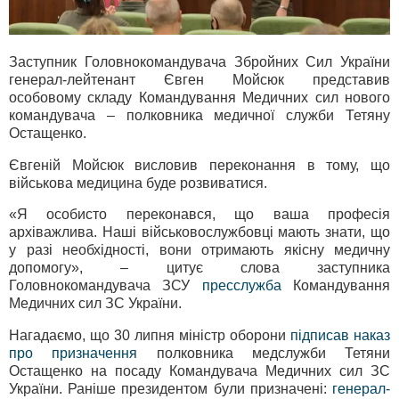
Заступник Головнокомандувача Збройних Сил України
генерал-лейтенант Євген Мойсюк представив
особовому складу Командування Медичних сил нового
командувача – полковника медичної служби Тетяну
Остащенко.
Євгеній Мойсюк висловив переконання в тому, що
військова медицина буде розвиватися.
«Я особисто переконався, що ваша професія
архіважлива. Наші військовослужбовці мають знати, що
у разі необхідності, вони отримають якісну медичну
допомогу», – цитує слова заступника
Головнокомандувача ЗСУ
пресслужба
Командування
Медичних сил ЗС України.
Нагадаємо, що 30 липня міністр оборони
підписав наказ
про призначення
полковника медслужби Тетяни
Остащенко на посаду Командувача Медичних сил ЗС
України. Раніше президентом були призначені:
генерал-