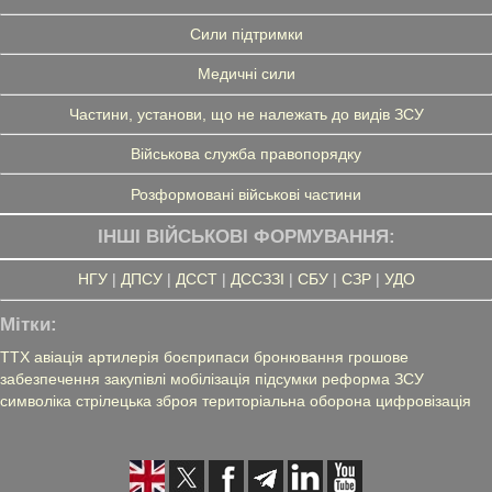
Сили підтримки
Медичні сили
Частини, установи, що не належать до видів ЗСУ
Військова служба правопорядку
Розформовані військові частини
ІНШІ ВІЙСЬКОВІ ФОРМУВАННЯ:
НГУ
|
ДПСУ
|
ДССТ
|
ДССЗЗІ
|
СБУ
|
СЗР
|
УДО
Мітки:
ТТХ
авіація
артилерія
боєприпаси
бронювання
грошове
забезпечення
закупівлі
мобілізація
підсумки
реформа ЗСУ
символіка
стрілецька зброя
територіальна оборона
цифровізація