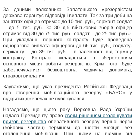
За даними полковника Запатоцького «резервістам
держава гарантує відповідні виплати. Так за три доби на
заняттях офіцер отримає до 10 тис. руб., сержант-солдат
– до 5 тис. руб. За 30 діб військових зборів офіцер
отримає від 30 до 75 тис. руб., солдат – до 25 тис. руб.».
При укладанні першого контракту буде проведена
одноразова виплата офіцерові до 66 тис. руб., солдату-
сержанту – до 39 тис. руб. – в залежності від терміну
контракту. Контракт укладається з збереженням
основного місця роботи резервістів. Крім того, буде
забезпечуватися безкоштовна медична допомога,
страхові виплати».
Зауважимо, що указ президента Російської Федерації
про створення мобілізаційного резерву «БАРС» у
відкритих джерелах не публікувався.
Нагадаємо, що цього року Верховна Рада України
надала Президенту право
своїм рішенням оголошувати
призов резервістів
оперативного резерву першої черги
(бойових частин) терміном до шести місяців без
оголошення мобілізації. При цьому на відміну від