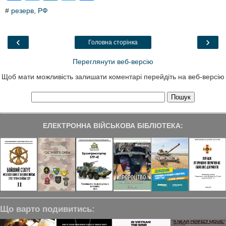
c
i
n
l
a
#
резерв
,
РФ
e
t
k
e
r
b
t
e
g
e
o
e
d
r
o
r
I
a
‹
›
Головна сторінка
k
n
m
Переглянути веб-версію
Щоб мати можливість залишати коментарі перейдіть на веб-версію
ЕЛЕКТРОННА ВІЙСЬКОВА БІБЛІОТЕКА:
Що варто подивитись: