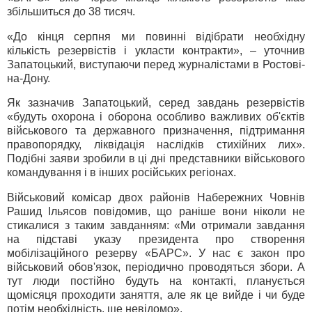
збільшиться до 38 тисяч.
«До кінця серпня ми повинні відібрати необхідну
кількість резервістів і укласти контракти», – уточнив
Запатоцький, виступаючи перед журналістами в Ростові-
на-Дону.
Як зазначив Запатоцький, серед завдань резервістів
«будуть охорона і оборона особливо важливих об'єктів
військового та державного призначення, підтримання
правопорядку, ліквідація наслідків стихійних лих».
Подібні заяви зробили в ці дні представники військового
командування і в інших російських регіонах.
Військовий комісар двох районів Набережних Човнів
Рашид Ільясов повідомив, що раніше вони ніколи не
стикалися з таким завданням: «Ми отримали завдання
на підставі указу президента про створення
мобілізаційного резерву «БАРС». У нас є закон про
військовий обов'язок, періодично проводяться збори. А
тут люди постійно будуть на контакті, планується
щомісяця проходити заняття, але як це вийде і чи буде
потім необхідність, ще невідомо».