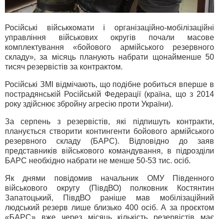
Російські військкомати і організаційно-мобілізаційні
управління військових округів почали масове
комплектування «бойового армійського резервного
складу», за місяць планують набрати щонайменше 50
тисяч резервістів за контрактом.
Російські ЗМІ відмічають, що подібне робиться вперше в
пострадянській Російській Федерації (країна, що з 2014
року здійснює збройну агресію проти України).
За серпень з резервістів, які підпишуть контракти,
планується створити контингенти бойового армійського
резервного складу (БАРС). Відповідно до заяв
представників військового командування, в підрозділи
БАРС необхідно набрати не менше 50-53 тис. осіб.
Як днями повідомив начальник ОМУ Південного
військового округу (ПівдВО) полковник Костянтин
Запатоцький, ПівдВО раніше мав мобілізаційний
людський резерв лише близько 400 осіб. А за проєктом
«БАРС» вже через місяць кількість резервістів має