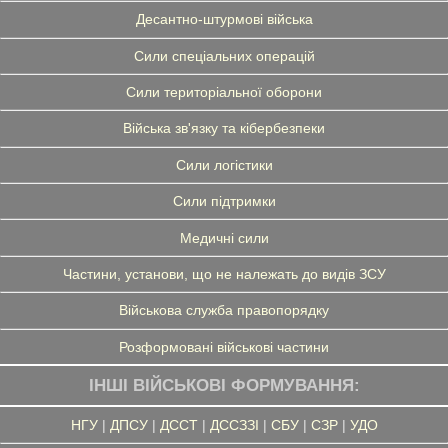
Десантно-штурмові війська
Сили спеціальних операцій
Сили територіальної оборони
Війська зв'язку та кібербезпеки
Сили логістики
Сили підтримки
Медичні сили
Частини, установи, що не належать до видів ЗСУ
Військова служба правопорядку
Розформовані військові частини
ІНШІ ВІЙСЬКОВІ ФОРМУВАННЯ:
НГУ
|
ДПСУ
|
ДССТ
|
ДССЗЗІ
|
СБУ
|
СЗР
|
УДО