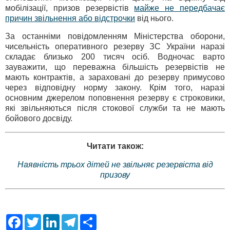
мобілізації, призов резервістів
майже не передбачає
причин звільнення або відстрочки
від нього.
За останніми повідомленням Міністерства оборони,
чисельність оперативного резерву ЗС України наразі
складає близько 200 тисяч осіб. Водночас варто
зауважити, що переважна більшість резервістів не
мають контрактів, а зараховані до резерву примусово
через відповідну норму закону. Крім того, наразі
основним джерелом поповнення резерву є строковики,
які звільняються після стокової служби та не мають
бойового досвіду.
Читати також:
Наявність трьох дітей не звільняє резервіста від
призову
F
T
L
T
S
a
w
i
e
h