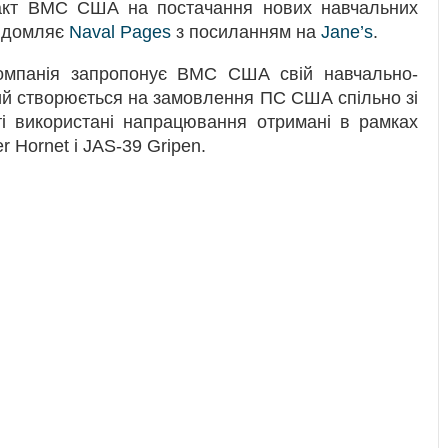
ракт ВМС США на постачання нових навчальних
відомляє
Naval Pages
з посиланням на
Jane’s
.
компанія запропонує ВМС США свій навчально-
ий створюється на замовлення ПС США спільно зі
і використані напрацювання отримані в рамках
r Hornet і JAS-39 Gripen.