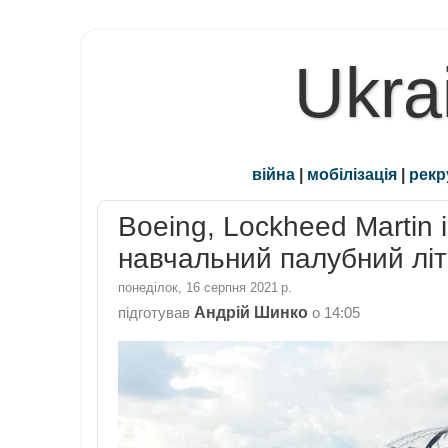
Ukra
війна
|
мобілізація
|
рекр
Boeing, Lockheed Martin
навчальний палубний лі
понеділок, 16 серпня 2021 р.
Андрій Шинко
підготував
о
14:05