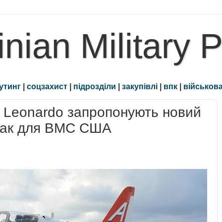
inian Military 
утинг
|
соцзахист
|
підрозділи
|
закупівлі
|
впк
|
військова
 і Leonardo запропонують новий
так для ВМС США