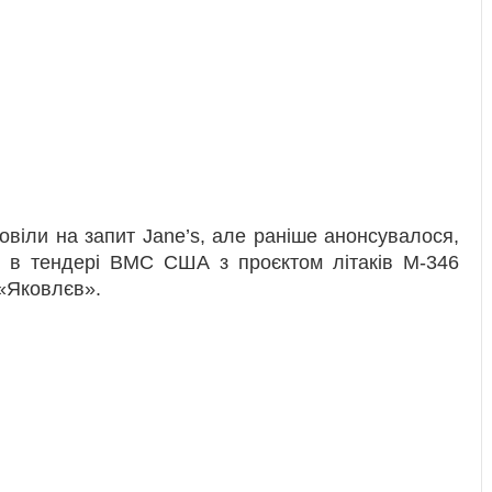
овіли на запит Jane’s, але раніше анонсувалося,
ь в тендері ВМС США з проєктом літаків M-346
 «Яковлєв».