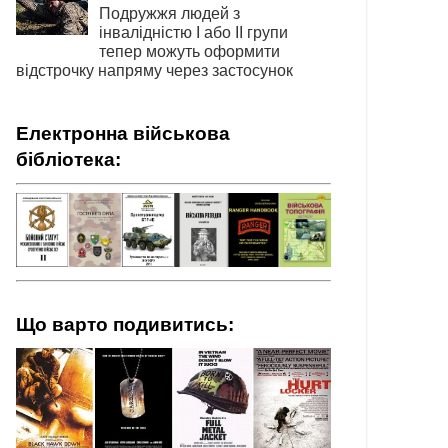
Подружжя людей з
інвалідністю І або ІІ групи
тепер можуть оформити
відстрочку напряму через застосунок
Електронна військова
бібліотека:
Що варто подивитись: