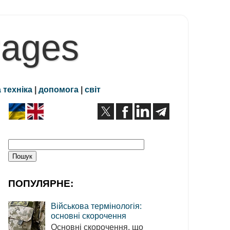
Pages
 техніка
|
допомога
|
світ
ПОПУЛЯРНЕ:
Військова термінологія:
основні скорочення
Основні скорочення, що