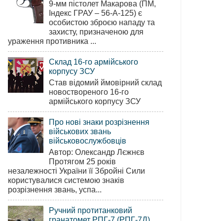
9-мм пістолет Макарова (ПМ,
Індекс ГРАУ – 56-А-125) є
особистою зброєю нападу та
захисту, призначеною для
ураження противника ...
Склад 16-го армійського
корпусу ЗСУ
Став відомий ймовірний склад
новоствореного 16-го
армійського корпусу ЗСУ
Про нові знаки розрізнення
військових звань
військовослужбовців
Автор: Олександр Лєжнєв
Протягом 25 років
незалежності України її Збройні Сили
користувалися системою знаків
розрізнення звань, успа...
Ручний протитанковий
гранатомет РПГ-7 (РПГ-7Д)