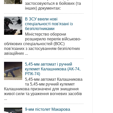
застосовуються в бойових (та
інших) документах:
В ЗСУ ввели нові
спеціальності пов'язані із
безпілотниками
Міністерство оборони
розширило перелік військово-
облікових спеціальностей (ВОС)
пов'язаних з застосуванням безпілотних
авіаційних ...
5,45-мм автомат і ручний
кулемет Калашникова (АК-74,
РПК-74)
5,45-мм автомат Калашникова
та 5,45-мм ручний кулемет
Калашникова призначені для знищення
живої сили та ураження вогневих засобів
...
9-мм пістолет Макарова