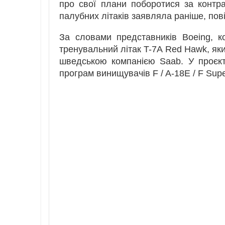
про свої плани поборотися за конт
палубних літаків заявляла раніше, по
За словами представників Boeing, 
тренувальний літак T-7A Red Hawk, як
шведською компанією Saab. У проєкт
програм винищувачів F / A-18E / F Supe