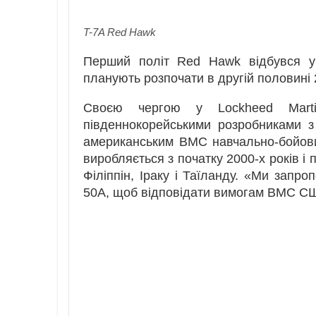
T-7A Red Hawk
Перший політ Red Hawk відбувся у 
планують розпочати в другій половині 
Своєю чергою у Lockheed Marti
південнокорейськими розробниками з 
американським ВМС навчально-бойовий
виробляється з початку 2000-х років і 
Філіппін, Іраку і Таїланду. «Ми запро
50A, щоб відповідати вимогам ВМС СШ