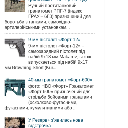
Ручний протитанковий
гранатомет РПГ-7 (індекс
ГРАУ – 6Г3) призначений для
боротьби з танками, самохідно-
артилерійськими установкам...
9-мм пістолет «Форт-12»
9-мм пістолет «Форт-12» –
самозарядний пістолет під
набій 9х18 мм Makarov, також
випускається під набій 9х17
мм Browning Short (Kur...
40-мм гранатомет «Форт-600»
фото: НВО «Форт» Гранатомет
«Форт-600» призначений для
стрільби бойовими гранатами
(осколково-фугасними,
фугасними, кумулятивними або ...
У Резерв+ з’явилась нова
відстрочка