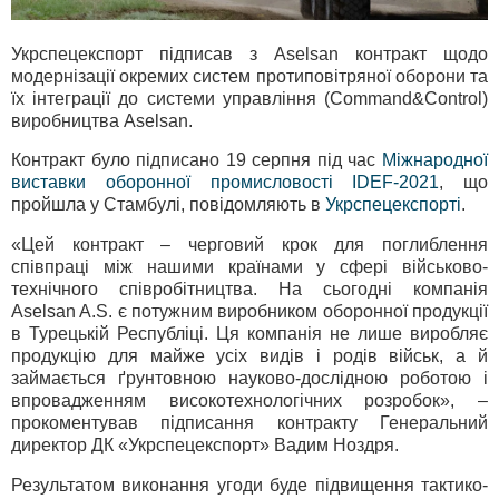
Укрспецекспорт підписав з Aselsan контракт щодо
модернізації окремих систем протиповітряної оборони та
їх інтеграції до системи управління (Command&Control)
виробництва Aselsan.
Контракт було підписано 19 серпня під час
Міжнародної
виставки оборонної промисловості IDEF-2021
, що
пройшла у Стамбулі, повідомляють в
Укрспецекспорті
.
«Цей контракт – черговий крок для поглиблення
співпраці між нашими країнами у сфері військово-
технічного співробітництва. На сьогодні компанія
Aselsan A.S. є потужним виробником оборонної продукції
в Турецькій Республіці. Ця компанія не лише виробляє
продукцію для майже усіх видів і родів військ, а й
займається ґрунтовною науково-дослідною роботою і
впровадженням високотехнологічних розробок», –
прокоментував підписання контракту Генеральний
директор ДК «Укрспецекспорт» Вадим Ноздря.
Результатом виконання угоди буде підвищення тактико-