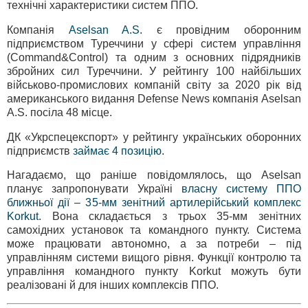
технічні характеристики систем ППО.
Компанія
Aselsan A.S.
є провідним оборонним
підприємством Туреччини у сфері систем управління
(Command&Control) та одним з основних підрядників
збройних сил Туреччини. У рейтингу 100 найбільших
військово-промислових компаній світу за 2020 рік від
американського видання Defense News компанія Aselsan
A.S. посіла 48 місце.
ДК «Укрспецекспорт» у рейтингу українських оборонних
підприємств
займає 4 позицію
.
Нагадаємо, що раніше повідомлялось, що Aselsan
планує запропонувати Україні
власну систему ППО
ближньої дії – 35-мм зенітний артилерійський комплекс
Korkut
. Вона складається з трьох 35-мм зенітних
самохідних установок та командного пункту. Система
може працювати автономно, а за потреби – під
управлінням системи вищого рівня. Функції контролю та
управління командного пункту Korkut можуть бути
реалізовані й для інших комплексів ППО.