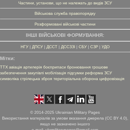
Частини, установи, що не належать до видів ЗСУ
Військова служба правопорядку
Розформовані військові частини
ІНШІ ВІЙСЬКОВІ ФОРМУВАННЯ:
НГУ
|
ДПСУ
|
ДССТ
|
ДССЗЗІ
|
СБУ
|
СЗР
|
УДО
Мітки:
ТТХ
авіація
артилерія
боєприпаси
бронювання
грошове
забезпечення
закупівлі
мобілізація
підсумки
реформа ЗСУ
символіка
стрілецька зброя
територіальна оборона
цифровізація
© 2014-2025 Ukrainian Military Pages
Використання матеріалів за умови вказання джерела (CC BY 4.0),
якщо не зазначено іншого
e-mail: ukrmilitarypages@gmail.com