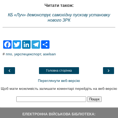
Читати також:
КБ «Луч» демонструє самохідну пускову установку
нового ЗРК
F
T
L
T
S
a
w
i
e
h
c
i
n
l
a
#
ппо
,
укрспецекспорт
,
aselsan
e
t
k
e
r
b
t
e
g
e
o
e
d
r
o
r
I
a
‹
›
Головна сторінка
k
n
m
Переглянути веб-версію
Щоб мати можливість залишати коментарі перейдіть на веб-версію
ЕЛЕКТРОННА ВІЙСЬКОВА БІБЛІОТЕКА: