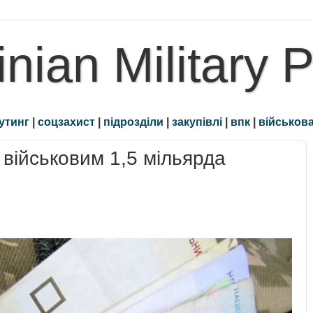
inian Military 
утинг
|
соцзахист
|
підрозділи
|
закупівлі
|
впк
|
військова
військовим 1,5 мільярда