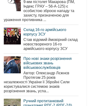
9-мм пістолет Макарова (ПМ,
Індекс ГРАУ – 56-А-125) є
особистою зброєю нападу та
захисту, призначеною для
ураження противника ...
Склад 16-го армійського
корпусу ЗСУ
Став відомий ймовірний склад
новоствореного 16-го
армійського корпусу ЗСУ
Про нові знаки розрізнення
військових звань
військовослужбовців
Автор: Олександр Лєжнєв
Протягом 25 років
незалежності України її Збройні Сили
користувалися системою знаків
розрізнення звань, успа...
Ручний протитанковий
гранатомет РПГ-7 (РПГ-7Д)