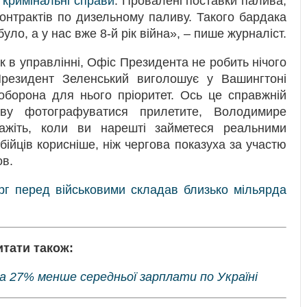
і кримінальні справи
. Провалені поставки палива,
онтрактів по дизельному паливу. Такого бардака
уло, а у нас вже 8-й рік війна», – пише журналіст.
в управлінні, Офіс Президента не робить нічого
резидент Зеленський виголошує у Вашингтоні
оборона для нього пріоритет. Ось це справжній
ву фотографуватися прилетите, Володимире
ажіть, коли ви нарешті займетеся реальними
ійців корисніше, ніж чергова показуха за участю
ов.
рг перед військовими складав близько мільярда
итати також:
а 27% менше середньої зарплати по Україні