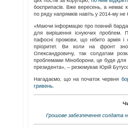
цих постів за корупцію,
по ним відкрит
боєприпасів. Вже вересень, а немає к
по ряду напрямків навіть у 2014-му не б
«Маючи інформацію про повний бардак 
для вирішення існуючих проблем. П
пафосні промови, що нібито армія і 
пріоритет. Ви коли на фронт зно
Олександровичу, так солдатам розк
проблемами Міноборони, це буде для б
президента», – резюмував Юрій Бутус
Нагадаємо, що на початок червня
бо
гривень
.
Ч
Грошове забезпечення солдата н