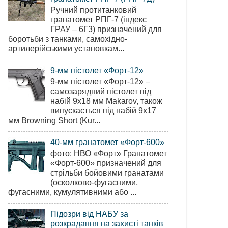
Ручний протитанковий
гранатомет РПГ-7 (індекс
ГРАУ – 6Г3) призначений для
боротьби з танками, самохідно-
артилерійськими установкам...
9-мм пістолет «Форт-12»
9-мм пістолет «Форт-12» –
самозарядний пістолет під
набій 9х18 мм Makarov, також
випускається під набій 9х17
мм Browning Short (Kur...
40-мм гранатомет «Форт-600»
фото: НВО «Форт» Гранатомет
«Форт-600» призначений для
стрільби бойовими гранатами
(осколково-фугасними,
фугасними, кумулятивними або ...
Підозри від НАБУ за
розкрадання на захисті танків