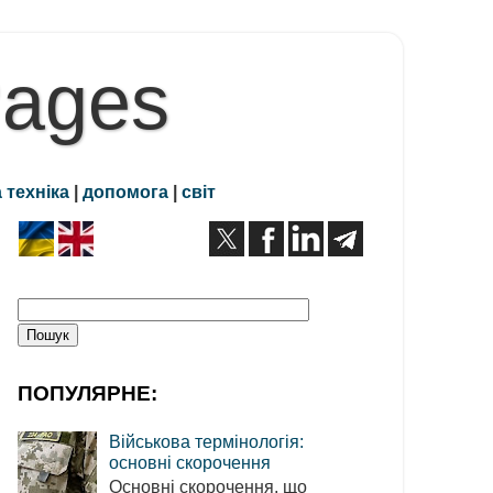
Pages
 техніка
|
допомога
|
світ
ПОПУЛЯРНЕ:
Військова термінологія:
основні скорочення
Основні скорочення, що