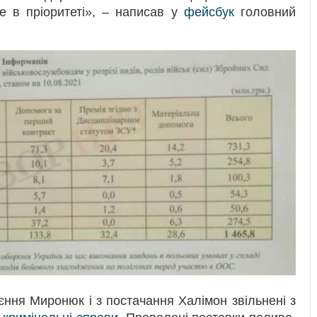
е в пріоритеті», – написав у
фейсбук
головний
єння Миронюк і з постачання Халімон звільнені з