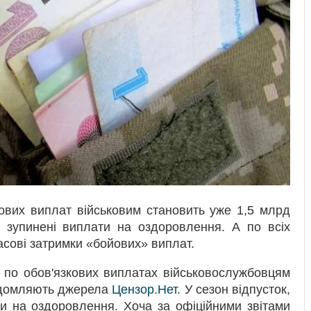
кових виплат військовим становить уже 1,5 млрд
ю зупинені виплати на оздоровлення. А по всіх
асові затримки «бойових» виплат.
 по обов'язкових виплатах військовослужбовцям
відомляють джерела
Цензор.Нет
. У сезон відпусток,
ти на оздоровлення. Хоча за офіційними звітами