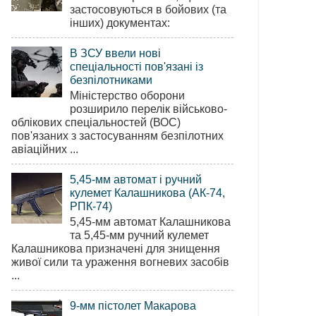
застосовуються в бойових (та
інших) документах:
В ЗСУ ввели нові
спеціальності пов'язані із
безпілотниками
Міністерство оборони
розширило перелік військово-
облікових спеціальностей (ВОС)
пов'язаних з застосуванням безпілотних
авіаційних ...
5,45-мм автомат і ручний
кулемет Калашникова (АК-74,
РПК-74)
5,45-мм автомат Калашникова
та 5,45-мм ручний кулемет
Калашникова призначені для знищення
живої сили та ураження вогневих засобів
...
9-мм пістолет Макарова