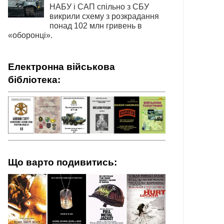
НАБУ і САП спільно з СБУ
викрили схему з розкрадання
понад 102 млн гривень в
«оборонці».
Електронна військова
бібліотека:
Що варто подивитись: