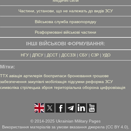
Медичні сили
Частини, установи, що не належать до видів ЗСУ
Військова служба правопорядку
Розформовані військові частини
ІНШІ ВІЙСЬКОВІ ФОРМУВАННЯ:
НГУ
|
ДПСУ
|
ДССТ
|
ДССЗЗІ
|
СБУ
|
СЗР
|
УДО
Мітки:
ТТХ
авіація
артилерія
боєприпаси
бронювання
грошове
забезпечення
закупівлі
мобілізація
підсумки
реформа ЗСУ
символіка
стрілецька зброя
територіальна оборона
цифровізація
© 2014-2025 Ukrainian Military Pages
Використання матеріалів за умови вказання джерела (CC BY 4.0),