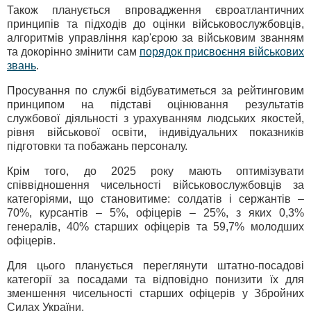
Також планується впровадження євроатлантичних
принципів та підходів до оцінки військовослужбовців,
алгоритмів управління кар'єрою за військовим званням
та докорінно змінити сам
порядок присвоєння військових
звань
.
Просування по службі відбуватиметься за рейтинговим
принципом на підставі оцінювання результатів
службової діяльності з урахуванням людських якостей,
рівня військової освіти, індивідуальних показників
підготовки та побажань персоналу.
Крім того, до 2025 року мають оптимізувати
співвідношення чисельності військовослужбовців за
категоріями, що становитиме: солдатів і сержантів –
70%, курсантів – 5%, офіцерів – 25%, з яких 0,3%
генералів, 40% старших офіцерів та 59,7% молодших
офіцерів.
Для цього планується переглянути штатно-посадові
категорії за посадами та відповідно понизити їх для
зменшення чисельності старших офіцерів у Збройних
Силах України.