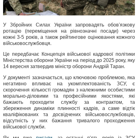
У Збройних Силах України запровадять обов'язкову
ротацію (переміщення на рівнозначні посади) через
кожні 3-5 років, а також рейтингове оцінювання кожного
військовослужбовця.
Це передбачає Концепція військової кадрової політики
Міністерства оборони України на період до 2025 року, яку
14 вересня затвердив міністр оборони Андрій Таран.
У документі зазначається, що ключовою проблемою, яка
негативно впливає на укомплектованість ЗСУ, є
скорочення кількості громадян з належними особистими
морально-діловими та професійними якостями, які
бажають проходити службу за контрактом, та
збереження динаміки плинності кадрів, а саме відтік
кваліфікованих та досвідчених військовослужбовців,
відсутність у них бажання тривалого проходження
військової служби.
Як ми вже
писали
, за останні п'ять років із ЗСУ