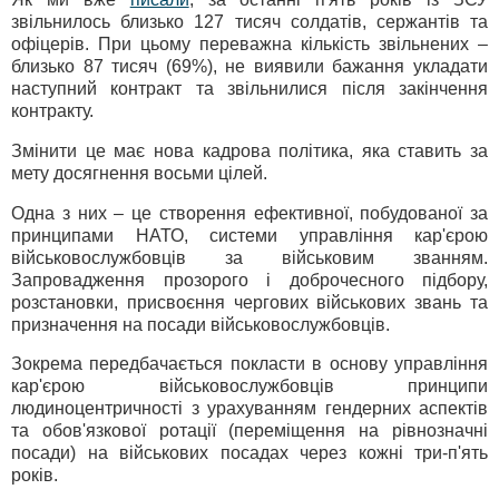
звільнилось близько 127 тисяч солдатів, сержантів та
офіцерів. При цьому переважна кількість звільнених –
близько 87 тисяч (69%), не виявили бажання укладати
наступний контракт та звільнилися після закінчення
контракту.
Змінити це має нова кадрова політика, яка ставить за
мету досягнення восьми цілей.
Одна з них – це створення ефективної, побудованої за
принципами НАТО, системи управління кар'єрою
військовослужбовців за військовим званням.
Запровадження прозорого і доброчесного підбору,
розстановки, присвоєння чергових військових звань та
призначення на посади військовослужбовців.
Зокрема передбачається покласти в основу управління
кар'єрою військовослужбовців принципи
людиноцентричності з урахуванням гендерних аспектів
та обов'язкової ротації (переміщення на рівнозначні
посади) на військових посадах через кожні три-п'ять
років.