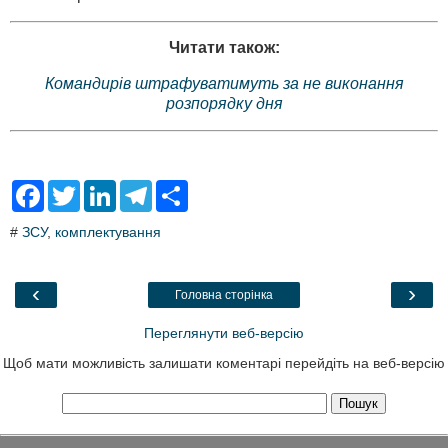
Читати також:
Командирів штрафуватимуть за не виконання
розпорядку дня
F
T
L
T
S
a
w
i
e
h
c
i
n
l
a
#
ЗСУ
,
комплектування
e
t
k
e
r
b
t
e
g
e
o
e
d
r
o
r
I
a
‹
›
Головна сторінка
k
n
m
Переглянути веб-версію
Щоб мати можливість залишати коментарі перейдіть на веб-версію