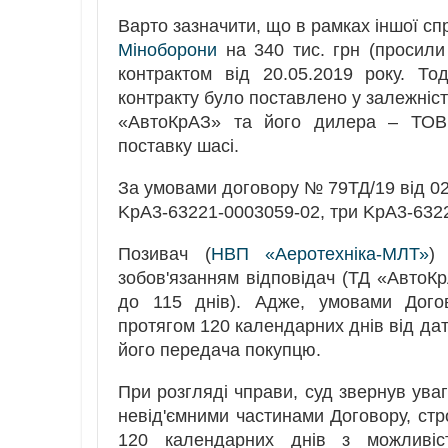
Варто зазначити, що в рамках іншої сп
Міноборони
на 340 тис. грн (просили 
контрактом від 20.05.2019 року. Т
контракту було поставлено у залежніст
«АвтоКрАЗ» та його дилера – ТОВ 
поставку шасі.
За умовами договору № 79ТД/19 від 02
KpA3-63221-0003059-02, три KpA3-6322
Позивач (
НВП «Аеротехніка-МЛТ»
)
зобов'язанням відповідач (ТД «АвтоКр
до 115 днів). Адже, умовами Дого
протягом 120 календарних днів від д
його передача покупцю.
При розгляді чправи, суд звернув уваг
невід'ємними частинами Договору, стр
120 календарних днів з можливіс