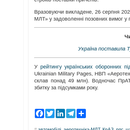
Вразовуючи викладене, 26 серпня 20
МЛТ» у задоволенні позовних вимог у 
Ч
Україна поставила Т
У
рейтингу українських оборонних п
Ukrainian Military Pages, НВП «Аероте
склав понад 49 млн). Водночас ПрАТ
збитку за підсумками року.
F
T
L
T
S
a
w
i
e
h
c
i
n
l
a
e
t
k
e
r
#
автомобілі
,
аеротехніка-МЛТ
,
КрАЗ
,
рлс
,
ш
b
t
e
g
e