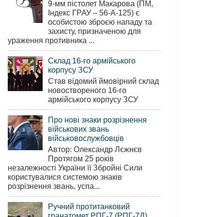
9-мм пістолет Макарова (ПМ,
Індекс ГРАУ – 56-А-125) є
особистою зброєю нападу та
захисту, призначеною для
ураження противника ...
Склад 16-го армійського
корпусу ЗСУ
Став відомий ймовірний склад
новоствореного 16-го
армійського корпусу ЗСУ
Про нові знаки розрізнення
військових звань
військовослужбовців
Автор: Олександр Лєжнєв
Протягом 25 років
незалежності України її Збройні Сили
користувалися системою знаків
розрізнення звань, успа...
Ручний протитанковий
гранатомет РПГ-7 (РПГ-7Д)