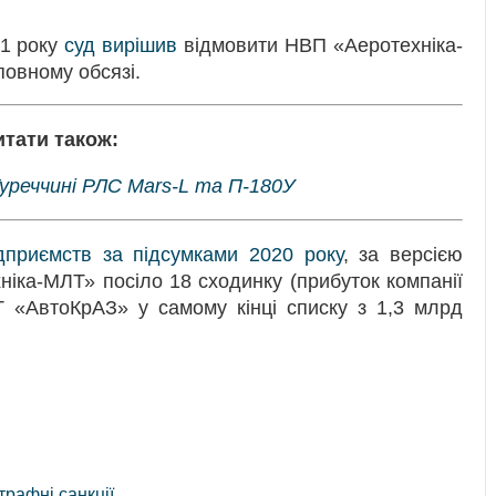
21 року
суд вирішив
відмовити НВП «Аеротехніка-
повному обсязі.
итати також:
уреччині РЛС Mars-L та П-180У
ідприємств за підсумками 2020 року
, за версією
хніка-МЛТ» посіло 18 сходинку (прибуток компанії
 «АвтоКрАЗ» у самому кінці списку з 1,3 млрд
трафні санкції