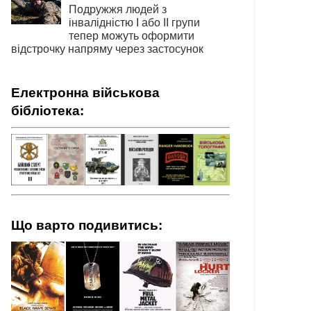
Подружжя людей з
інвалідністю І або ІІ групи
тепер можуть оформити
відстрочку напряму через застосунок
Електронна військова
бібліотека:
Що варто подивитись: