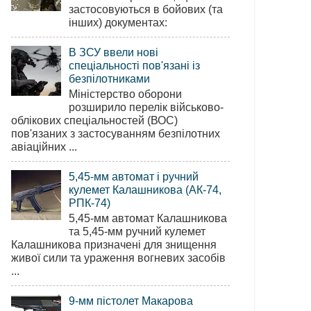
застосовуються в бойових (та
інших) документах:
В ЗСУ ввели нові
спеціальності пов'язані із
безпілотниками
Міністерство оборони
розширило перелік військово-
облікових спеціальностей (ВОС)
пов'язаних з застосуванням безпілотних
авіаційних ...
5,45-мм автомат і ручний
кулемет Калашникова (АК-74,
РПК-74)
5,45-мм автомат Калашникова
та 5,45-мм ручний кулемет
Калашникова призначені для знищення
живої сили та ураження вогневих засобів
...
9-мм пістолет Макарова