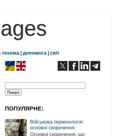
Pages
 техніка
|
допомога
|
світ
ПОПУЛЯРНЕ:
Військова термінологія:
основні скорочення
Основні скорочення, що