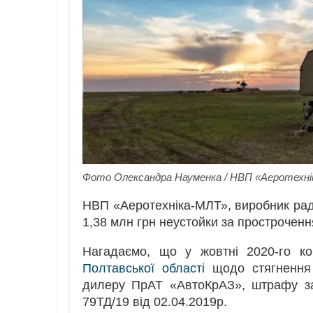
Фото Олександра Науменка / НВП «Аеротехн
НВП «Аеротехніка-МЛТ», виробник раді
1,38 млн грн неустойки за простроченн
Нагадаємо, що у жовтні 2020-го к
Полтавської області
щодо стягнення 
дилеру ПрАТ «АвтоКрАЗ», штрафу за
79ТД/19 від 02.04.2019р.