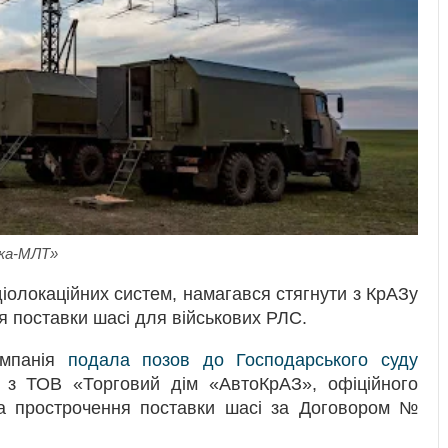
іка-МЛТ»
олокаційних систем, намагався стягнути з КрАЗу
я поставки шасі для військових РЛС.
омпанія
подала позов до Господарського суду
з ТОВ «Торговий дім «АвтоКрАЗ», офіційного
 прострочення поставки шасі за Договором №