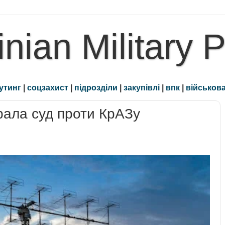
inian Military 
утинг
|
соцзахист
|
підрозділи
|
закупівлі
|
впк
|
військова
рала суд проти КрАЗу