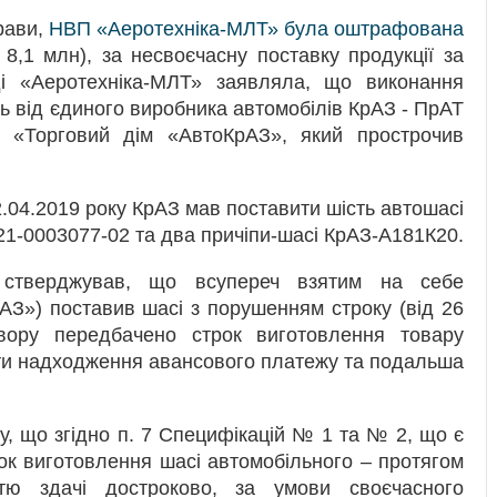
рави,
НВП «Аеротехніка-МЛТ» була оштрафована
8,1 млн), за несвоєчасну поставку продукції за
оді «Аеротехніка-МЛТ» заявляла, що виконання
ь від єдиного виробника автомобілів КрАЗ - ПрАТ
«Торговий дім «АвтоКрАЗ», який прострочив
.04.2019 року КрАЗ мав поставити шість автошасі
1-0003077-02 та два причіпи-шасі КрАЗ-А181К20.
 стверджував, що всупереч взятим на себе
АЗ») поставив шасі з порушенням строку (від 26
вору передбачено строк виготовлення товару
ати надходження авансового платежу та подальша
у, що згідно п. 7 Специфікацій № 1 та № 2, що є
ок виготовлення шасі автомобільного – протягом
тю здачі достроково, за умови своєчасного