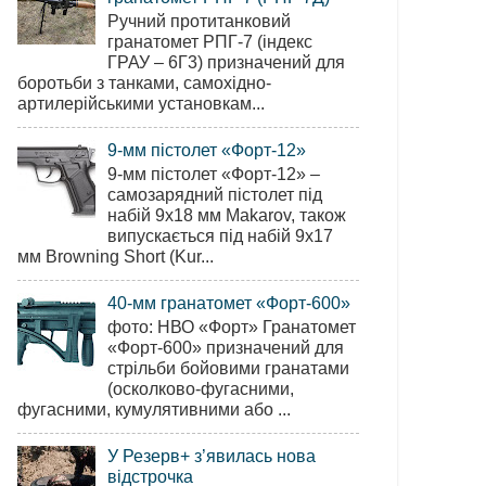
Ручний протитанковий
гранатомет РПГ-7 (індекс
ГРАУ – 6Г3) призначений для
боротьби з танками, самохідно-
артилерійськими установкам...
9-мм пістолет «Форт-12»
9-мм пістолет «Форт-12» –
самозарядний пістолет під
набій 9х18 мм Makarov, також
випускається під набій 9х17
мм Browning Short (Kur...
40-мм гранатомет «Форт-600»
фото: НВО «Форт» Гранатомет
«Форт-600» призначений для
стрільби бойовими гранатами
(осколково-фугасними,
фугасними, кумулятивними або ...
У Резерв+ з’явилась нова
відстрочка