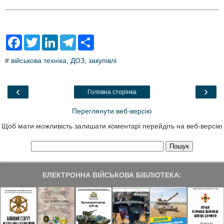
F
T
L
T
S
a
w
i
e
h
c
i
n
l
a
#
військова техніка
,
ДОЗ
,
закупівлі
e
t
k
e
r
b
t
e
g
e
o
e
d
r
o
r
I
a
‹
›
Головна сторінка
k
n
m
Переглянути веб-версію
Щоб мати можливість залишати коментарі перейдіть на веб-версію
ЕЛЕКТРОННА ВІЙСЬКОВА БІБЛІОТЕКА: