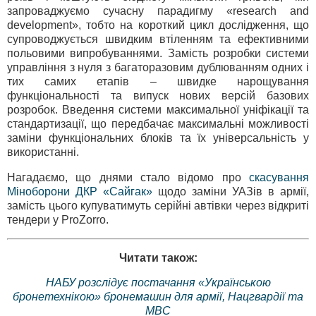
запроваджуємо сучасну парадигму «research and
development», тобто на короткий цикл дослідження, що
супроводжується швидким втіленням та ефективними
польовими випробуваннями. Замість розробки системи
управління з нуля з багаторазовим дублюванням одних і
тих самих етапів – швидке нарощування
функціональності та випуск нових версій базових
розробок. Введення системи максимальної уніфікації та
стандартизації, що передбачає максимальні можливості
заміни функціональних блоків та їх універсальність у
використанні.
Нагадаємо, що днями стало відомо про
скасування
Міноборони ДКР «Сайгак»
щодо заміни УАЗів в армії,
замість цього купуватимуть серійні автівки через відкриті
тендери у ProZorro.
Читати також:
НАБУ розслідує постачання «Українською
бронетехнікою» бронемашин для армії, Нацгвардії та
МВС