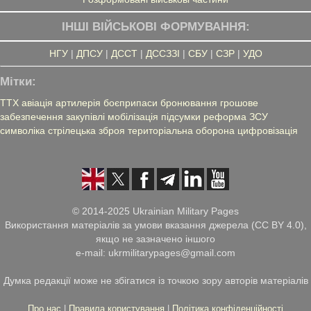
ІНШІ ВІЙСЬКОВІ ФОРМУВАННЯ:
НГУ
|
ДПСУ
|
ДССТ
|
ДССЗЗІ
|
СБУ
|
СЗР
|
УДО
Мітки:
ТТХ
авіація
артилерія
боєприпаси
бронювання
грошове
забезпечення
закупівлі
мобілізація
підсумки
реформа ЗСУ
символіка
стрілецька зброя
територіальна оборона
цифровізація
© 2014-2025 Ukrainian Military Pages
Використання матеріалів за умови вказання джерела (CC BY 4.0),
якщо не зазначено іншого
e-mail: ukrmilitarypages@gmail.com
Думка редакції може не збігатися із точкою зору авторів матеріалів
Про нас
|
Правила користування
|
Політика конфіденційності