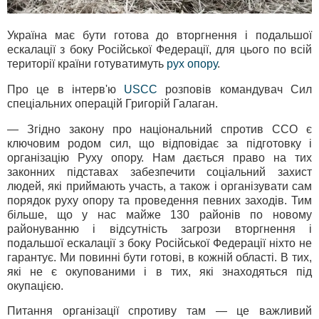
Україна має бути готова до вторгнення і подальшої
ескалації з боку Російської Федерації, для цього по всій
території країни готуватимуть
рух опору
.
Про це в інтерв'ю
USCC
розповів командувач Сил
спеціальних операцій Григорій Галаган.
— Згідно закону про національний спротив ССО є
ключовим родом сил, що відповідає за підготовку і
організацію Руху опору. Нам дається право на тих
законних підставах забезпечити соціальний захист
людей, які приймають участь, а також і організувати сам
порядок руху опору та проведення певних заходів. Тим
більше, що у нас майже 130 районів по новому
районуванню і відсутність загрози вторгнення і
подальшої ескалації з боку Російської Федерації ніхто не
гарантує. Ми повинні бути готові, в кожній області. В тих,
які не є окупованими і в тих, які знаходяться під
окупацією.
Питання організації спротиву там — це важливий