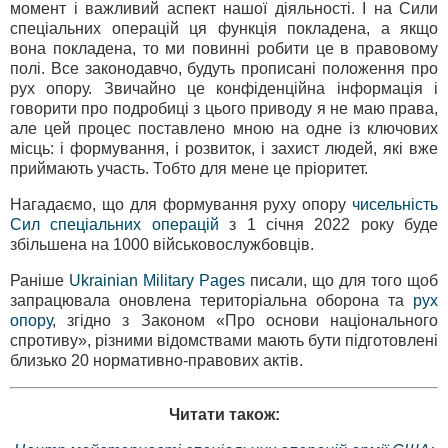
момент і важливий аспект нашої діяльності. І на Сили
спеціальних операцій ця функція покладена, а якщо
вона покладена, то ми повинні робити це в правовому
полі. Все законодавчо, будуть прописані положення про
рух опору. Звичайно це конфіденційна інформація і
говорити про подробиці з цього приводу я не маю права,
але цей процес поставлено мною на одне із ключових
місць: і формування, і розвиток, і захист людей, які вже
приймають участь. Тобто для мене це пріоритет.
Нагадаємо, що для формування руху опору
чисельність
Сил спеціальних операцій
з 1 січня 2022 року буде
збільшена на 1000 військовослужбовців.
Раніше
Ukrainian Military Pages
писали, що для того щоб
запрацювала оновлена територіальна оборона та
рух
опору
, згідно з Законом «Про основи національного
спротиву», різними відомствами мають бути підготовлені
близько 20 нормативно-правових актів.
Читати також: