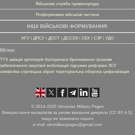
Військова служба правопорядку
Розформовані військові частини
ІНШІ ВІЙСЬКОВІ ФОРМУВАННЯ:
НГУ
|
ДПСУ
|
ДССТ
|
ДССЗЗІ
|
СБУ
|
СЗР
|
УДО
Мітки:
ТТХ
авіація
артилерія
боєприпаси
бронювання
грошове
забезпечення
закупівлі
мобілізація
підсумки
реформа ЗСУ
символіка
стрілецька зброя
територіальна оборона
цифровізація
© 2014-2025 Ukrainian Military Pages
Використання матеріалів за умови вказання джерела (CC BY 4.0),
якщо не зазначено іншого
e-mail: ukrmilitarypages@gmail.com