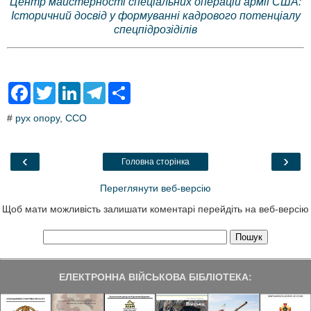
Центр майстерності спеціальних операцій армії США:
Історичний досвід у формуванні кадрового потенціалу
спецпідрозіділів
F
T
L
T
S
a
w
i
e
h
c
i
n
l
a
#
рух опору
,
ССО
e
t
k
e
r
b
t
e
g
e
o
e
d
r
o
r
I
a
‹
›
Головна сторінка
k
n
m
Переглянути веб-версію
Щоб мати можливість залишати коментарі перейдіть на веб-версію
ЕЛЕКТРОННА ВІЙСЬКОВА БІБЛІОТЕКА: