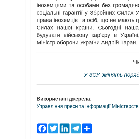
іноземцями та особами без громадян
соціальні гарантії у Збройних Силах У
права іноземців та осіб, що не мають
Силах нашої країни. Сьогодні наш
будувати військову кар’єру в Украї
Міністр оборони України Андрій Таран.
Ч
У ЗСУ змінять поряд
Використані джерела:
Управління преси та інформації Міністерст
F
T
L
T
S
a
w
i
e
h
c
i
n
l
a