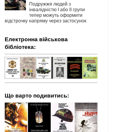
Подружжя людей з
інвалідністю І або ІІ групи
тепер можуть оформити
відстрочку напряму через застосунок
Електронна військова
бібліотека:
Що варто подивитись: