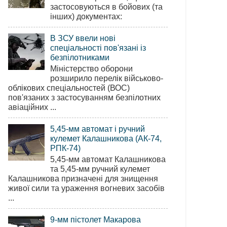
застосовуються в бойових (та
інших) документах:
В ЗСУ ввели нові
спеціальності пов'язані із
безпілотниками
Міністерство оборони
розширило перелік військово-
облікових спеціальностей (ВОС)
пов'язаних з застосуванням безпілотних
авіаційних ...
5,45-мм автомат і ручний
кулемет Калашникова (АК-74,
РПК-74)
5,45-мм автомат Калашникова
та 5,45-мм ручний кулемет
Калашникова призначені для знищення
живої сили та ураження вогневих засобів
...
9-мм пістолет Макарова