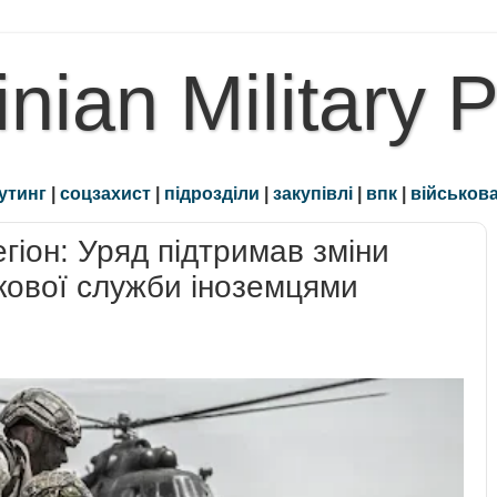
inian Military 
утинг
|
соцзахист
|
підрозділи
|
закупівлі
|
впк
|
військова
гіон: Уряд підтримав зміни
кової служби іноземцями