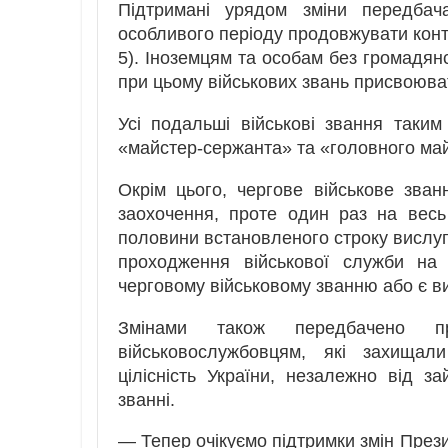
Підтримані урядом зміни передбач
особливого періоду продовжувати контр
5). Іноземцям та особам без громадян
при цьому військових звань присвоюва
Усі подальші військові звання таки
«майстер-сержанта» та «головного ма
Окрім цього, чергове військове зва
заохочення, проте один раз на весь
половини встановленого строку вислуг
проходження військової служби на 
черговому військовому званню або є 
Змінами також передбачено пр
військовослужбовцям, які захищали
цілісність України, незалежно від з
званні.
— Тепер очікуємо підтримки змін През