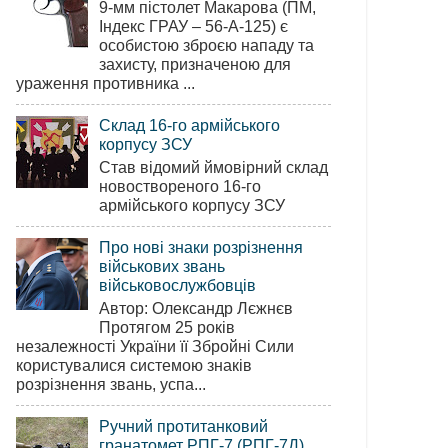
9-мм пістолет Макарова (ПМ,
Індекс ГРАУ – 56-А-125) є
особистою зброєю нападу та
захисту, призначеною для
ураження противника ...
Склад 16-го армійського
корпусу ЗСУ
Став відомий ймовірний склад
новоствореного 16-го
армійського корпусу ЗСУ
Про нові знаки розрізнення
військових звань
військовослужбовців
Автор: Олександр Лєжнєв
Протягом 25 років
незалежності України її Збройні Сили
користувалися системою знаків
розрізнення звань, успа...
Ручний протитанковий
гранатомет РПГ-7 (РПГ-7Д)