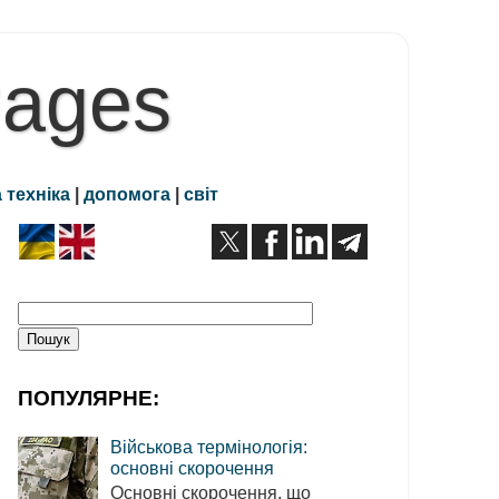
Pages
 техніка
|
допомога
|
світ
ПОПУЛЯРНЕ:
Військова термінологія:
основні скорочення
Основні скорочення, що