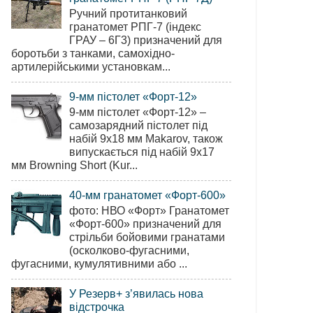
Ручний протитанковий
гранатомет РПГ-7 (індекс
ГРАУ – 6Г3) призначений для
боротьби з танками, самохідно-
артилерійськими установкам...
9-мм пістолет «Форт-12»
9-мм пістолет «Форт-12» –
самозарядний пістолет під
набій 9х18 мм Makarov, також
випускається під набій 9х17
мм Browning Short (Kur...
40-мм гранатомет «Форт-600»
фото: НВО «Форт» Гранатомет
«Форт-600» призначений для
стрільби бойовими гранатами
(осколково-фугасними,
фугасними, кумулятивними або ...
У Резерв+ з’явилась нова
відстрочка