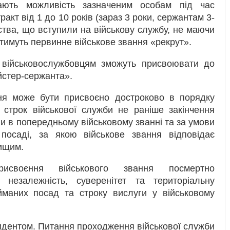
ають можливість зазначеним особам під час
акт від 1 до 10 років (зараз 3 роки, сержантам 3-
ства, що вступили на військову службу, не маючи
тимуть первинне військове звання «рекрут».
м військовослужбовцям зможуть присвоювати до
йстер-сержанта».
ння може бути присвоєно достроково в порядку
 строк військової служби не раніше закінчення
и в попередньому військовому званні та за умови
посаді, за якою військове звання відповідає
вищим.
исвоєння військового звання посмертно
 незалежність, суверенітет та територіальну
айманих посад та строку вислуги у військовому
идентом. Питання проходження військової служби