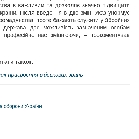
ства є важливим та дозволяє значно підвищити
країни. Після введення в дію змін, Указ унормує
 громадянства, проте бажають служити у Збройних
а держава дає можливість зазначеним особам
ні, професійно нас зміцнюючи, – прокоментував
итати також:
ок присвоєння військових звань
ва оборони України