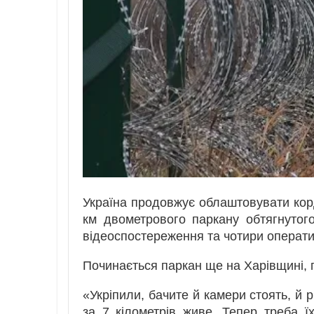
Україна продовжує облаштовувати корд
км двометрового паркану обтягнуто
відеоспостереження та чотири операти
Починається паркан ще на Харівщині,
«Укріпили, бачите й камери стоять, й р
за 7 кілометрів живе. Тепер треба ї