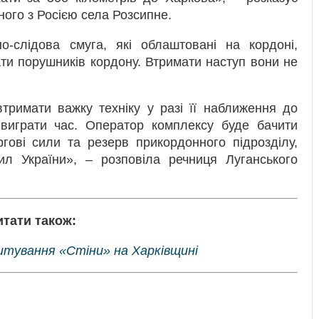
ого з Росією села Розсипне.
о-слідова смуга, які облаштовані на кордоні,
ти порушників кордону. Втримати наступ вони не
римати важку техніку у разі її наближення до
виграти час. Оператор комплексу буде бачити
ргові сили та резерв прикордонного підрозділу,
ил України», – розповіла речниця Луганського
итати також:
тування «Стіни» на Харківщині