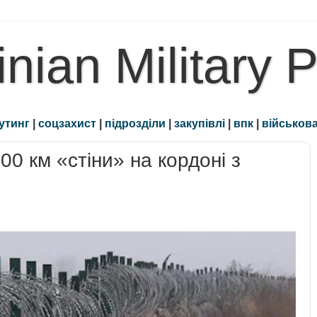
inian Military 
утинг
|
соцзахист
|
підрозділи
|
закупівлі
|
впк
|
військова
0 км «стіни» на кордоні з