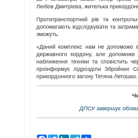
Любов Дмитрієва, жителька прикордонн
Протитранспортний рів та контрольн
допомагають відслідкувати та затрима
зможуть.
«Даний комплекс нам не допоможе вт
державного кордону, але допоможе 
наближення техніки та сповістить че
проінформує підрозділи Збройних С
прикордонного загону Тетяна Летошко.
Ч
ДПСУ завершує облаш
F
T
L
T
S