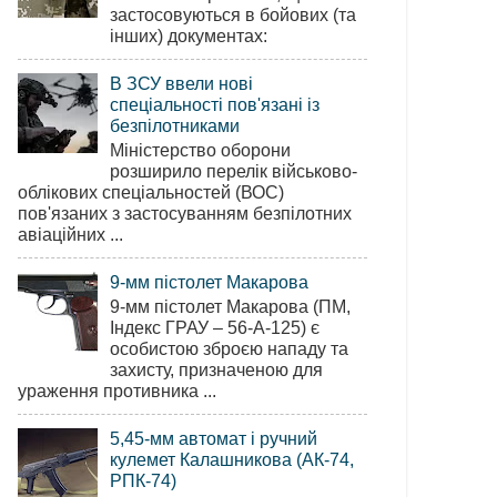
застосовуються в бойових (та
інших) документах:
В ЗСУ ввели нові
спеціальності пов'язані із
безпілотниками
Міністерство оборони
розширило перелік військово-
облікових спеціальностей (ВОС)
пов'язаних з застосуванням безпілотних
авіаційних ...
9-мм пістолет Макарова
9-мм пістолет Макарова (ПМ,
Індекс ГРАУ – 56-А-125) є
особистою зброєю нападу та
захисту, призначеною для
ураження противника ...
5,45-мм автомат і ручний
кулемет Калашникова (АК-74,
РПК-74)