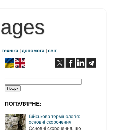
Pages
 техніка
|
допомога
|
світ
ПОПУЛЯРНЕ:
Військова термінологія:
основні скорочення
Основні скорочення, що