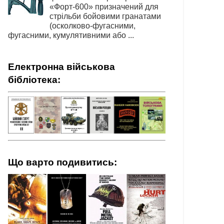
«Форт-600» призначений для
стрільби бойовими гранатами
(осколково-фугасними,
фугасними, кумулятивними або ...
Електронна військова
бібліотека:
Що варто подивитись: