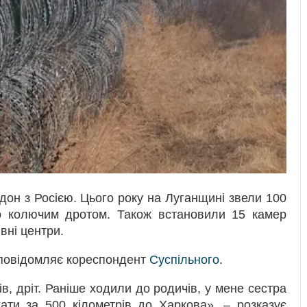
он з Росією. Цього року на Луганщині звели 100
го колючим дротом. Також встановили 15 камер
вні центри.
 повідомляє кореспондент
Суспільного
.
ів, дріт. Раніше ходили до родичів, у мене сестра
хати за 500 кілометрів до Харкова», – розказує