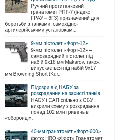
Ручний протитанковий
гранатомет РПГ-7 (індекс
ГРАУ – 6Г3) призначений для
боротьби з танками, самохідно-
артилерійськими установкам...
9-мм пістолет «Форт-12»
9-мм пістолет «Форт-12» –
самозарядний пістолет під
набій 9х18 мм Makarov, також
випускається під набій 9х17
мм Browning Short (Kur...
Підозри від НАБУ за
розкрадання на захисті танків
НАБУ і САП спільно з СБУ
викрили схему з розкрадання
понад 102 млн гривень в
«оборонці».
40-мм гранатомет «Форт-600»
фото: НВО «Форт» Гранатомет